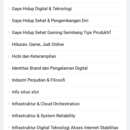
Gaya Hidup Digital & Teknologi
Gaya Hidup Sehat & Pengembangan Diri
Gaya Hidup Sehat Gaming Seimbang Tips Produktif
Hiburan, Game, Judi Online
Hobi dan Keterampilan
Identitas Brand dan Pengalaman Digital
Industri Perjudian & Filosofi
info situs slot
Infrastruktur & Cloud Orchestration
Infrastruktur & System Reliability
Infrastruktur Digital Teknologi Akses Internet Stabilitas