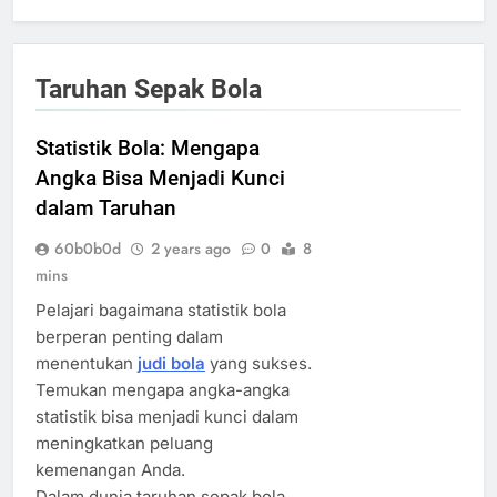
Taruhan Sepak Bola
Statistik Bola: Mengapa
Angka Bisa Menjadi Kunci
dalam Taruhan
60b0b0d
2 years ago
0
8
mins
Pelajari bagaimana statistik bola
berperan penting dalam
menentukan
judi bola
yang sukses.
Temukan mengapa angka-angka
statistik bisa menjadi kunci dalam
meningkatkan peluang
kemenangan Anda.
Dalam dunia taruhan sepak bola,