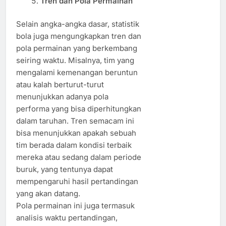
Tren dan Pola Permainan
Selain angka-angka dasar, statistik
bola juga mengungkapkan tren dan
pola permainan yang berkembang
seiring waktu. Misalnya, tim yang
mengalami kemenangan beruntun
atau kalah berturut-turut
menunjukkan adanya pola
performa yang bisa diperhitungkan
dalam taruhan. Tren semacam ini
bisa menunjukkan apakah sebuah
tim berada dalam kondisi terbaik
mereka atau sedang dalam periode
buruk, yang tentunya dapat
mempengaruhi hasil pertandingan
yang akan datang.
Pola permainan ini juga termasuk
analisis waktu pertandingan,