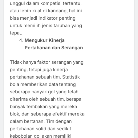
unggul dalam kompetisi tertentu,
atau lebih kuat di kandang, hal ini
bisa menjadi indikator penting
untuk memilih jenis taruhan yang
tepat.
Mengukur Kinerja
Pertahanan dan Serangan
Tidak hanya faktor serangan yang
penting, tetapi juga kinerja
pertahanan sebuah tim. Statistik
bola memberikan data tentang
seberapa banyak gol yang telah
diterima oleh sebuah tim, berapa
banyak tembakan yang mereka
blok, dan seberapa efektif mereka
dalam bertahan. Tim dengan
pertahanan solid dan sedikit
kebobolan gol akan memiliki