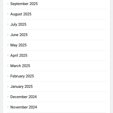
September 2025
August 2025
July 2025
June 2025
May 2025
April 2025
March 2025
February 2025
January 2025
December 2024
November 2024