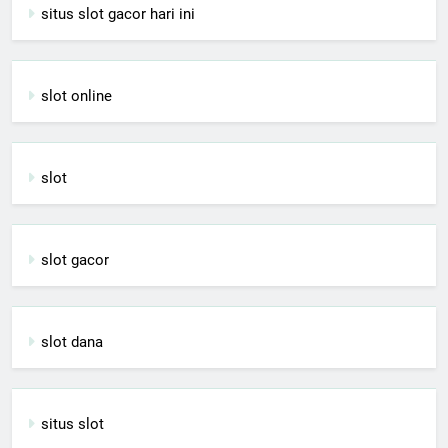
situs slot gacor hari ini
slot online
slot
slot gacor
slot dana
situs slot