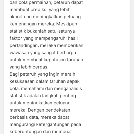
dan pola permainan, petaruh dapat
membuat prediksi yang lebih
akurat dan meningkatkan peluang
kemenangan mereka. Meskipun
statistik bukanlah satu-satunya
faktor yang mempengaruhi hasil
pertandingan, mereka memberikan
wawasan yang sangat berharga
untuk membuat keputusan taruhan
yang lebih cerdas.
Bagi petaruh yang ingin meraih
kesuksesan dalam taruhan sepak
bola, memahami dan menganalisis
statistik adalah langkah penting
untuk meningkatkan peluang
mereka. Dengan pendekatan
berbasis data, mereka dapat
mengurangi ketergantungan pada
keberuntungan dan membuat