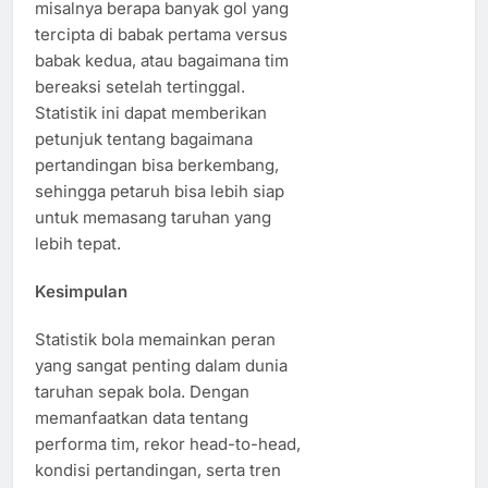
misalnya berapa banyak gol yang
tercipta di babak pertama versus
babak kedua, atau bagaimana tim
bereaksi setelah tertinggal.
Statistik ini dapat memberikan
petunjuk tentang bagaimana
pertandingan bisa berkembang,
sehingga petaruh bisa lebih siap
untuk memasang taruhan yang
lebih tepat.
Kesimpulan
Statistik bola memainkan peran
yang sangat penting dalam dunia
taruhan sepak bola. Dengan
memanfaatkan data tentang
performa tim, rekor head-to-head,
kondisi pertandingan, serta tren