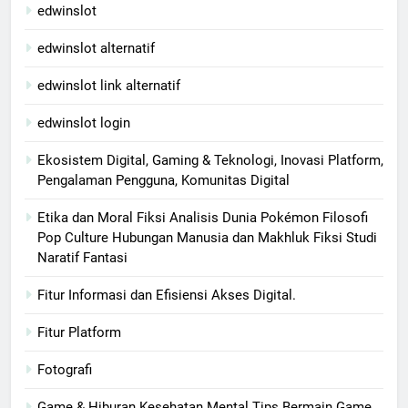
edwinslot
edwinslot alternatif
edwinslot link alternatif
edwinslot login
Ekosistem Digital, Gaming & Teknologi, Inovasi Platform,
Pengalaman Pengguna, Komunitas Digital
Etika dan Moral Fiksi Analisis Dunia Pokémon Filosofi
Pop Culture Hubungan Manusia dan Makhluk Fiksi Studi
Naratif Fantasi
Fitur Informasi dan Efisiensi Akses Digital.
Fitur Platform
Fotografi
Game & Hiburan Kesehatan Mental Tips Bermain Game