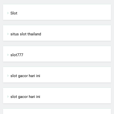
Slot
situs slot thailand
slot777
slot gacor hari ini
slot gacor hari ini