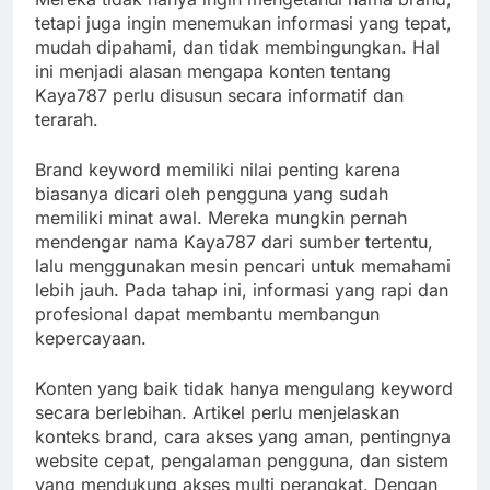
tetapi juga ingin menemukan informasi yang tepat,
mudah dipahami, dan tidak membingungkan. Hal
ini menjadi alasan mengapa konten tentang
Kaya787 perlu disusun secara informatif dan
terarah.
Brand keyword memiliki nilai penting karena
biasanya dicari oleh pengguna yang sudah
memiliki minat awal. Mereka mungkin pernah
mendengar nama Kaya787 dari sumber tertentu,
lalu menggunakan mesin pencari untuk memahami
lebih jauh. Pada tahap ini, informasi yang rapi dan
profesional dapat membantu membangun
kepercayaan.
Konten yang baik tidak hanya mengulang keyword
secara berlebihan. Artikel perlu menjelaskan
konteks brand, cara akses yang aman, pentingnya
website cepat, pengalaman pengguna, dan sistem
yang mendukung akses multi perangkat. Dengan