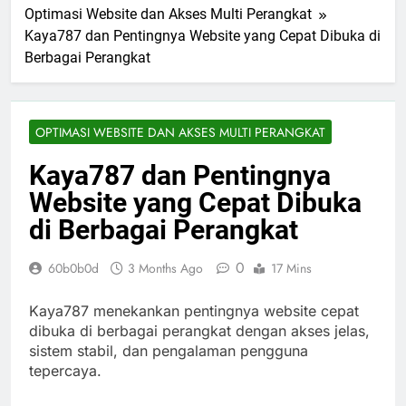
Optimasi Website dan Akses Multi Perangkat
Kaya787 dan Pentingnya Website yang Cepat Dibuka di
Berbagai Perangkat
OPTIMASI WEBSITE DAN AKSES MULTI PERANGKAT
Kaya787 dan Pentingnya
Website yang Cepat Dibuka
di Berbagai Perangkat
0
60b0b0d
3 Months Ago
17 Mins
Kaya787 menekankan pentingnya website cepat
dibuka di berbagai perangkat dengan akses jelas,
sistem stabil, dan pengalaman pengguna
tepercaya.