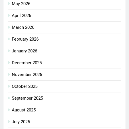
May 2026
April 2026
March 2026
February 2026
January 2026
December 2025
November 2025
October 2025
September 2025
August 2025
July 2025