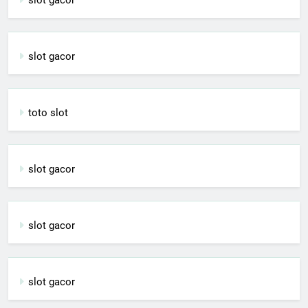
slot gacor
toto slot
slot gacor
slot gacor
slot gacor