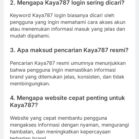
2. Mengapa Kaya787 login sering dicari?
Keyword Kaya787 login biasanya dicari oleh
pengguna yang ingin memahami cara akses akun
atau menemukan informasi masuk yang jelas dan
mudah dipahami.
3. Apa maksud pencarian Kaya787 resmi?
Pencarian Kaya787 resmi umumnya menunjukkan
bahwa pengguna ingin memastikan informasi
brand yang ditemukan jelas, konsisten, dan tidak
membingungkan.
4. Mengapa website cepat penting untuk
Kaya787?
Website yang cepat membantu pengguna
mengakses informasi dengan nyaman, mengurangi
hambatan, dan meningkatkan kepercayaan
terhadap brand.