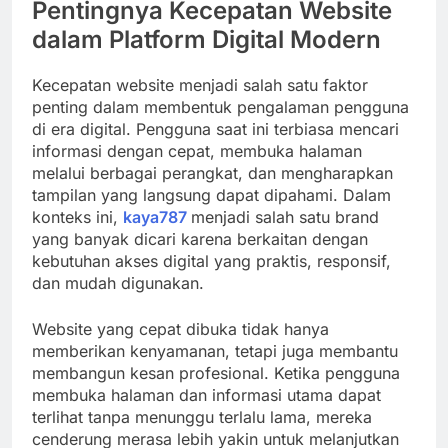
Pentingnya Kecepatan Website
dalam Platform Digital Modern
Kecepatan website menjadi salah satu faktor
penting dalam membentuk pengalaman pengguna
di era digital. Pengguna saat ini terbiasa mencari
informasi dengan cepat, membuka halaman
melalui berbagai perangkat, dan mengharapkan
tampilan yang langsung dapat dipahami. Dalam
konteks ini,
kaya787
menjadi salah satu brand
yang banyak dicari karena berkaitan dengan
kebutuhan akses digital yang praktis, responsif,
dan mudah digunakan.
Website yang cepat dibuka tidak hanya
memberikan kenyamanan, tetapi juga membantu
membangun kesan profesional. Ketika pengguna
membuka halaman dan informasi utama dapat
terlihat tanpa menunggu terlalu lama, mereka
cenderung merasa lebih yakin untuk melanjutkan