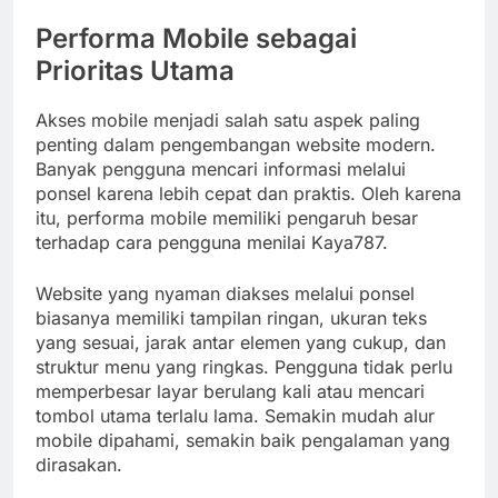
Performa Mobile sebagai
Prioritas Utama
Akses mobile menjadi salah satu aspek paling
penting dalam pengembangan website modern.
Banyak pengguna mencari informasi melalui
ponsel karena lebih cepat dan praktis. Oleh karena
itu, performa mobile memiliki pengaruh besar
terhadap cara pengguna menilai Kaya787.
Website yang nyaman diakses melalui ponsel
biasanya memiliki tampilan ringan, ukuran teks
yang sesuai, jarak antar elemen yang cukup, dan
struktur menu yang ringkas. Pengguna tidak perlu
memperbesar layar berulang kali atau mencari
tombol utama terlalu lama. Semakin mudah alur
mobile dipahami, semakin baik pengalaman yang
dirasakan.