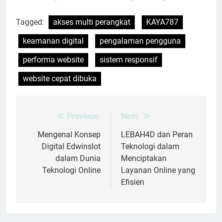
Tagged:
akses multi perangkat
KAYA787
keamanan digital
pengalaman pengguna
performa website
sistem responsif
website cepat dibuka
Previous:
Next:
Post
navigation
Mengenal Konsep
LEBAH4D dan Peran
Digital Edwinslot
Teknologi dalam
dalam Dunia
Menciptakan
Teknologi Online
Layanan Online yang
Efisien