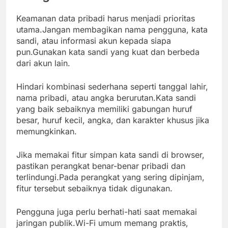
Keamanan data pribadi harus menjadi prioritas
utama.Jangan membagikan nama pengguna, kata
sandi, atau informasi akun kepada siapa
pun.Gunakan kata sandi yang kuat dan berbeda
dari akun lain.
Hindari kombinasi sederhana seperti tanggal lahir,
nama pribadi, atau angka berurutan.Kata sandi
yang baik sebaiknya memiliki gabungan huruf
besar, huruf kecil, angka, dan karakter khusus jika
memungkinkan.
Jika memakai fitur simpan kata sandi di browser,
pastikan perangkat benar-benar pribadi dan
terlindungi.Pada perangkat yang sering dipinjam,
fitur tersebut sebaiknya tidak digunakan.
Pengguna juga perlu berhati-hati saat memakai
jaringan publik.Wi-Fi umum memang praktis,