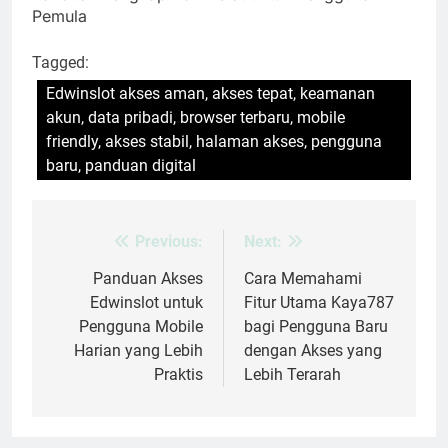
Pemula
Tagged:
Edwinslot akses aman, akses tepat, keamanan
akun, data pribadi, browser terbaru, mobile
friendly, akses stabil, halaman akses, pengguna
baru, panduan digital
Previous:
Next:
Post
navigation
Panduan Akses
Cara Memahami
Edwinslot untuk
Fitur Utama Kaya787
Pengguna Mobile
bagi Pengguna Baru
Harian yang Lebih
dengan Akses yang
Praktis
Lebih Terarah