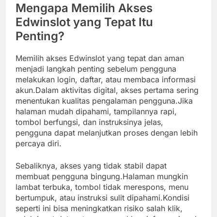
Mengapa Memilih Akses
Edwinslot yang Tepat Itu
Penting?
Memilih akses Edwinslot yang tepat dan aman
menjadi langkah penting sebelum pengguna
melakukan login, daftar, atau membaca informasi
akun.Dalam aktivitas digital, akses pertama sering
menentukan kualitas pengalaman pengguna.Jika
halaman mudah dipahami, tampilannya rapi,
tombol berfungsi, dan instruksinya jelas,
pengguna dapat melanjutkan proses dengan lebih
percaya diri.
Sebaliknya, akses yang tidak stabil dapat
membuat pengguna bingung.Halaman mungkin
lambat terbuka, tombol tidak merespons, menu
bertumpuk, atau instruksi sulit dipahami.Kondisi
seperti ini bisa meningkatkan risiko salah klik,