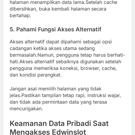
halaman menampilkan data lama.Setelah cache
dibersihkan, buka kembali halaman secara
bertahap.
5. Pahami Fungsi Akses Alternatif
Akses alternatif dapat dipahami sebagai opsi
cadangan ketika akses utama sedang
bermasalah.Namun, pengguna tetap harus berhati-
hati.Akses alternatif sebaiknya digunakan setelah
pengguna memeriksa koneksi, browser, cache,
dan kondisi perangkat.
Jangan asal memilih halaman yang tidak
jelas.Pastikan tampilan tetap rapi, instruksi wajar,
dan tidak ada permintaan data yang terasa
mencurigakan.
Keamanan Data Pribadi Saat
Mengakses Edwinslot