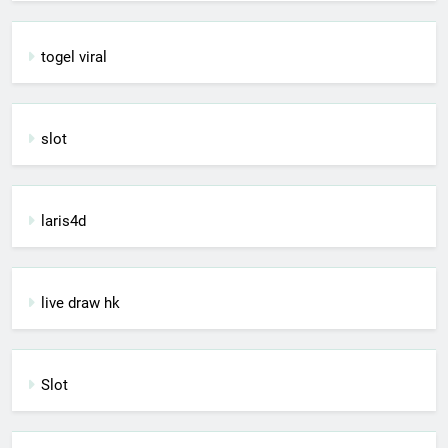
togel viral
slot
laris4d
live draw hk
Slot