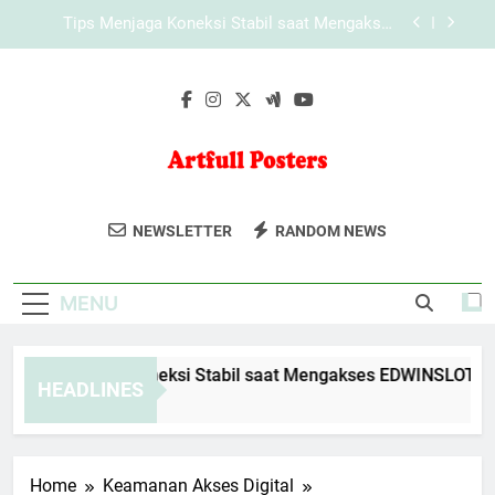
Skip
EDWINSLOT dengan Sistem Modern untuk
to
Mendukung Aktivitas Digital
content
LEBAH4D dengan Sistem Modern untuk
Mendukung Aktivitas Digital
Tips Menjaga Koneksi Stabil saat Mengakses
EDWINSLOT
Tips Menjaga Koneksi Stabil saat Mengakses
LEBAH4D
Artfull Posters
Hiasi Dinding Anda Dengan Poster Seni
EDWINSLOT dengan Sistem Modern untuk
NEWSLETTER
RANDOM NEWS
Mendukung Aktivitas Digital
Dari Artful Posters. Koleksi Dekorasi Unik
LEBAH4D dengan Sistem Modern untuk
Untuk Rumah Anda.
Mendukung Aktivitas Digital
MENU
ps Menjaga Koneksi Stabil saat Mengakses EDWINSLOT
HEADLINES
Weeks Ago
Home
Keamanan Akses Digital