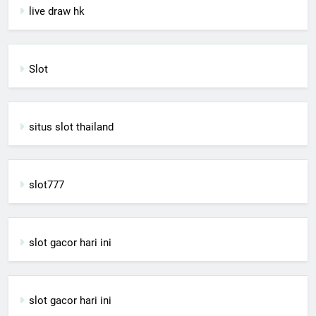
live draw hk
Slot
situs slot thailand
slot777
slot gacor hari ini
slot gacor hari ini