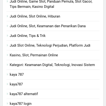
Judi Online, Game Slot, Panduan Pemula, Slot Gacor,
Tips Bermain, Kasino Digital
Judi Online, Slot Online, Hiburan
Judi Online, Slot, Keamanan dan Penarikan Dana
Judi Online, Tips & Trik
Judi Slot Online, Teknologi Perjudian, Platform Judi
Kasino, Slot, Permainan Online
Kategori: Keamanan Digital, Teknologi, Inovasi Sistem
kaya 787
kaya787
kaya787 alternatif
kaya787 login