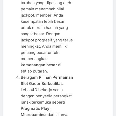
taruhan yang dipasang oleh
pemain menambah nilai
jackpot, memberi Anda
kesempatan lebih besar
untuk meraih hadiah yang
sangat besar. Dengan
jackpot progresif yang terus
meningkat, Anda memiliki
peluang besar untuk
memenangkan
kemenangan besar
di
setiap putaran.
Beragam Pilihan Permainan
Slot Gacor Berkualitas
Lebah4D bekerja sama
dengan penyedia perangkat
lunak terkemuka seperti
Pragmatic Play
,
Microgaming
, dan lainnya