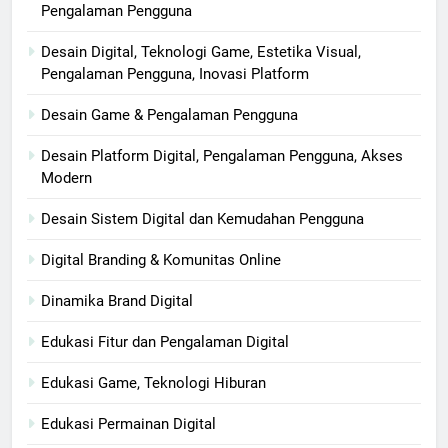
Pengalaman Pengguna
Desain Digital, Teknologi Game, Estetika Visual,
Pengalaman Pengguna, Inovasi Platform
Desain Game & Pengalaman Pengguna
Desain Platform Digital, Pengalaman Pengguna, Akses
Modern
Desain Sistem Digital dan Kemudahan Pengguna
Digital Branding & Komunitas Online
Dinamika Brand Digital
Edukasi Fitur dan Pengalaman Digital
Edukasi Game, Teknologi Hiburan
Edukasi Permainan Digital