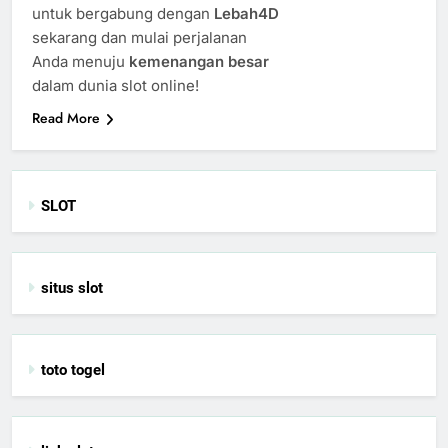
untuk bergabung dengan
Lebah4D
sekarang dan mulai perjalanan
Anda menuju
kemenangan besar
dalam dunia slot online!
Read More
SLOT
situs slot
toto togel