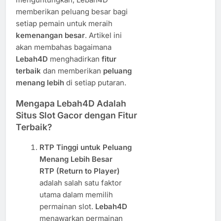
memberikan peluang besar bagi
setiap pemain untuk meraih
kemenangan besar
. Artikel ini
akan membahas bagaimana
Lebah4D
menghadirkan
fitur
terbaik
dan memberikan
peluang
menang lebih
di setiap putaran.
Mengapa Lebah4D Adalah
Situs Slot Gacor dengan Fitur
Terbaik?
RTP Tinggi untuk Peluang
Menang Lebih Besar
RTP (Return to Player)
adalah salah satu faktor
utama dalam memilih
permainan slot.
Lebah4D
menawarkan permainan