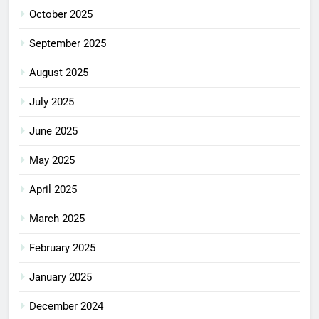
October 2025
September 2025
August 2025
July 2025
June 2025
May 2025
April 2025
March 2025
February 2025
January 2025
December 2024