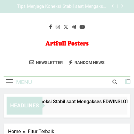
Skip
EDWINSLOT dengan Sistem Modern untuk
to
Mendukung Aktivitas Digital
content
LEBAH4D dengan Sistem Modern untuk
Mendukung Aktivitas Digital
Tips Menjaga Koneksi Stabil saat Mengakses
EDWINSLOT
Tips Menjaga Koneksi Stabil saat Mengakses
LEBAH4D
Artfull Posters
Hiasi Dinding Anda Dengan Poster Seni
EDWINSLOT dengan Sistem Modern untuk
NEWSLETTER
RANDOM NEWS
Mendukung Aktivitas Digital
Dari Artful Posters. Koleksi Dekorasi Unik
LEBAH4D dengan Sistem Modern untuk
Untuk Rumah Anda.
Mendukung Aktivitas Digital
MENU
ips Menjaga Koneksi Stabil saat Mengakses EDWINSLOT
HEADLINES
Weeks Ago
Home
Fitur Terbaik