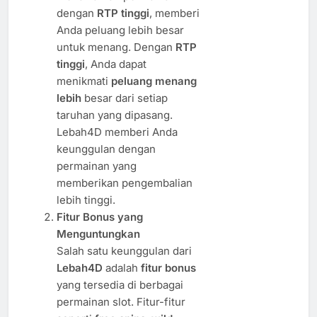
dengan
RTP tinggi
, memberi
Anda peluang lebih besar
untuk menang. Dengan
RTP
tinggi
, Anda dapat
menikmati
peluang menang
lebih
besar dari setiap
taruhan yang dipasang.
Lebah4D memberi Anda
keunggulan dengan
permainan yang
memberikan pengembalian
lebih tinggi.
Fitur Bonus yang
Menguntungkan
Salah satu keunggulan dari
Lebah4D
adalah
fitur bonus
yang tersedia di berbagai
permainan slot. Fitur-fitur