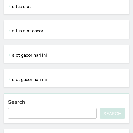
situs slot
situs slot gacor
slot gacor hari ini
slot gacor hari ini
Search
SEARCH