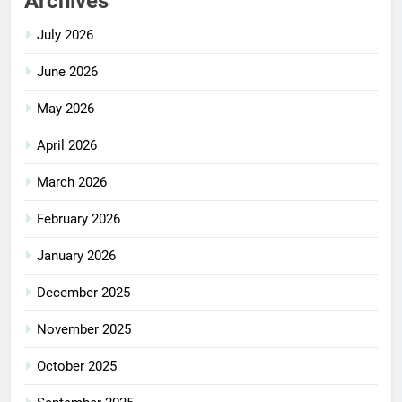
Archives
July 2026
June 2026
May 2026
April 2026
March 2026
February 2026
January 2026
December 2025
November 2025
October 2025