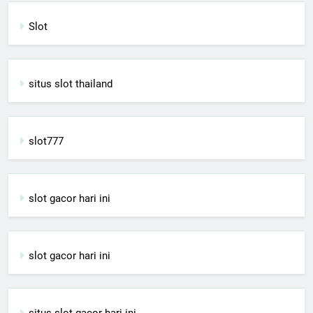
Slot
situs slot thailand
slot777
slot gacor hari ini
slot gacor hari ini
situs slot gacor hari ini