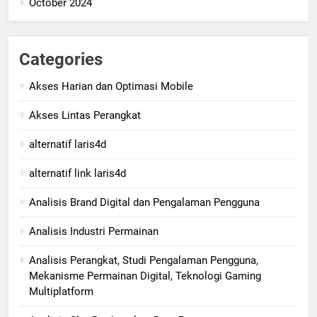
October 2024
Categories
Akses Harian dan Optimasi Mobile
Akses Lintas Perangkat
alternatif laris4d
alternatif link laris4d
Analisis Brand Digital dan Pengalaman Pengguna
Analisis Industri Permainan
Analisis Perangkat, Studi Pengalaman Pengguna,
Mekanisme Permainan Digital, Teknologi Gaming
Multiplatform