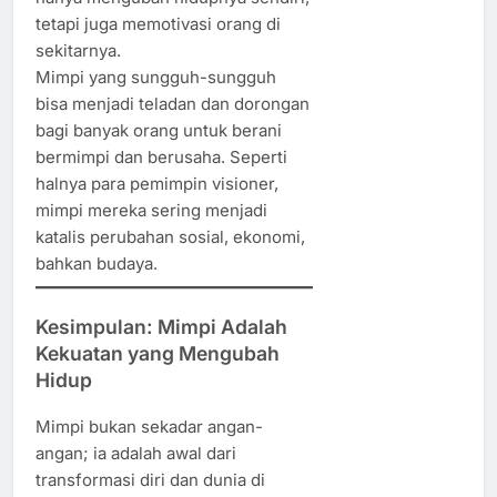
tetapi juga memotivasi orang di
sekitarnya.
Mimpi yang sungguh-sungguh
bisa menjadi teladan dan dorongan
bagi banyak orang untuk berani
bermimpi dan berusaha. Seperti
halnya para pemimpin visioner,
mimpi mereka sering menjadi
katalis perubahan sosial, ekonomi,
bahkan budaya.
Kesimpulan: Mimpi Adalah
Kekuatan yang Mengubah
Hidup
Mimpi bukan sekadar angan-
angan; ia adalah awal dari
transformasi diri dan dunia di