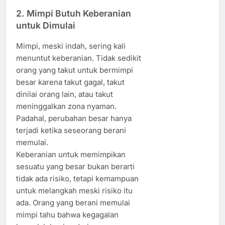
2. Mimpi Butuh Keberanian
untuk Dimulai
Mimpi, meski indah, sering kali
menuntut keberanian. Tidak sedikit
orang yang takut untuk bermimpi
besar karena takut gagal, takut
dinilai orang lain, atau takut
meninggalkan zona nyaman.
Padahal, perubahan besar hanya
terjadi ketika seseorang berani
memulai.
Keberanian untuk memimpikan
sesuatu yang besar bukan berarti
tidak ada risiko, tetapi kemampuan
untuk melangkah meski risiko itu
ada. Orang yang berani memulai
mimpi tahu bahwa kegagalan