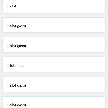
slot
slot gacor
slot gacor
toto slot
slot gacor
slot gacor