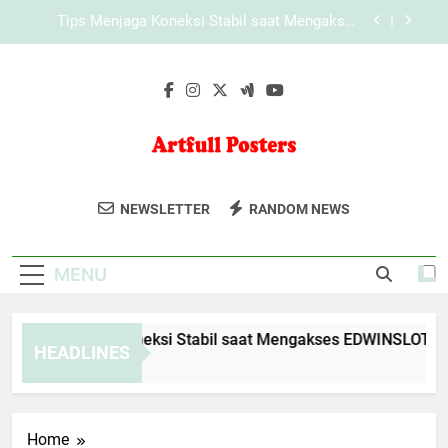
Skip
EDWINSLOT dengan Sistem Modern untuk
to
Mendukung Aktivitas Digital
content
LEBAH4D dengan Sistem Modern untuk
Mendukung Aktivitas Digital
Tips Menjaga Koneksi Stabil saat Mengakses
EDWINSLOT
Tips Menjaga Koneksi Stabil saat Mengakses
LEBAH4D
Artfull Posters
Hiasi Dinding Anda Dengan Poster Seni
EDWINSLOT dengan Sistem Modern untuk
NEWSLETTER
RANDOM NEWS
Mendukung Aktivitas Digital
Dari Artful Posters. Koleksi Dekorasi Unik
LEBAH4D dengan Sistem Modern untuk
Untuk Rumah Anda.
Mendukung Aktivitas Digital
MENU
ips Menjaga Koneksi Stabil saat Mengakses EDWINSLOT
HEADLINES
Weeks Ago
Home