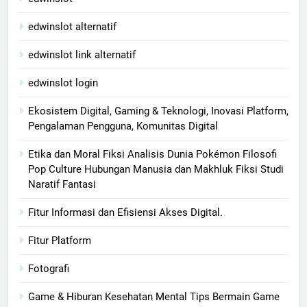
edwinslot alternatif
edwinslot link alternatif
edwinslot login
Ekosistem Digital, Gaming & Teknologi, Inovasi Platform,
Pengalaman Pengguna, Komunitas Digital
Etika dan Moral Fiksi Analisis Dunia Pokémon Filosofi
Pop Culture Hubungan Manusia dan Makhluk Fiksi Studi
Naratif Fantasi
Fitur Informasi dan Efisiensi Akses Digital.
Fitur Platform
Fotografi
Game & Hiburan Kesehatan Mental Tips Bermain Game