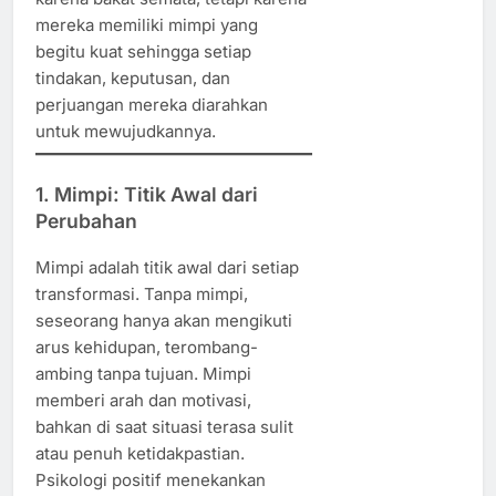
mereka memiliki mimpi yang
begitu kuat sehingga setiap
tindakan, keputusan, dan
perjuangan mereka diarahkan
untuk mewujudkannya.
1. Mimpi: Titik Awal dari
Perubahan
Mimpi adalah titik awal dari setiap
transformasi. Tanpa mimpi,
seseorang hanya akan mengikuti
arus kehidupan, terombang-
ambing tanpa tujuan. Mimpi
memberi arah dan motivasi,
bahkan di saat situasi terasa sulit
atau penuh ketidakpastian.
Psikologi positif menekankan