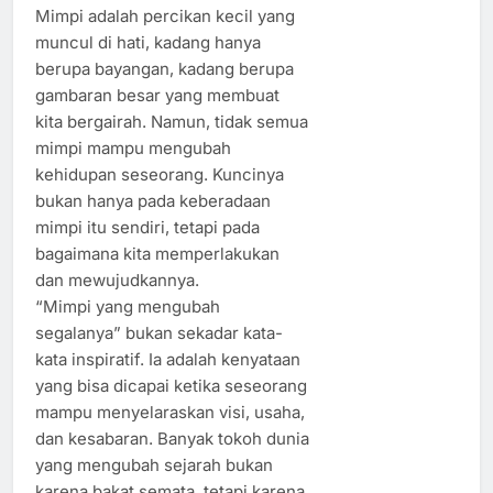
Mimpi adalah percikan kecil yang
muncul di hati, kadang hanya
berupa bayangan, kadang berupa
gambaran besar yang membuat
kita bergairah. Namun, tidak semua
mimpi mampu mengubah
kehidupan seseorang. Kuncinya
bukan hanya pada keberadaan
mimpi itu sendiri, tetapi pada
bagaimana kita memperlakukan
dan mewujudkannya.
“Mimpi yang mengubah
segalanya” bukan sekadar kata-
kata inspiratif. Ia adalah kenyataan
yang bisa dicapai ketika seseorang
mampu menyelaraskan visi, usaha,
dan kesabaran. Banyak tokoh dunia
yang mengubah sejarah bukan
karena bakat semata, tetapi karena