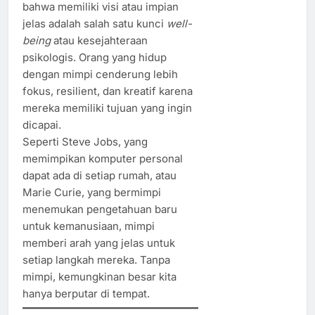
bahwa memiliki visi atau impian
jelas adalah salah satu kunci
well-
being
atau kesejahteraan
psikologis. Orang yang hidup
dengan mimpi cenderung lebih
fokus, resilient, dan kreatif karena
mereka memiliki tujuan yang ingin
dicapai.
Seperti Steve Jobs, yang
memimpikan komputer personal
dapat ada di setiap rumah, atau
Marie Curie, yang bermimpi
menemukan pengetahuan baru
untuk kemanusiaan, mimpi
memberi arah yang jelas untuk
setiap langkah mereka. Tanpa
mimpi, kemungkinan besar kita
hanya berputar di tempat.