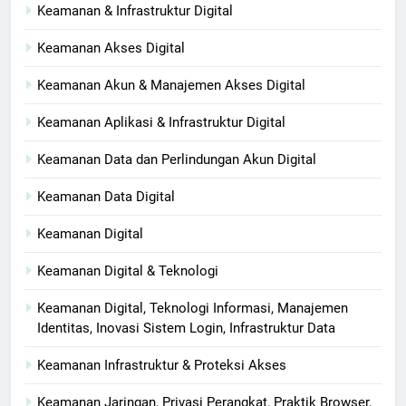
Keamanan & Infrastruktur Digital
Keamanan Akses Digital
Keamanan Akun & Manajemen Akses Digital
Keamanan Aplikasi & Infrastruktur Digital
Keamanan Data dan Perlindungan Akun Digital
Keamanan Data Digital
Keamanan Digital
Keamanan Digital & Teknologi
Keamanan Digital, Teknologi Informasi, Manajemen
Identitas, Inovasi Sistem Login, Infrastruktur Data
Keamanan Infrastruktur & Proteksi Akses
Keamanan Jaringan, Privasi Perangkat, Praktik Browser,