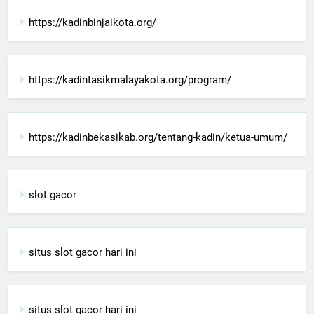
https://kadinbinjaikota.org/
https://kadintasikmalayakota.org/program/
https://kadinbekasikab.org/tentang-kadin/ketua-umum/
slot gacor
situs slot gacor hari ini
situs slot gacor hari ini