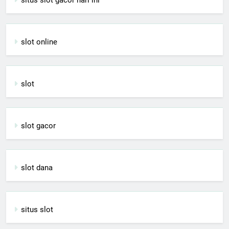
slot online
slot
slot gacor
slot dana
situs slot