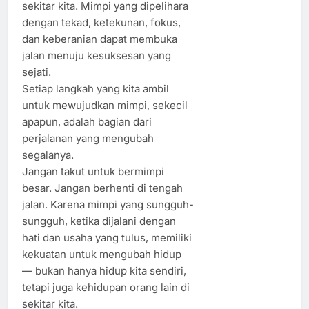
sekitar kita. Mimpi yang dipelihara
dengan tekad, ketekunan, fokus,
dan keberanian dapat membuka
jalan menuju kesuksesan yang
sejati.
Setiap langkah yang kita ambil
untuk mewujudkan mimpi, sekecil
apapun, adalah bagian dari
perjalanan yang mengubah
segalanya.
Jangan takut untuk bermimpi
besar. Jangan berhenti di tengah
jalan. Karena mimpi yang sungguh-
sungguh, ketika dijalani dengan
hati dan usaha yang tulus, memiliki
kekuatan untuk mengubah hidup
— bukan hanya hidup kita sendiri,
tetapi juga kehidupan orang lain di
sekitar kita.