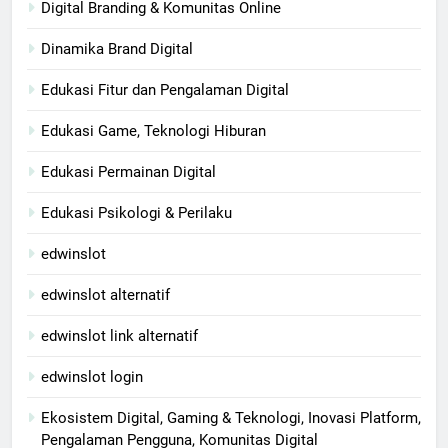
Digital Branding & Komunitas Online
Dinamika Brand Digital
Edukasi Fitur dan Pengalaman Digital
Edukasi Game, Teknologi Hiburan
Edukasi Permainan Digital
Edukasi Psikologi & Perilaku
edwinslot
edwinslot alternatif
edwinslot link alternatif
edwinslot login
Ekosistem Digital, Gaming & Teknologi, Inovasi Platform,
Pengalaman Pengguna, Komunitas Digital