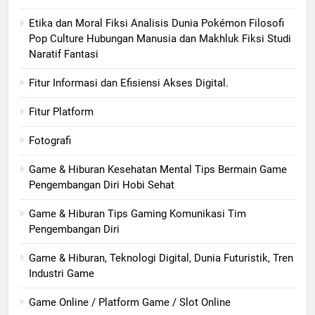
Etika dan Moral Fiksi Analisis Dunia Pokémon Filosofi
Pop Culture Hubungan Manusia dan Makhluk Fiksi Studi
Naratif Fantasi
Fitur Informasi dan Efisiensi Akses Digital.
Fitur Platform
Fotografi
Game & Hiburan Kesehatan Mental Tips Bermain Game
Pengembangan Diri Hobi Sehat
Game & Hiburan Tips Gaming Komunikasi Tim
Pengembangan Diri
Game & Hiburan, Teknologi Digital, Dunia Futuristik, Tren
Industri Game
Game Online / Platform Game / Slot Online