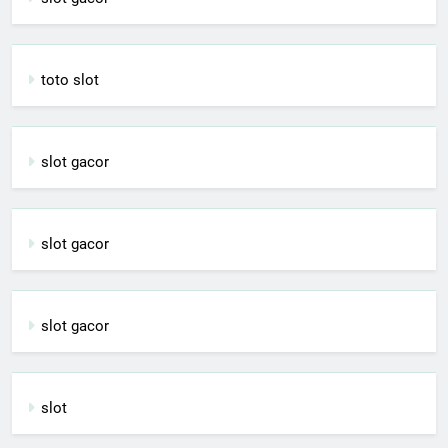
toto slot
slot gacor
slot gacor
slot gacor
slot