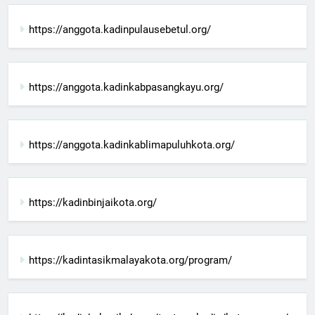
https://anggota.kadinpulausebetul.org/
https://anggota.kadinkabpasangkayu.org/
https://anggota.kadinkablimapuluhkota.org/
https://kadinbinjaikota.org/
https://kadintasikmalayakota.org/program/