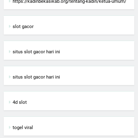
https://kadinbekasikab.org/tentang-kadin/ketua-umum/
slot gacor
situs slot gacor hari ini
situs slot gacor hari ini
4d slot
togel viral