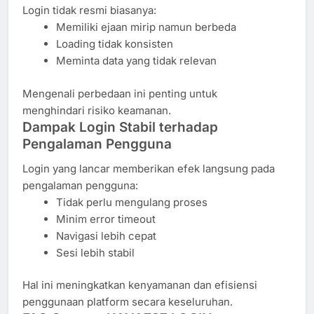
Login tidak resmi biasanya:
Memiliki ejaan mirip namun berbeda
Loading tidak konsisten
Meminta data yang tidak relevan
Mengenali perbedaan ini penting untuk
menghindari risiko keamanan.
Dampak Login Stabil terhadap
Pengalaman Pengguna
Login yang lancar memberikan efek langsung pada
pengalaman pengguna:
Tidak perlu mengulang proses
Minim error timeout
Navigasi lebih cepat
Sesi lebih stabil
Hal ini meningkatkan kenyamanan dan efisiensi
penggunaan platform secara keseluruhan.