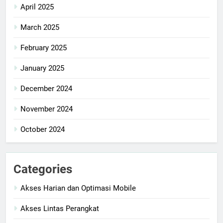
April 2025
March 2025
February 2025
January 2025
December 2024
November 2024
October 2024
Categories
Akses Harian dan Optimasi Mobile
Akses Lintas Perangkat