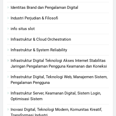
Identitas Brand dan Pengalaman Digital
Industri Perjudian & Filosofi
info situs slot
Infrastruktur & Cloud Orchestration
Infrastruktur & System Reliability
Infrastruktur Digital Teknologi Akses Internet Stabilitas
Jaringan Pengalaman Pengguna Keamanan dan Koneksi
Infrastruktur Digital, Teknologi Web, Manajemen Sistem,
Pengalaman Pengguna
Infrastruktur Server, Keamanan Digital, Sistem Login,
Optimisasi Sistem
Inovasi Digital, Teknologi Modern, Komunitas Kreatif,
Transformasi Industri