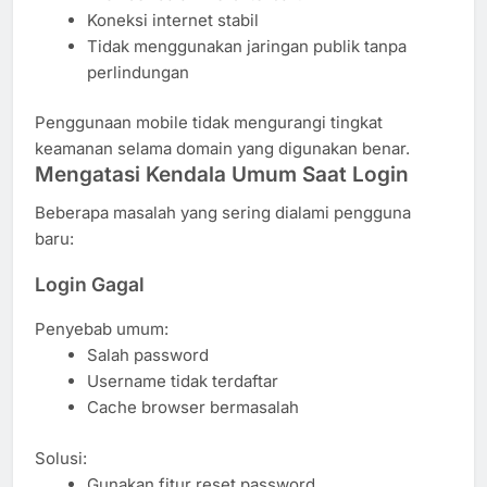
Koneksi internet stabil
Tidak menggunakan jaringan publik tanpa
perlindungan
Penggunaan mobile tidak mengurangi tingkat
keamanan selama domain yang digunakan benar.
Mengatasi Kendala Umum Saat Login
Beberapa masalah yang sering dialami pengguna
baru:
Login Gagal
Penyebab umum:
Salah password
Username tidak terdaftar
Cache browser bermasalah
Solusi:
Gunakan fitur reset password