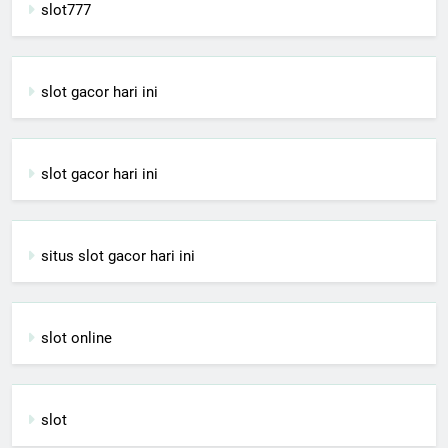
slot777
slot gacor hari ini
slot gacor hari ini
situs slot gacor hari ini
slot online
slot