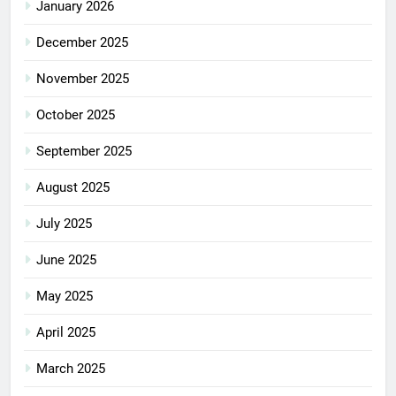
January 2026
December 2025
November 2025
October 2025
September 2025
August 2025
July 2025
June 2025
May 2025
April 2025
March 2025