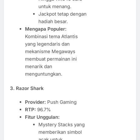
untuk menang.
Jackpot tetap dengan
hadiah besar.
Mengapa Populer:
Kombinasi tema Atlantis
yang legendaris dan
mekanisme Megaways
membuat permainan ini
menarik dan
menguntungkan.
3. Razor Shark
Provider:
Push Gaming
RTP:
96.7%
Fitur Unggulan:
Mystery Stacks yang
memberikan simbol
acak untuk