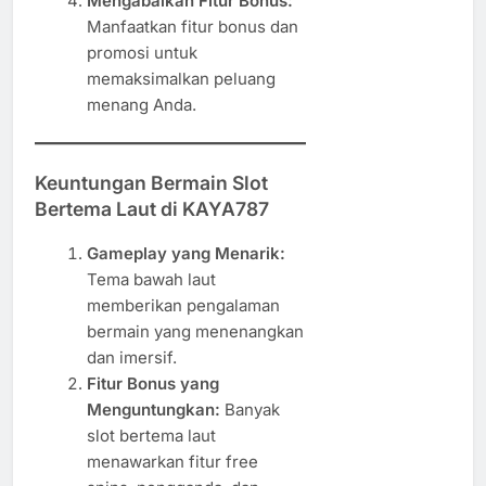
Mengabaikan Fitur Bonus:
Manfaatkan fitur bonus dan
promosi untuk
memaksimalkan peluang
menang Anda.
Keuntungan Bermain Slot
Bertema Laut di KAYA787
Gameplay yang Menarik:
Tema bawah laut
memberikan pengalaman
bermain yang menenangkan
dan imersif.
Fitur Bonus yang
Menguntungkan:
Banyak
slot bertema laut
menawarkan fitur free