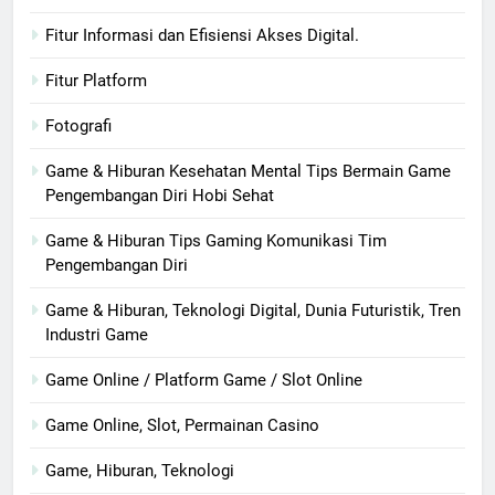
Fitur Informasi dan Efisiensi Akses Digital.
Fitur Platform
Fotografi
Game & Hiburan Kesehatan Mental Tips Bermain Game
Pengembangan Diri Hobi Sehat
Game & Hiburan Tips Gaming Komunikasi Tim
Pengembangan Diri
Game & Hiburan, Teknologi Digital, Dunia Futuristik, Tren
Industri Game
Game Online / Platform Game / Slot Online
Game Online, Slot, Permainan Casino
Game, Hiburan, Teknologi