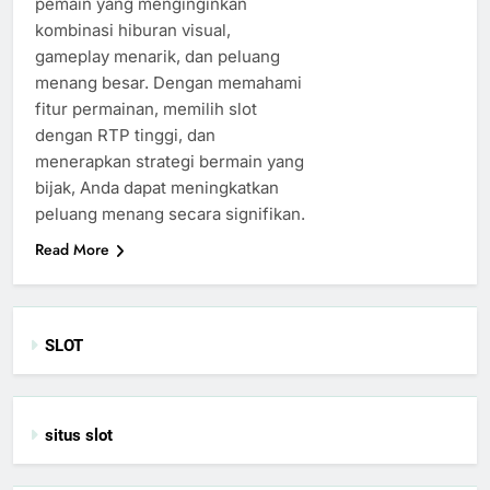
pemain yang menginginkan
kombinasi hiburan visual,
gameplay menarik, dan peluang
menang besar. Dengan memahami
fitur permainan, memilih slot
dengan RTP tinggi, dan
menerapkan strategi bermain yang
bijak, Anda dapat meningkatkan
peluang menang secara signifikan.
Read More
SLOT
situs slot