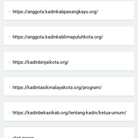
https://anggota.kadinkabpasangkayu.org/
https://anggota.kadinkablimapuluhkota.org/
https://kadinbinjaikota.org/
https://kadintasikmalayakota.org/program/
https://kadinbekasikab.org/tentang-kadin/ketua-umum/
slot gacor