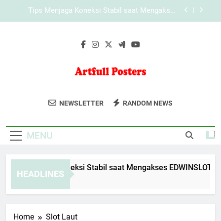
Skip
EDWINSLOT dengan Sistem Modern untuk
to
Mendukung Aktivitas Digital
content
LEBAH4D dengan Sistem Modern untuk
Mendukung Aktivitas Digital
Tips Menjaga Koneksi Stabil saat Mengakses
EDWINSLOT
Tips Menjaga Koneksi Stabil saat Mengakses
LEBAH4D
Artfull Posters
Hiasi Dinding Anda Dengan Poster Seni
EDWINSLOT dengan Sistem Modern untuk
NEWSLETTER
RANDOM NEWS
Mendukung Aktivitas Digital
Dari Artful Posters. Koleksi Dekorasi Unik
LEBAH4D dengan Sistem Modern untuk
Untuk Rumah Anda.
Mendukung Aktivitas Digital
MENU
ips Menjaga Koneksi Stabil saat Mengakses EDWINSLOT
HEADLINES
Weeks Ago
Home
Slot Laut