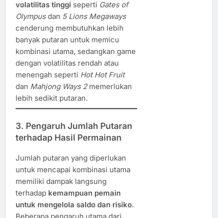
volatilitas tinggi
seperti
Gates of
Olympus
dan
5 Lions Megaways
cenderung membutuhkan lebih
banyak putaran untuk memicu
kombinasi utama, sedangkan game
dengan volatilitas rendah atau
menengah seperti
Hot Hot Fruit
dan
Mahjong Ways 2
memerlukan
lebih sedikit putaran.
3. Pengaruh Jumlah Putaran
terhadap Hasil Permainan
Jumlah putaran yang diperlukan
untuk mencapai kombinasi utama
memiliki dampak langsung
terhadap
kemampuan pemain
untuk mengelola saldo dan risiko
.
Beberapa pengaruh utama dari