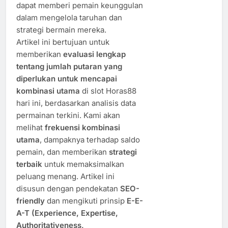
dapat memberi pemain keunggulan
dalam mengelola taruhan dan
strategi bermain mereka.
Artikel ini bertujuan untuk
memberikan
evaluasi lengkap
tentang jumlah putaran yang
diperlukan untuk mencapai
kombinasi utama
di slot Horas88
hari ini, berdasarkan analisis data
permainan terkini. Kami akan
melihat
frekuensi kombinasi
utama
, dampaknya terhadap saldo
pemain, dan memberikan
strategi
terbaik
untuk memaksimalkan
peluang menang. Artikel ini
disusun dengan pendekatan
SEO-
friendly
dan mengikuti prinsip
E-E-
A-T (Experience, Expertise,
Authoritativeness,