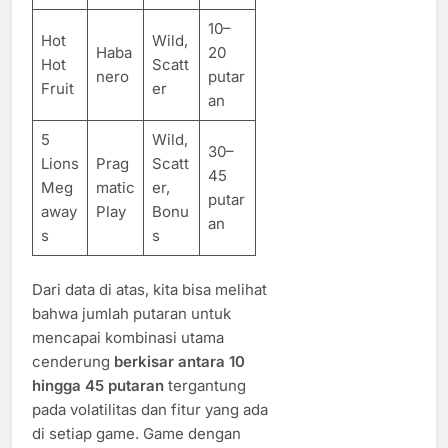
10–
Hot
Wild,
Haba
20
Hot
Scatt
nero
putar
Fruit
er
an
5
Wild,
30–
Lions
Prag
Scatt
45
Meg
matic
er,
putar
away
Play
Bonu
an
s
s
Dari data di atas, kita bisa melihat
bahwa jumlah putaran untuk
mencapai kombinasi utama
cenderung
berkisar antara 10
hingga 45 putaran
tergantung
pada volatilitas dan fitur yang ada
di setiap game. Game dengan