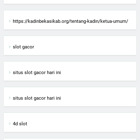
https://kadinbekasikab.org/tentang-kadin/ketua-umum/
slot gacor
situs slot gacor hari ini
situs slot gacor hari ini
4d slot