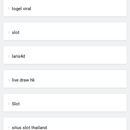
togel viral
slot
laris4d
live draw hk
Slot
situs slot thailand