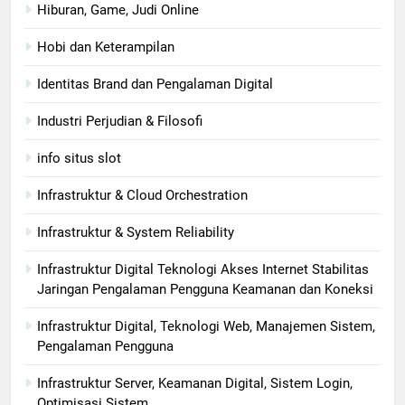
Hiburan, Game, Judi Online
Hobi dan Keterampilan
Identitas Brand dan Pengalaman Digital
Industri Perjudian & Filosofi
info situs slot
Infrastruktur & Cloud Orchestration
Infrastruktur & System Reliability
Infrastruktur Digital Teknologi Akses Internet Stabilitas
Jaringan Pengalaman Pengguna Keamanan dan Koneksi
Infrastruktur Digital, Teknologi Web, Manajemen Sistem,
Pengalaman Pengguna
Infrastruktur Server, Keamanan Digital, Sistem Login,
Optimisasi Sistem