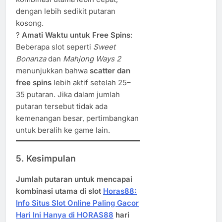
dengan lebih sedikit putaran
kosong.
?
Amati Waktu untuk Free Spins
:
Beberapa slot seperti
Sweet
Bonanza
dan
Mahjong Ways 2
menunjukkan bahwa
scatter dan
free spins
lebih aktif setelah 25–
35 putaran. Jika dalam jumlah
putaran tersebut tidak ada
kemenangan besar, pertimbangkan
untuk beralih ke game lain.
5. Kesimpulan
Jumlah putaran untuk mencapai
kombinasi utama di slot
Horas88:
Info Situs Slot Online Paling Gacor
Hari Ini Hanya di HORAS88
hari