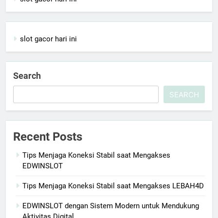
slot gacor hari ini
Search
SEARCH
Recent Posts
Tips Menjaga Koneksi Stabil saat Mengakses
EDWINSLOT
Tips Menjaga Koneksi Stabil saat Mengakses LEBAH4D
EDWINSLOT dengan Sistem Modern untuk Mendukung
Aktivitas Digital