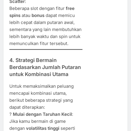
Scatter
:
Beberapa slot dengan fitur
free
spins
atau
bonus
dapat memicu
lebih cepat dalam putaran awal,
sementara yang lain membutuhkan
lebih banyak waktu dan spin untuk
memunculkan fitur tersebut.
4. Strategi Bermain
Berdasarkan Jumlah Putaran
untuk Kombinasi Utama
Untuk memaksimalkan peluang
mencapai kombinasi utama,
berikut beberapa strategi yang
dapat diterapkan:
?
Mulai dengan Taruhan Kecil
:
Jika kamu bermain di game
dengan
volatilitas tinggi
seperti