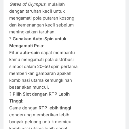
Gates of Olympus
, mulailah
dengan taruhan kecil untuk
mengamati pola putaran kosong
dan kemenangan kecil sebelum
meningkatkan taruhan.
?
Gunakan Auto-Spin untuk
Mengamati Pola
:
Fitur
auto-spin
dapat membantu
kamu mengamati pola distribusi
simbol dalam 20–50 spin pertama,
memberikan gambaran apakah
kombinasi utama kemungkinan
besar akan muncul.
?
Pilih Slot dengan RTP Lebih
Tinggi
:
Game dengan
RTP lebih tinggi
cenderung memberikan lebih
banyak peluang untuk memicu
kombinasi utama lebih cepat,