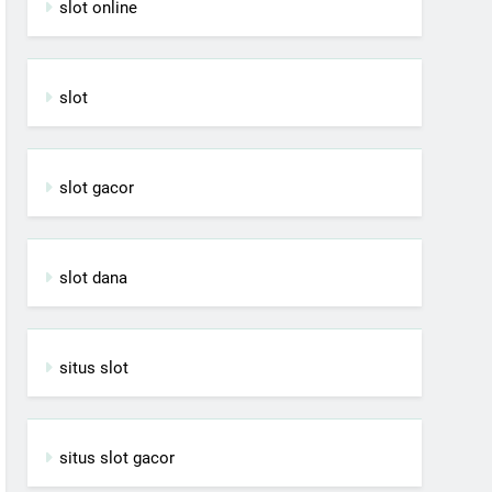
slot online
slot
slot gacor
slot dana
situs slot
situs slot gacor