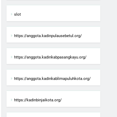
slot
https://anggota.kadinpulausebetul.org/
https://anggota.kadinkabpasangkayu.org/
https://anggota.kadinkablimapuluhkota.org/
https://kadinbinjaikota.org/