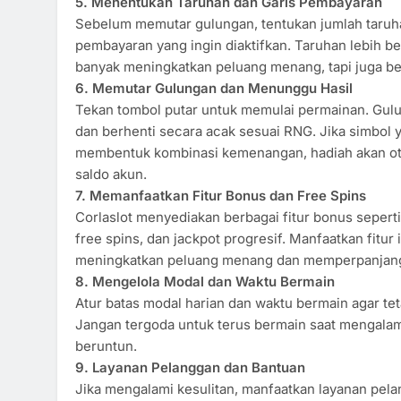
5. Menentukan Taruhan dan Garis Pembayaran
Sebelum memutar gulungan, tentukan jumlah taruh
pembayaran yang ingin diaktifkan. Taruhan lebih be
banyak meningkatkan peluang menang, tapi juga ber
6. Memutar Gulungan dan Menunggu Hasil
Tekan tombol putar untuk memulai permainan. Gul
dan berhenti secara acak sesuai RNG. Jika simbol
membentuk kombinasi kemenangan, hadiah akan oto
saldo akun.
7. Memanfaatkan Fitur Bonus dan Free Spins
Corlaslot menyediakan berbagai fitur bonus seperti 
free spins, dan jackpot progresif. Manfaatkan fitur 
meningkatkan peluang menang dan memperpanjang
8. Mengelola Modal dan Waktu Bermain
Atur batas modal harian dan waktu bermain agar tet
Jangan tergoda untuk terus bermain saat mengalam
beruntun.
9. Layanan Pelanggan dan Bantuan
Jika mengalami kesulitan, manfaatkan layanan pela