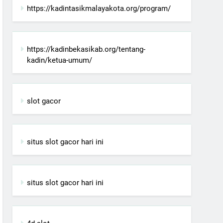
https://kadintasikmalayakota.org/program/
https://kadinbekasikab.org/tentang-
kadin/ketua-umum/
slot gacor
situs slot gacor hari ini
situs slot gacor hari ini