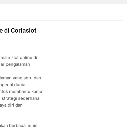
 di Corlaslot
ain slot online di
 agar pengalaman
alaman yang seru dan
ngenal dunia
 untuk membantu kamu
 strategi sederhana
ya diri dan
akan berbagai jenis