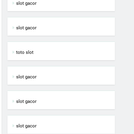
slot gacor
slot gacor
toto slot
slot gacor
slot gacor
slot gacor