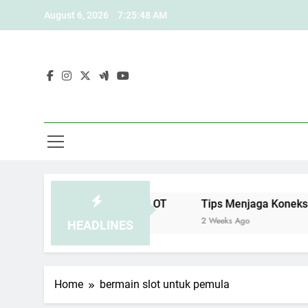
Skip
August 6, 2026
7:25:49 AM
to
content
Art
Hiasi Dind
 Mengakses EDWINSLOT
Tips Menjaga Koneksi Stabil sa
2 Weeks Ago
HEADLINES
Home
bermain slot untuk pemula