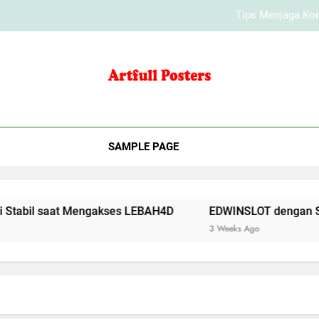
Tips Menjaga Ko
EDWINSLOT dengan Sistem Moder
LEBAH4D dengan Sistem Moder
full Posters
Tips Menjaga Kone
ing Anda Dengan Poster Seni Dari Artful Posters. Koleksi Deko
Tips Menjaga Ko
SAMPLE PAGE
EDWINSLOT dengan Sistem Moder
LEBAH4D dengan Sistem Moder
at Mengakses LEBAH4D
EDWINSLOT dengan Sistem Modern
3 Weeks Ago