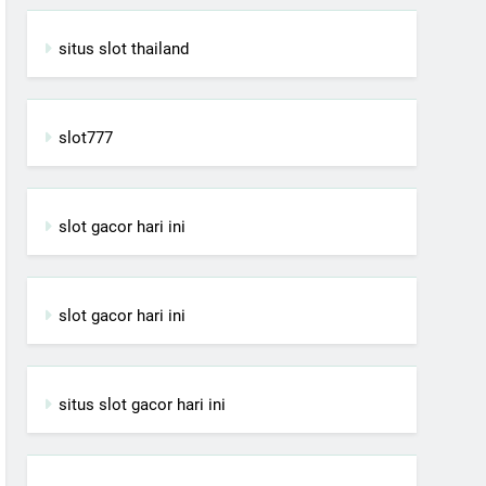
situs slot thailand
slot777
slot gacor hari ini
slot gacor hari ini
situs slot gacor hari ini