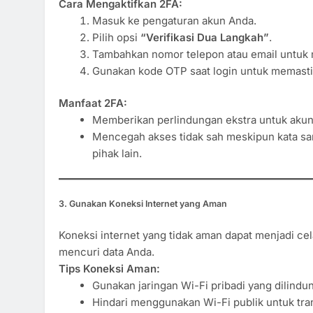
Cara Mengaktifkan 2FA:
Masuk ke pengaturan akun Anda.
Pilih opsi
“Verifikasi Dua Langkah”
.
Tambahkan nomor telepon atau email untuk
Gunakan kode OTP saat login untuk memast
Manfaat 2FA:
Memberikan perlindungan ekstra untuk akun
Mencegah akses tidak sah meskipun kata sa
pihak lain.
3. Gunakan Koneksi Internet yang Aman
Koneksi internet yang tidak aman dapat menjadi cel
mencuri data Anda.
Tips Koneksi Aman:
Gunakan jaringan Wi-Fi pribadi yang dilindun
Hindari menggunakan Wi-Fi publik untuk tran