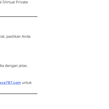
(Virtual Private
al, pastikan Anda
dia dengan jelas.
kaya787.com
untuk