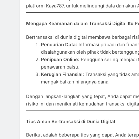
platform Kaya787, untuk melindungi data dan akun 
Mengapa Keamanan dalam Transaksi Digital Itu P
Bertransaksi di dunia digital membawa berbagai risi
Pencurian Data:
Informasi pribadi dan finans
disalahgunakan oleh pihak tidak bertanggun
Penipuan Online:
Pengguna sering menjadi t
penawaran palsu.
Kerugian Finansial:
Transaksi yang tidak am
mengakibatkan hilangnya dana.
Dengan langkah-langkah yang tepat, Anda dapat mel
risiko ini dan menikmati kemudahan transaksi digit
Tips Aman Bertransaksi di Dunia Digital
Berikut adalah beberapa tips yang dapat Anda tera