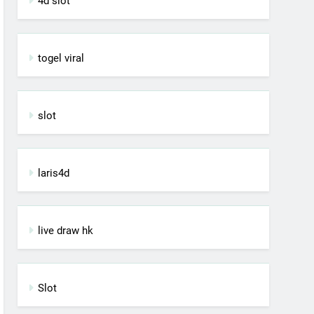
4d slot
togel viral
slot
laris4d
live draw hk
Slot