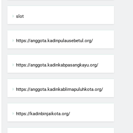
slot
https://anggota.kadinpulausebetul.org/
https://anggota.kadinkabpasangkayu.org/
https://anggota.kadinkablimapuluhkota.org/
https://kadinbinjaikota.org/