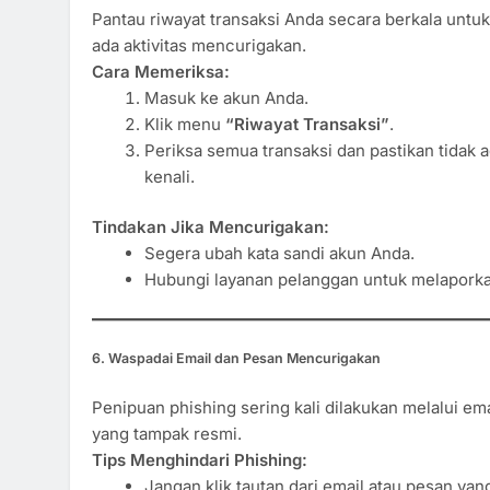
Pantau riwayat transaksi Anda secara berkala untu
ada aktivitas mencurigakan.
Cara Memeriksa:
Masuk ke akun Anda.
Klik menu
“Riwayat Transaksi”
.
Periksa semua transaksi dan pastikan tidak 
kenali.
Tindakan Jika Mencurigakan:
Segera ubah kata sandi akun Anda.
Hubungi layanan pelanggan untuk melaporkan
6. Waspadai Email dan Pesan Mencurigakan
Penipuan phishing sering kali dilakukan melalui ema
yang tampak resmi.
Tips Menghindari Phishing:
Jangan klik tautan dari email atau pesan ya