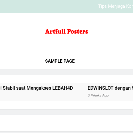
Tips Menjaga Ko
EDWINSLOT dengan Sistem Moder
LEBAH4D dengan Sistem Moder
full Posters
Tips Menjaga Kone
ing Anda Dengan Poster Seni Dari Artful Posters. Koleksi Deko
Tips Menjaga Ko
SAMPLE PAGE
EDWINSLOT dengan Sistem Moder
LEBAH4D dengan Sistem Moder
at Mengakses LEBAH4D
EDWINSLOT dengan Sistem Modern
3 Weeks Ago