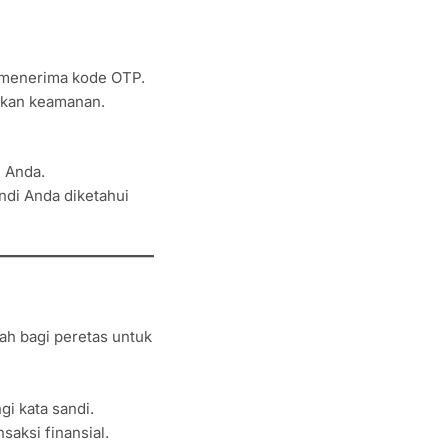
 menerima kode OTP.
ikan keamanan.
 Anda.
ndi Anda diketahui
ah bagi peretas untuk
gi kata sandi.
saksi finansial.