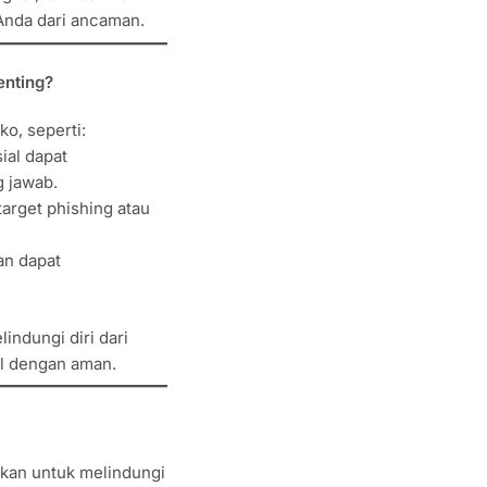
Anda dari ancaman.
enting?
ko, seperti:
ial dapat
g jawab.
arget phishing atau
an dapat
indungi diri dari
al dengan aman.
pkan untuk melindungi