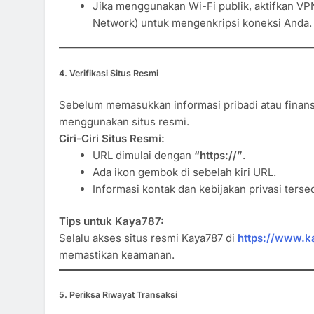
Jika menggunakan Wi-Fi publik, aktifkan VPN 
Network) untuk mengenkripsi koneksi Anda.
4. Verifikasi Situs Resmi
Sebelum memasukkan informasi pribadi atau finansi
menggunakan situs resmi.
Ciri-Ciri Situs Resmi:
URL dimulai dengan
“https://”
.
Ada ikon gembok di sebelah kiri URL.
Informasi kontak dan kebijakan privasi terse
Tips untuk Kaya787:
Selalu akses situs resmi Kaya787 di
https://www.
memastikan keamanan.
5. Periksa Riwayat Transaksi