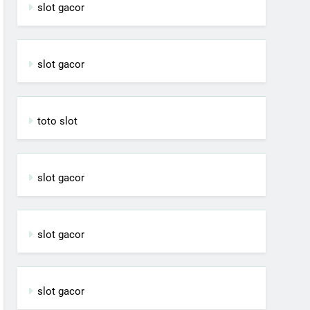
slot gacor
slot gacor
toto slot
slot gacor
slot gacor
slot gacor