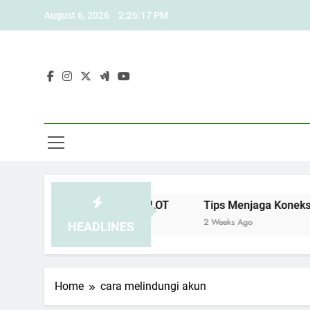
Skip
August 6, 2026
2:26:18 PM
to
content
Art
Hiasi Dind
 Mengakses EDWINSLOT
Tips Menjaga Koneksi Stabil sa
2 Weeks Ago
HEADLINES
Home
cara melindungi akun