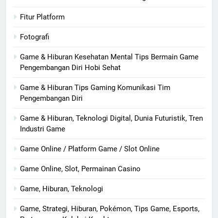
Fitur Platform
Fotografi
Game & Hiburan Kesehatan Mental Tips Bermain Game
Pengembangan Diri Hobi Sehat
Game & Hiburan Tips Gaming Komunikasi Tim
Pengembangan Diri
Game & Hiburan, Teknologi Digital, Dunia Futuristik, Tren
Industri Game
Game Online / Platform Game / Slot Online
Game Online, Slot, Permainan Casino
Game, Hiburan, Teknologi
Game, Strategi, Hiburan, Pokémon, Tips Game, Esports,