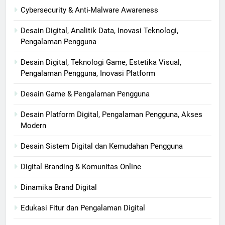
Cybersecurity & Anti-Malware Awareness
Desain Digital, Analitik Data, Inovasi Teknologi,
Pengalaman Pengguna
Desain Digital, Teknologi Game, Estetika Visual,
Pengalaman Pengguna, Inovasi Platform
Desain Game & Pengalaman Pengguna
Desain Platform Digital, Pengalaman Pengguna, Akses
Modern
Desain Sistem Digital dan Kemudahan Pengguna
Digital Branding & Komunitas Online
Dinamika Brand Digital
Edukasi Fitur dan Pengalaman Digital