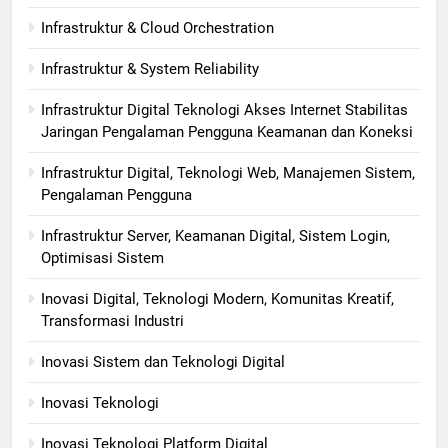
Infrastruktur & Cloud Orchestration
Infrastruktur & System Reliability
Infrastruktur Digital Teknologi Akses Internet Stabilitas
Jaringan Pengalaman Pengguna Keamanan dan Koneksi
Infrastruktur Digital, Teknologi Web, Manajemen Sistem,
Pengalaman Pengguna
Infrastruktur Server, Keamanan Digital, Sistem Login,
Optimisasi Sistem
Inovasi Digital, Teknologi Modern, Komunitas Kreatif,
Transformasi Industri
Inovasi Sistem dan Teknologi Digital
Inovasi Teknologi
Inovasi Teknologi Platform Digital