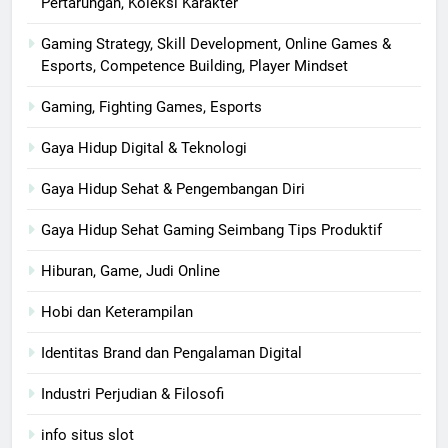
Pertarungan, Koleksi Karakter
Gaming Strategy, Skill Development, Online Games &
Esports, Competence Building, Player Mindset
Gaming, Fighting Games, Esports
Gaya Hidup Digital & Teknologi
Gaya Hidup Sehat & Pengembangan Diri
Gaya Hidup Sehat Gaming Seimbang Tips Produktif
Hiburan, Game, Judi Online
Hobi dan Keterampilan
Identitas Brand dan Pengalaman Digital
Industri Perjudian & Filosofi
info situs slot