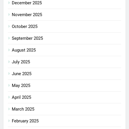
December 2025
November 2025
October 2025
September 2025
August 2025
July 2025
June 2025
May 2025
April 2025
March 2025
February 2025