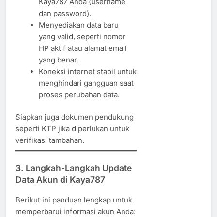
Kaya787 Anda (username
dan password).
Menyediakan data baru
yang valid, seperti nomor
HP aktif atau alamat email
yang benar.
Koneksi internet stabil untuk
menghindari gangguan saat
proses perubahan data.
Siapkan juga dokumen pendukung
seperti KTP jika diperlukan untuk
verifikasi tambahan.
3. Langkah-Langkah Update
Data Akun di Kaya787
Berikut ini panduan lengkap untuk
memperbarui informasi akun Anda: