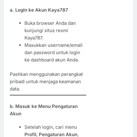
a. Login ke Akun Kaya787
Buka browser Anda dan
kunjungi situs resmi
Kaya787.
Masukkan username/email
dan password untuk login
ke dashboard akun Anda.
Pastikan menggunakan perangkat
pribadi untuk menjaga keamanan
data.
b. Masuk ke Menu Pengaturan
Akun
Setelah login, cari menu
Profil
,
Pengaturan Akun
,