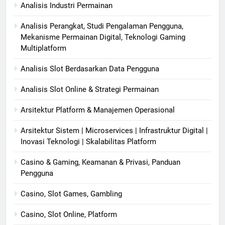
Analisis Industri Permainan
Analisis Perangkat, Studi Pengalaman Pengguna,
Mekanisme Permainan Digital, Teknologi Gaming
Multiplatform
Analisis Slot Berdasarkan Data Pengguna
Analisis Slot Online & Strategi Permainan
Arsitektur Platform & Manajemen Operasional
Arsitektur Sistem | Microservices | Infrastruktur Digital |
Inovasi Teknologi | Skalabilitas Platform
Casino & Gaming, Keamanan & Privasi, Panduan
Pengguna
Casino, Slot Games, Gambling
Casino, Slot Online, Platform