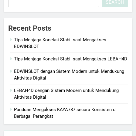
SEARCH
Recent Posts
Tips Menjaga Koneksi Stabil saat Mengakses
EDWINSLOT
Tips Menjaga Koneksi Stabil saat Mengakses LEBAH4D
EDWINSLOT dengan Sistem Modern untuk Mendukung
Aktivitas Digital
LEBAH4D dengan Sistem Modern untuk Mendukung
Aktivitas Digital
Panduan Mengakses KAYA787 secara Konsisten di
Berbagai Perangkat