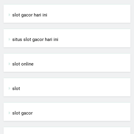
slot gacor hari ini
situs slot gacor hari ini
slot online
slot
slot gacor