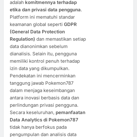
adalah
komitmennya terhadap
etika dan privasi data pengguna
.
Platform ini mematuhi standar
keamanan global seperti
GDPR
(General Data Protection
Regulation)
dan memastikan setiap
data dianonimkan sebelum
dianalisis. Selain itu, pengguna
memiliki kontrol penuh terhadap
izin data yang dikumpulkan.
Pendekatan ini mencerminkan
tanggung jawab Pokemon787
dalam menjaga keseimbangan
antara inovasi berbasis data dan
perlindungan privasi pengguna.
Secara keseluruhan,
pemanfaatan
Data Analytics di Pokemon787
tidak hanya berfokus pada
pengumpulan dan analisis data