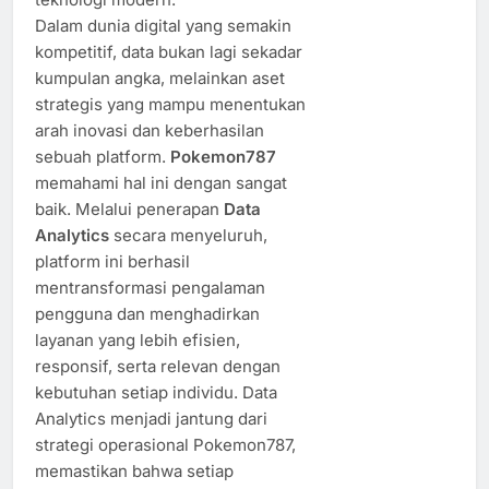
Dalam dunia digital yang semakin
kompetitif, data bukan lagi sekadar
kumpulan angka, melainkan aset
strategis yang mampu menentukan
arah inovasi dan keberhasilan
sebuah platform.
Pokemon787
memahami hal ini dengan sangat
baik. Melalui penerapan
Data
Analytics
secara menyeluruh,
platform ini berhasil
mentransformasi pengalaman
pengguna dan menghadirkan
layanan yang lebih efisien,
responsif, serta relevan dengan
kebutuhan setiap individu. Data
Analytics menjadi jantung dari
strategi operasional Pokemon787,
memastikan bahwa setiap