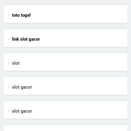
toto togel
link slot gacor
slot
slot gacor
slot gacor