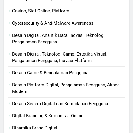
Casino, Slot Online, Platform
Cybersecurity & Anti-Malware Awareness
Desain Digital, Analitik Data, Inovasi Teknologi,
Pengalaman Pengguna
Desain Digital, Teknologi Game, Estetika Visual,
Pengalaman Pengguna, Inovasi Platform
Desain Game & Pengalaman Pengguna
Desain Platform Digital, Pengalaman Pengguna, Akses
Modern
Desain Sistem Digital dan Kemudahan Pengguna
Digital Branding & Komunitas Online
Dinamika Brand Digital