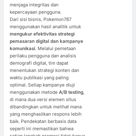
menjaga integritas dan
kepercayaan pengguna.
Dari sisi bisnis, Pokemon787
menggunakan hasil analitik untuk
mengukur efektivitas strategi
pemasaran digital dan kampanye
komunikasi
. Melalui pemetaan
perilaku pengguna dan analisis
demografi digital, tim dapat
menentukan strategi konten dan
waktu publikasi yang paling
optimal. Setiap kampanye diuji
menggunakan metode
A/B testing
,
di mana dua versi elemen situs
dibandingkan untuk melihat mana
yang menghasilkan respons lebih
baik. Pendekatan berbasis data
seperti ini memastikan bahwa
setiap langkah promosi tidak hanya