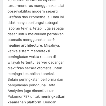
terus-menerus menggunakan alat
observabilitas modern seperti
Grafana dan Prometheus. Data ini
tidak hanya berfungsi sebagai
laporan teknis, tetapi juga sebagai
dasar untuk melakukan perbaikan
otomatis menggunakan
self-
healing architecture
. Misalnya,
ketika sistem mendeteksi
peningkatan waktu respon di
wilayah tertentu, server cadangan
diaktifkan secara otomatis untuk
menjaga kestabilan koneksi.
Selain peningkatan performa dan
pengalaman pengguna, Data
Analytics juga dimanfaatkan
Pokemon787 untuk
meningkatkan
keamanan platform
. Dengan