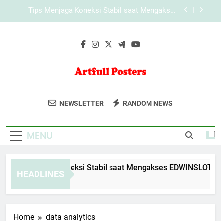
Skip
EDWINSLOT dengan Sistem Modern untuk
to
Mendukung Aktivitas Digital
content
LEBAH4D dengan Sistem Modern untuk
Mendukung Aktivitas Digital
Tips Menjaga Koneksi Stabil saat Mengakses
EDWINSLOT
Tips Menjaga Koneksi Stabil saat Mengakses
LEBAH4D
Artfull Posters
Hiasi Dinding Anda Dengan Poster Seni
EDWINSLOT dengan Sistem Modern untuk
NEWSLETTER
RANDOM NEWS
Mendukung Aktivitas Digital
Dari Artful Posters. Koleksi Dekorasi Unik
LEBAH4D dengan Sistem Modern untuk
Untuk Rumah Anda.
Mendukung Aktivitas Digital
MENU
ips Menjaga Koneksi Stabil saat Mengakses EDWINSLOT
HEADLINES
 Weeks Ago
Home
data analytics