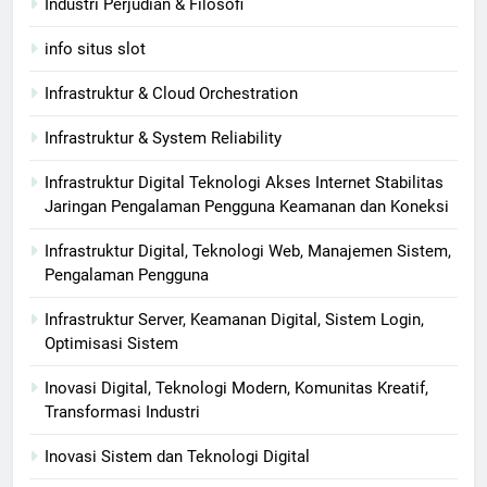
Industri Perjudian & Filosofi
info situs slot
Infrastruktur & Cloud Orchestration
Infrastruktur & System Reliability
Infrastruktur Digital Teknologi Akses Internet Stabilitas
Jaringan Pengalaman Pengguna Keamanan dan Koneksi
Infrastruktur Digital, Teknologi Web, Manajemen Sistem,
Pengalaman Pengguna
Infrastruktur Server, Keamanan Digital, Sistem Login,
Optimisasi Sistem
Inovasi Digital, Teknologi Modern, Komunitas Kreatif,
Transformasi Industri
Inovasi Sistem dan Teknologi Digital