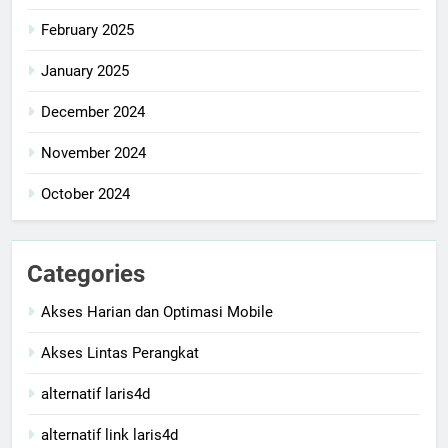
February 2025
January 2025
December 2024
November 2024
October 2024
Categories
Akses Harian dan Optimasi Mobile
Akses Lintas Perangkat
alternatif laris4d
alternatif link laris4d