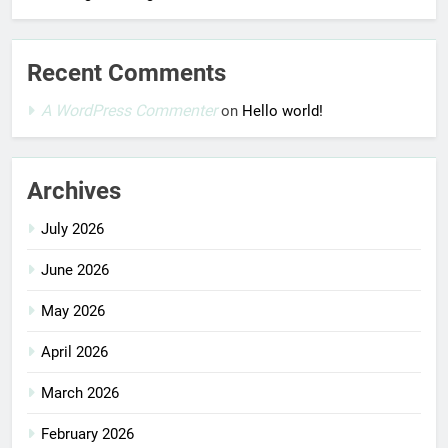
Recent Comments
A WordPress Commenter
on
Hello world!
Archives
July 2026
June 2026
May 2026
April 2026
March 2026
February 2026