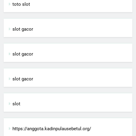
toto slot
slot gacor
slot gacor
slot gacor
slot
https://anggota.kadinpulausebetul.org/