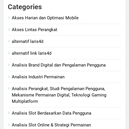
Categories
Akses Harian dan Optimasi Mobile
Akses Lintas Perangkat
alternatif laris4d
alternatif link laris4d
Analisis Brand Digital dan Pengalaman Pengguna
Analisis Industri Permainan
Analisis Perangkat, Studi Pengalaman Pengguna,
Mekanisme Permainan Digital, Teknologi Gaming
Multiplatform
Analisis Slot Berdasarkan Data Pengguna
Analisis Slot Online & Strategi Permainan