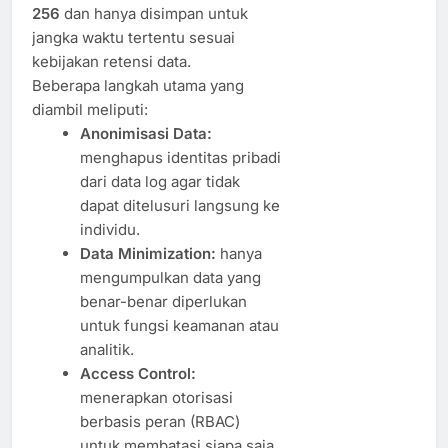
256
dan hanya disimpan untuk
jangka waktu tertentu sesuai
kebijakan retensi data.
Beberapa langkah utama yang
diambil meliputi:
Anonimisasi Data:
menghapus identitas pribadi
dari data log agar tidak
dapat ditelusuri langsung ke
individu.
Data Minimization:
hanya
mengumpulkan data yang
benar-benar diperlukan
untuk fungsi keamanan atau
analitik.
Access Control:
menerapkan otorisasi
berbasis peran (RBAC)
untuk membatasi siapa saja