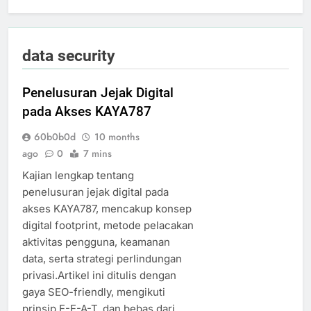
data security
Penelusuran Jejak Digital
pada Akses KAYA787
60b0b0d
10 months
ago
0
7 mins
Kajian lengkap tentang
penelusuran jejak digital pada
akses KAYA787, mencakup konsep
digital footprint, metode pelacakan
aktivitas pengguna, keamanan
data, serta strategi perlindungan
privasi.Artikel ini ditulis dengan
gaya SEO-friendly, mengikuti
prinsip E-E-A-T, dan bebas dari