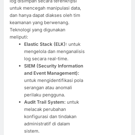
log disimpan secara terenkripsi
untuk mencegah manipulasi data,
dan hanya dapat diakses oleh tim
keamanan yang berwenang.
Teknologi yang digunakan
meliputi:
Elastic Stack (ELK):
untuk
mengelola dan menganalisis
log secara real-time.
SIEM (Security Information
and Event Management):
untuk mengidentifikasi pola
serangan atau anomali
perilaku pengguna.
Audit Trail System:
untuk
melacak perubahan
konfigurasi dan tindakan
administratif di dalam
sistem.