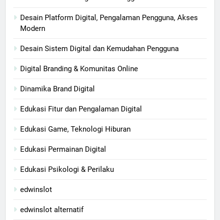
Desain Platform Digital, Pengalaman Pengguna, Akses
Modern
Desain Sistem Digital dan Kemudahan Pengguna
Digital Branding & Komunitas Online
Dinamika Brand Digital
Edukasi Fitur dan Pengalaman Digital
Edukasi Game, Teknologi Hiburan
Edukasi Permainan Digital
Edukasi Psikologi & Perilaku
edwinslot
edwinslot alternatif