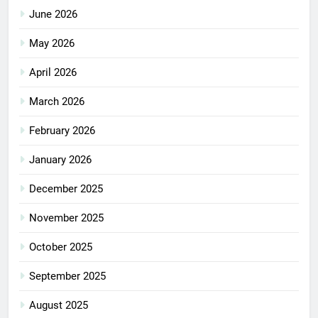
June 2026
May 2026
April 2026
March 2026
February 2026
January 2026
December 2025
November 2025
October 2025
September 2025
August 2025