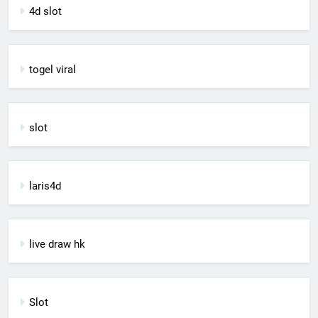
4d slot
togel viral
slot
laris4d
live draw hk
Slot