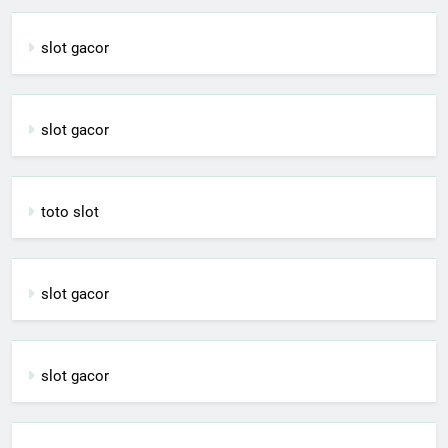
slot gacor
slot gacor
toto slot
slot gacor
slot gacor