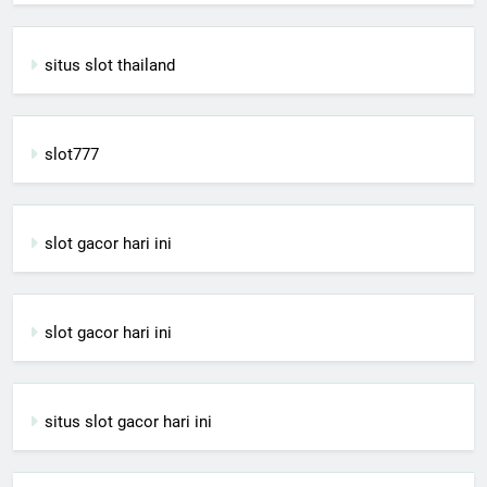
situs slot thailand
slot777
slot gacor hari ini
slot gacor hari ini
situs slot gacor hari ini