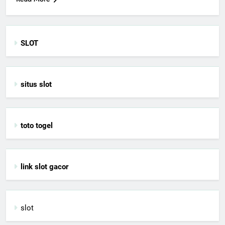
SLOT
situs slot
toto togel
link slot gacor
slot