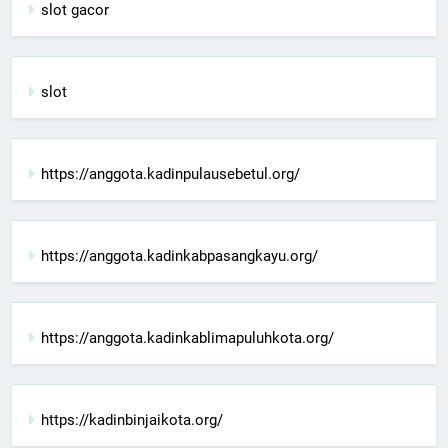
slot gacor
slot
https://anggota.kadinpulausebetul.org/
https://anggota.kadinkabpasangkayu.org/
https://anggota.kadinkablimapuluhkota.org/
https://kadinbinjaikota.org/