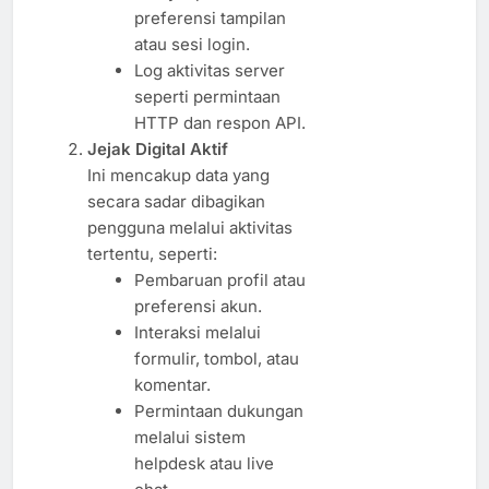
preferensi tampilan
atau sesi login.
Log aktivitas server
seperti permintaan
HTTP dan respon API.
Jejak Digital Aktif
Ini mencakup data yang
secara sadar dibagikan
pengguna melalui aktivitas
tertentu, seperti:
Pembaruan profil atau
preferensi akun.
Interaksi melalui
formulir, tombol, atau
komentar.
Permintaan dukungan
melalui sistem
helpdesk atau live