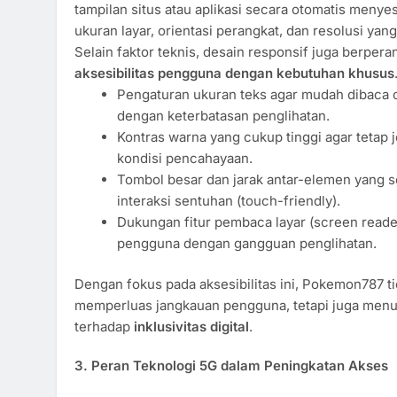
tampilan situs atau aplikasi secara otomatis meny
ukuran layar, orientasi perangkat, dan resolusi yan
Selain faktor teknis, desain responsif juga berper
aksesibilitas pengguna dengan kebutuhan khusus
Pengaturan ukuran teks agar mudah dibaca
dengan keterbatasan penglihatan.
Kontras warna yang cukup tinggi agar tetap 
kondisi pencahayaan.
Tombol besar dan jarak antar-elemen yang 
interaksi sentuhan (touch-friendly).
Dukungan fitur pembaca layar (screen read
pengguna dengan gangguan penglihatan.
Dengan fokus pada aksesibilitas ini, Pokemon787 t
memperluas jangkauan pengguna, tetapi juga men
terhadap
inklusivitas digital
.
3. Peran Teknologi 5G dalam Peningkatan Akses