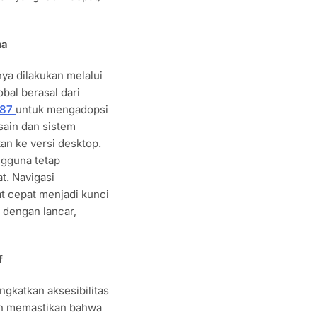
na
nya dilakukan melalui
obal berasal dari
87
untuk mengadopsi
sain dan sistem
an ke versi desktop.
gguna tetap
t. Navigasi
t cepat menjadi kunci
dengan lancar,
f
gkatkan aksesibilitas
an memastikan bahwa