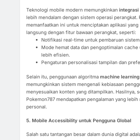
Teknologi mobile modern memungkinkan
integrasi
lebih mendalam dengan sistem operasi perangkat
memanfaatkan ini untuk menciptakan aplikasi yang 
langsung dengan fitur bawaan perangkat, seperti:
Notifikasi real-time untuk pembaruan sistem
Mode hemat data dan pengoptimalan cache 
lebih efisien.
Pengaturan personalisasi tampilan dan pref
Selain itu, penggunaan algoritma
machine learning
memungkinkan sistem mengenali kebiasaan pengg
menyesuaikan konten yang ditampilkan. Hasilnya, 
Pokemon787 mendapatkan pengalaman yang lebih r
personal.
5. Mobile Accessibility untuk Pengguna Global
Salah satu tantangan besar dalam dunia digital ada