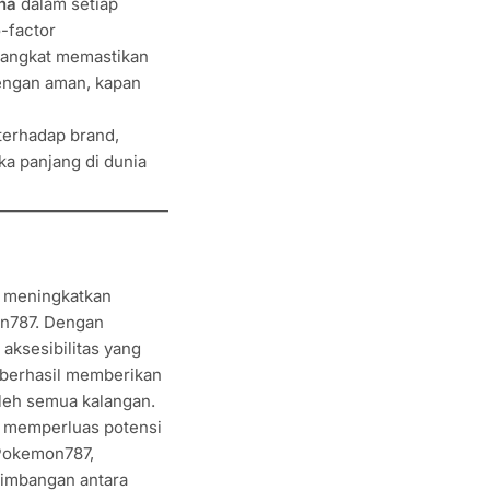
na
dalam setiap
o-factor
perangkat memastikan
ngan aman, kapan
erhadap brand,
ka panjang di dunia
m meningkatkan
on787. Dengan
 aksesibilitas yang
ni berhasil memberikan
leh semua kalangan.
s memperluas potensi
i Pokemon787,
eimbangan antara