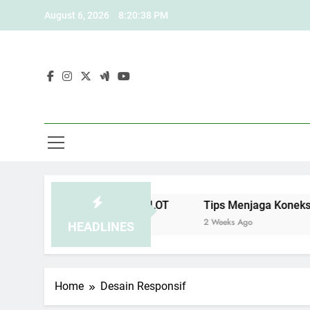
Skip
August 6, 2026
8:20:39 PM
to
content
Art
Hiasi Dind
 Mengakses EDWINSLOT
Tips Menjaga Koneksi Stabil sa
2 Weeks Ago
HEADLINES
Home
Desain Responsif