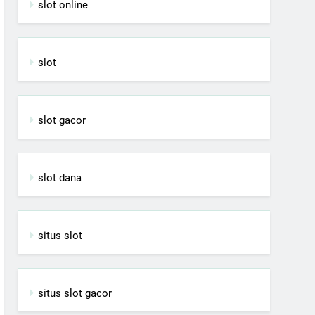
slot online
slot
slot gacor
slot dana
situs slot
situs slot gacor