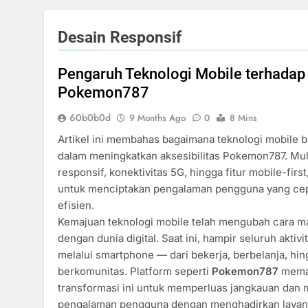
Desain Responsif
Pengaruh Teknologi Mobile terhadap 
Pokemon787
60b0b0d
9 Months Ago
0
8 Mins
Artikel ini membahas bagaimana teknologi mobile 
dalam meningkatkan aksesibilitas Pokemon787. Mula
responsif, konektivitas 5G, hingga fitur mobile-fir
untuk menciptakan pengalaman pengguna yang cepat
efisien.
Kemajuan teknologi mobile telah mengubah cara ma
dengan dunia digital. Saat ini, hampir seluruh aktivi
melalui smartphone — dari bekerja, berbelanja, hi
berkomunitas. Platform seperti
Pokemon787
mema
transformasi ini untuk memperluas jangkauan dan
pengalaman pengguna dengan menghadirkan layana