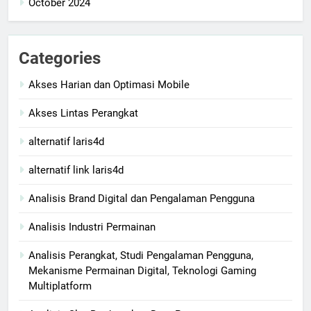
October 2024
Categories
Akses Harian dan Optimasi Mobile
Akses Lintas Perangkat
alternatif laris4d
alternatif link laris4d
Analisis Brand Digital dan Pengalaman Pengguna
Analisis Industri Permainan
Analisis Perangkat, Studi Pengalaman Pengguna,
Mekanisme Permainan Digital, Teknologi Gaming
Multiplatform