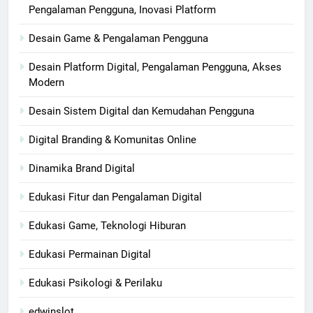
Pengalaman Pengguna, Inovasi Platform
Desain Game & Pengalaman Pengguna
Desain Platform Digital, Pengalaman Pengguna, Akses
Modern
Desain Sistem Digital dan Kemudahan Pengguna
Digital Branding & Komunitas Online
Dinamika Brand Digital
Edukasi Fitur dan Pengalaman Digital
Edukasi Game, Teknologi Hiburan
Edukasi Permainan Digital
Edukasi Psikologi & Perilaku
edwinslot