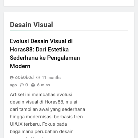
Desain Visual
Evolusi Desain Visual di
Horas88: Dari Estetika
Sederhana ke Pengalaman
Modern
60b0b0d
11 months
ago
0
6 mins
Artikel ini membahas evolusi
desain visual di Horas88, mulai
dari tampilan awal yang sederhana
hingga modernisasi berbasis tren
UI/UX terbaru. Fokus pada
bagaimana perubahan desain