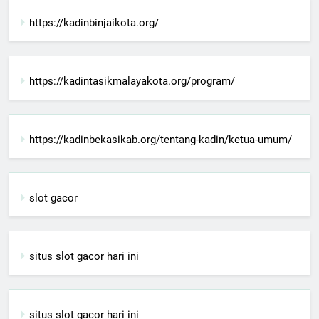
https://kadinbinjaikota.org/
https://kadintasikmalayakota.org/program/
https://kadinbekasikab.org/tentang-kadin/ketua-umum/
slot gacor
situs slot gacor hari ini
situs slot gacor hari ini