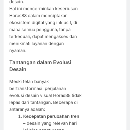
desain.
Hal ini mencerminkan keseriusan
Horas88 dalam menciptakan
ekosistem digital yang inklusif, di
mana semua pengguna, tanpa
terkecuali, dapat mengakses dan
menikmati layanan dengan
nyaman.
Tantangan dalam Evolusi
Desain
Meski telah banyak
bertransformasi, perjalanan
evolusi desain visual Horas88 tidak
lepas dari tantangan. Beberapa di
antaranya adalah:
Kecepatan perubahan tren
– desain yang relevan hari