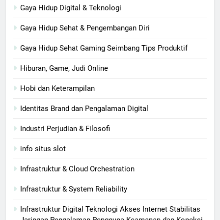
Gaya Hidup Digital & Teknologi
Gaya Hidup Sehat & Pengembangan Diri
Gaya Hidup Sehat Gaming Seimbang Tips Produktif
Hiburan, Game, Judi Online
Hobi dan Keterampilan
Identitas Brand dan Pengalaman Digital
Industri Perjudian & Filosofi
info situs slot
Infrastruktur & Cloud Orchestration
Infrastruktur & System Reliability
Infrastruktur Digital Teknologi Akses Internet Stabilitas