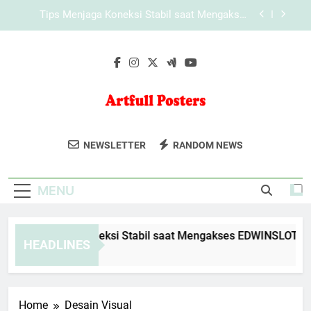
Skip
EDWINSLOT dengan Sistem Modern untuk
to
Mendukung Aktivitas Digital
content
LEBAH4D dengan Sistem Modern untuk
Mendukung Aktivitas Digital
Tips Menjaga Koneksi Stabil saat Mengakses
EDWINSLOT
Tips Menjaga Koneksi Stabil saat Mengakses
LEBAH4D
Artfull Posters
Hiasi Dinding Anda Dengan Poster Seni
EDWINSLOT dengan Sistem Modern untuk
NEWSLETTER
RANDOM NEWS
Mendukung Aktivitas Digital
Dari Artful Posters. Koleksi Dekorasi Unik
LEBAH4D dengan Sistem Modern untuk
Untuk Rumah Anda.
Mendukung Aktivitas Digital
MENU
ps Menjaga Koneksi Stabil saat Mengakses EDWINSLOT
HEADLINES
Weeks Ago
Home
Desain Visual