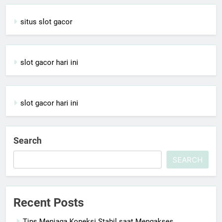
situs slot gacor
slot gacor hari ini
slot gacor hari ini
Search
SEARCH
Recent Posts
Tips Menjaga Koneksi Stabil saat Mengakses