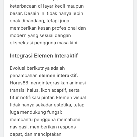
keterbacaan di layar kecil maupun
besar. Desain ini tidak hanya lebih
enak dipandang, tetapi juga
memberikan kesan profesional dan
modern yang sesuai dengan
ekspektasi pengguna masa kini.
Integrasi Elemen Interaktif
Evolusi berikutnya adalah
penambahan
elemen interaktif
.
Horas88 mengintegrasikan animasi
transisi halus, ikon adaptif, serta
fitur notifikasi pintar. Elemen visual
tidak hanya sekadar estetika, tetapi
juga mendukung fungsi:
membantu pengguna memahami
navigasi, memberikan respons
cepat, dan menciptakan