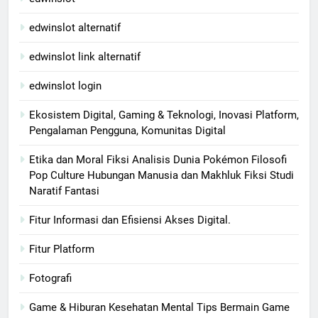
edwinslot alternatif
edwinslot link alternatif
edwinslot login
Ekosistem Digital, Gaming & Teknologi, Inovasi Platform,
Pengalaman Pengguna, Komunitas Digital
Etika dan Moral Fiksi Analisis Dunia Pokémon Filosofi
Pop Culture Hubungan Manusia dan Makhluk Fiksi Studi
Naratif Fantasi
Fitur Informasi dan Efisiensi Akses Digital.
Fitur Platform
Fotografi
Game & Hiburan Kesehatan Mental Tips Bermain Game