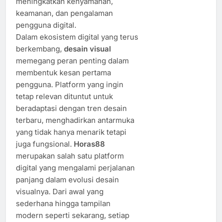
meningkatkan kenyamanan,
keamanan, dan pengalaman
pengguna digital.
Dalam ekosistem digital yang terus
berkembang,
desain visual
memegang peran penting dalam
membentuk kesan pertama
pengguna. Platform yang ingin
tetap relevan dituntut untuk
beradaptasi dengan tren desain
terbaru, menghadirkan antarmuka
yang tidak hanya menarik tetapi
juga fungsional.
Horas88
merupakan salah satu platform
digital yang mengalami perjalanan
panjang dalam evolusi desain
visualnya. Dari awal yang
sederhana hingga tampilan
modern seperti sekarang, setiap