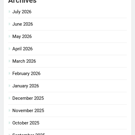
Archives
July 2026
June 2026
May 2026
April 2026
March 2026
February 2026
January 2026
December 2025
November 2025
October 2025