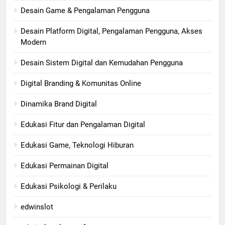
Desain Game & Pengalaman Pengguna
Desain Platform Digital, Pengalaman Pengguna, Akses
Modern
Desain Sistem Digital dan Kemudahan Pengguna
Digital Branding & Komunitas Online
Dinamika Brand Digital
Edukasi Fitur dan Pengalaman Digital
Edukasi Game, Teknologi Hiburan
Edukasi Permainan Digital
Edukasi Psikologi & Perilaku
edwinslot