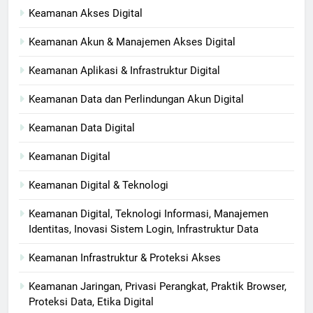
Keamanan Akses Digital
Keamanan Akun & Manajemen Akses Digital
Keamanan Aplikasi & Infrastruktur Digital
Keamanan Data dan Perlindungan Akun Digital
Keamanan Data Digital
Keamanan Digital
Keamanan Digital & Teknologi
Keamanan Digital, Teknologi Informasi, Manajemen
Identitas, Inovasi Sistem Login, Infrastruktur Data
Keamanan Infrastruktur & Proteksi Akses
Keamanan Jaringan, Privasi Perangkat, Praktik Browser,
Proteksi Data, Etika Digital