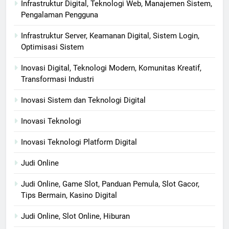
Infrastruktur Digital, Teknologi Web, Manajemen Sistem,
Pengalaman Pengguna
Infrastruktur Server, Keamanan Digital, Sistem Login,
Optimisasi Sistem
Inovasi Digital, Teknologi Modern, Komunitas Kreatif,
Transformasi Industri
Inovasi Sistem dan Teknologi Digital
Inovasi Teknologi
Inovasi Teknologi Platform Digital
Judi Online
Judi Online, Game Slot, Panduan Pemula, Slot Gacor,
Tips Bermain, Kasino Digital
Judi Online, Slot Online, Hiburan