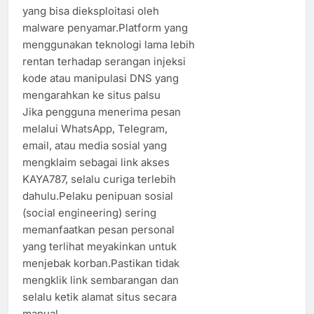
yang bisa dieksploitasi oleh
malware penyamar.Platform yang
menggunakan teknologi lama lebih
rentan terhadap serangan injeksi
kode atau manipulasi DNS yang
mengarahkan ke situs palsu
Jika pengguna menerima pesan
melalui WhatsApp, Telegram,
email, atau media sosial yang
mengklaim sebagai link akses
KAYA787, selalu curiga terlebih
dahulu.Pelaku penipuan sosial
(social engineering) sering
memanfaatkan pesan personal
yang terlihat meyakinkan untuk
menjebak korban.Pastikan tidak
mengklik link sembarangan dan
selalu ketik alamat situs secara
manual