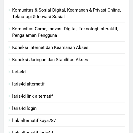
Komunitas & Sosial Digital, Keamanan & Privasi Online,
Teknologi & Inovasi Sosial
Komunitas Game, Inovasi Digital, Teknologi Interaktif,
Pengalaman Pengguna
Koneksi Internet dan Keamanan Akses
Koneksi Jaringan dan Stabilitas Akses
laris4d
laris4d alternatif
laris4d link alternatif
laris4d login
link alternatif kaya787
link alternatif laris4d