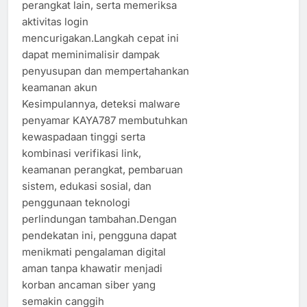
perangkat lain, serta memeriksa
aktivitas login
mencurigakan.Langkah cepat ini
dapat meminimalisir dampak
penyusupan dan mempertahankan
keamanan akun
Kesimpulannya, deteksi malware
penyamar KAYA787 membutuhkan
kewaspadaan tinggi serta
kombinasi verifikasi link,
keamanan perangkat, pembaruan
sistem, edukasi sosial, dan
penggunaan teknologi
perlindungan tambahan.Dengan
pendekatan ini, pengguna dapat
menikmati pengalaman digital
aman tanpa khawatir menjadi
korban ancaman siber yang
semakin canggih