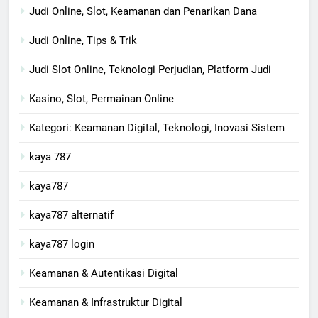
Judi Online, Slot, Keamanan dan Penarikan Dana
Judi Online, Tips & Trik
Judi Slot Online, Teknologi Perjudian, Platform Judi
Kasino, Slot, Permainan Online
Kategori: Keamanan Digital, Teknologi, Inovasi Sistem
kaya 787
kaya787
kaya787 alternatif
kaya787 login
Keamanan & Autentikasi Digital
Keamanan & Infrastruktur Digital