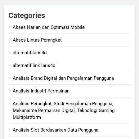
Categories
Akses Harian dan Optimasi Mobile
Akses Lintas Perangkat
alternatif laris4d
alternatif link laris4d
Analisis Brand Digital dan Pengalaman Pengguna
Analisis Industri Permainan
Analisis Perangkat, Studi Pengalaman Pengguna,
Mekanisme Permainan Digital, Teknologi Gaming
Multiplatform
Analisis Slot Berdasarkan Data Pengguna