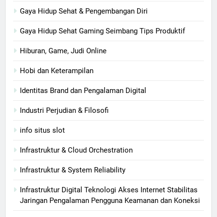
Gaya Hidup Sehat & Pengembangan Diri
Gaya Hidup Sehat Gaming Seimbang Tips Produktif
Hiburan, Game, Judi Online
Hobi dan Keterampilan
Identitas Brand dan Pengalaman Digital
Industri Perjudian & Filosofi
info situs slot
Infrastruktur & Cloud Orchestration
Infrastruktur & System Reliability
Infrastruktur Digital Teknologi Akses Internet Stabilitas
Jaringan Pengalaman Pengguna Keamanan dan Koneksi