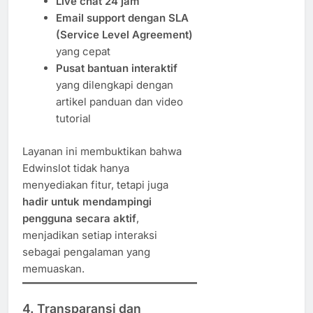
Live chat 24 jam
Email support dengan SLA
(Service Level Agreement)
yang cepat
Pusat bantuan interaktif
yang dilengkapi dengan
artikel panduan dan video
tutorial
Layanan ini membuktikan bahwa
Edwinslot tidak hanya
menyediakan fitur, tetapi juga
hadir untuk mendampingi
pengguna secara aktif
,
menjadikan setiap interaksi
sebagai pengalaman yang
memuaskan.
4.
Transparansi dan