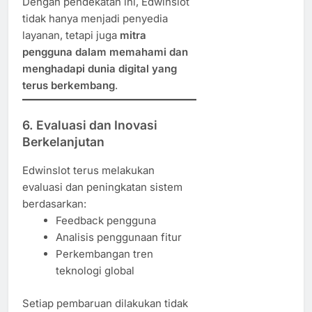
Dengan pendekatan ini, Edwinslot
tidak hanya menjadi penyedia
layanan, tetapi juga
mitra
pengguna dalam memahami dan
menghadapi dunia digital yang
terus berkembang
.
6.
Evaluasi dan Inovasi
Berkelanjutan
Edwinslot terus melakukan
evaluasi dan peningkatan sistem
berdasarkan:
Feedback pengguna
Analisis penggunaan fitur
Perkembangan tren
teknologi global
Setiap pembaruan dilakukan tidak