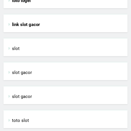
toto togel
link slot gacor
slot
slot gacor
slot gacor
toto slot