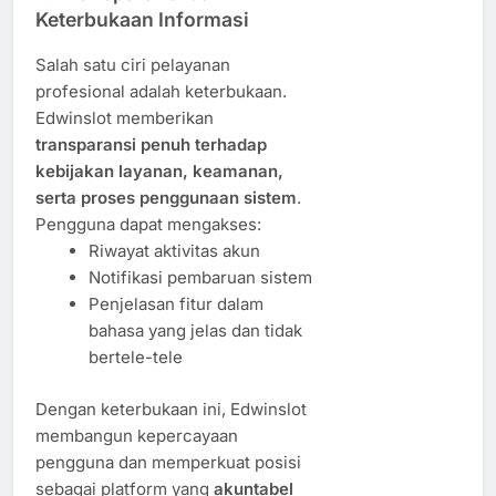
Keterbukaan Informasi
Salah satu ciri pelayanan
profesional adalah keterbukaan.
Edwinslot memberikan
transparansi penuh terhadap
kebijakan layanan, keamanan,
serta proses penggunaan sistem
.
Pengguna dapat mengakses:
Riwayat aktivitas akun
Notifikasi pembaruan sistem
Penjelasan fitur dalam
bahasa yang jelas dan tidak
bertele-tele
Dengan keterbukaan ini, Edwinslot
membangun kepercayaan
pengguna dan memperkuat posisi
sebagai platform yang
akuntabel