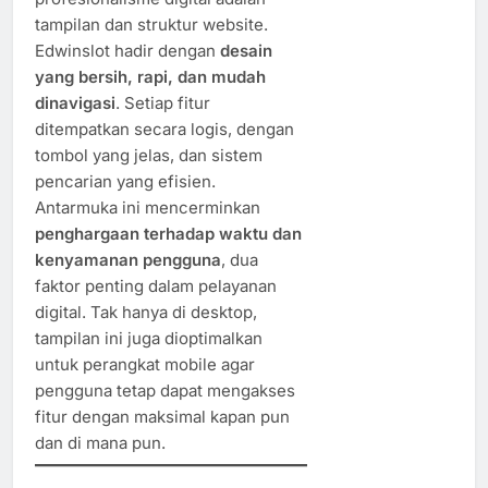
tampilan dan struktur website.
Edwinslot hadir dengan
desain
yang bersih, rapi, dan mudah
dinavigasi
. Setiap fitur
ditempatkan secara logis, dengan
tombol yang jelas, dan sistem
pencarian yang efisien.
Antarmuka ini mencerminkan
penghargaan terhadap waktu dan
kenyamanan pengguna
, dua
faktor penting dalam pelayanan
digital. Tak hanya di desktop,
tampilan ini juga dioptimalkan
untuk perangkat mobile agar
pengguna tetap dapat mengakses
fitur dengan maksimal kapan pun
dan di mana pun.