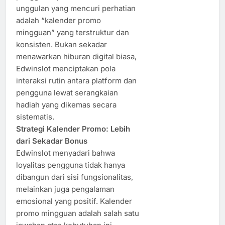
unggulan yang mencuri perhatian
adalah “kalender promo
mingguan” yang terstruktur dan
konsisten. Bukan sekadar
menawarkan hiburan digital biasa,
Edwinslot menciptakan pola
interaksi rutin antara platform dan
pengguna lewat serangkaian
hadiah yang dikemas secara
sistematis.
Strategi Kalender Promo: Lebih
dari Sekadar Bonus
Edwinslot menyadari bahwa
loyalitas pengguna tidak hanya
dibangun dari sisi fungsionalitas,
melainkan juga pengalaman
emosional yang positif. Kalender
promo mingguan adalah salah satu