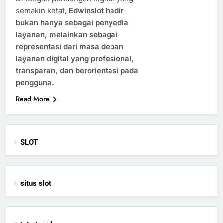
semakin ketat,
Edwinslot hadir
bukan hanya sebagai penyedia
layanan, melainkan sebagai
representasi dari masa depan
layanan digital yang profesional,
transparan, dan berorientasi pada
pengguna.
Read More
SLOT
situs slot