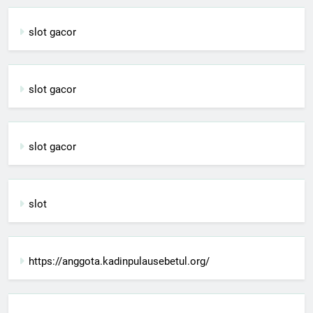
slot gacor
slot gacor
slot gacor
slot
https://anggota.kadinpulausebetul.org/