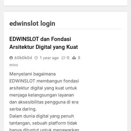
edwinslot login
EDWINSLOT dan Fondasi
Arsitektur Digital yang Kuat
60b0b0d
1 year ago
0
5
mins
Menyelami bagaimana
EDWINSLOT membangun fondasi
arsitektur digital yang kuat untuk
menjaga kelangsungan layanan
dan aksesibilitas pengguna di era
serba daring.
Dalam dunia digital yang penuh
tantangan, sebuah platform tidak
hanya dituntut untuk menawarkan