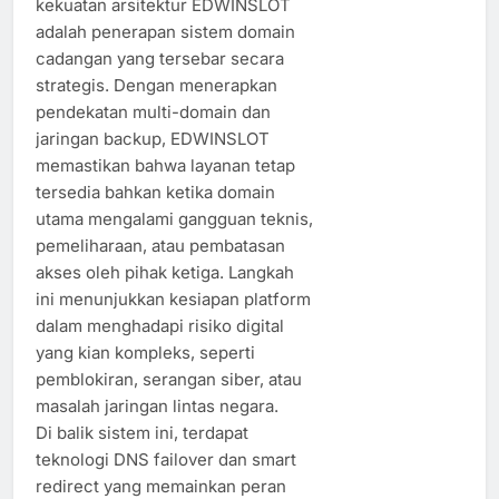
kekuatan arsitektur EDWINSLOT
adalah penerapan sistem domain
cadangan yang tersebar secara
strategis. Dengan menerapkan
pendekatan multi-domain dan
jaringan backup, EDWINSLOT
memastikan bahwa layanan tetap
tersedia bahkan ketika domain
utama mengalami gangguan teknis,
pemeliharaan, atau pembatasan
akses oleh pihak ketiga. Langkah
ini menunjukkan kesiapan platform
dalam menghadapi risiko digital
yang kian kompleks, seperti
pemblokiran, serangan siber, atau
masalah jaringan lintas negara.
Di balik sistem ini, terdapat
teknologi DNS failover dan smart
redirect yang memainkan peran