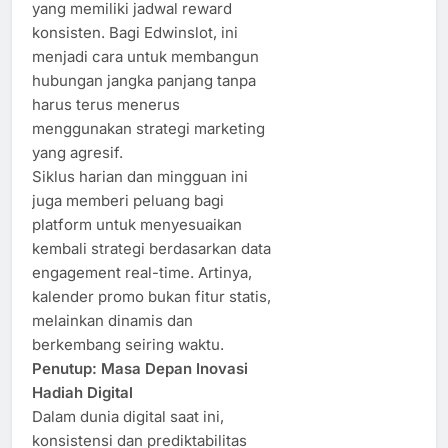
yang memiliki jadwal reward
konsisten. Bagi Edwinslot, ini
menjadi cara untuk membangun
hubungan jangka panjang tanpa
harus terus menerus
menggunakan strategi marketing
yang agresif.
Siklus harian dan mingguan ini
juga memberi peluang bagi
platform untuk menyesuaikan
kembali strategi berdasarkan data
engagement real-time. Artinya,
kalender promo bukan fitur statis,
melainkan dinamis dan
berkembang seiring waktu.
Penutup: Masa Depan Inovasi
Hadiah Digital
Dalam dunia digital saat ini,
konsistensi dan prediktabilitas