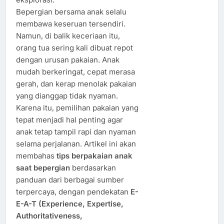
Bepergian bersama anak selalu
membawa keseruan tersendiri.
Namun, di balik keceriaan itu,
orang tua sering kali dibuat repot
dengan urusan pakaian. Anak
mudah berkeringat, cepat merasa
gerah, dan kerap menolak pakaian
yang dianggap tidak nyaman.
Karena itu, pemilihan pakaian yang
tepat menjadi hal penting agar
anak tetap tampil rapi dan nyaman
selama perjalanan. Artikel ini akan
membahas
tips berpakaian anak
saat bepergian
berdasarkan
panduan dari berbagai sumber
terpercaya, dengan pendekatan
E-
E-A-T (Experience, Expertise,
Authoritativeness,