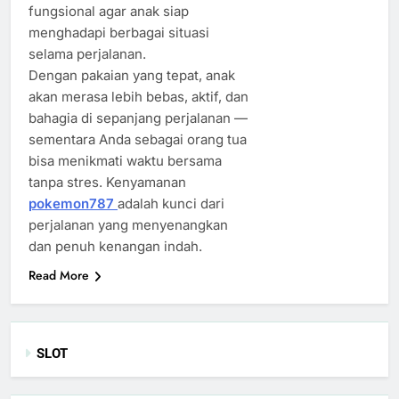
fungsional agar anak siap
menghadapi berbagai situasi
selama perjalanan.
Dengan pakaian yang tepat, anak
akan merasa lebih bebas, aktif, dan
bahagia di sepanjang perjalanan —
sementara Anda sebagai orang tua
bisa menikmati waktu bersama
tanpa stres. Kenyamanan
pokemon787
adalah kunci dari
perjalanan yang menyenangkan
dan penuh kenangan indah.
Read More
SLOT