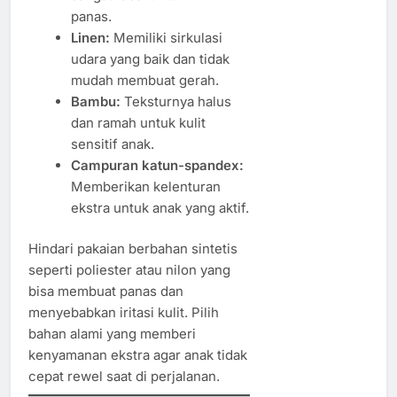
panas.
Linen:
Memiliki sirkulasi
udara yang baik dan tidak
mudah membuat gerah.
Bambu:
Teksturnya halus
dan ramah untuk kulit
sensitif anak.
Campuran katun-spandex:
Memberikan kelenturan
ekstra untuk anak yang aktif.
Hindari pakaian berbahan sintetis
seperti poliester atau nilon yang
bisa membuat panas dan
menyebabkan iritasi kulit. Pilih
bahan alami yang memberi
kenyamanan ekstra agar anak tidak
cepat rewel saat di perjalanan.