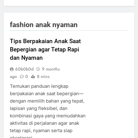
fashion anak nyaman
Tips Berpakaian Anak Saat
Bepergian agar Tetap Rapi
dan Nyaman
60b0b0d
9 months
ago
0
8 mins
Temukan panduan lengkap
berpakaian anak saat bepergian—
dengan memilih bahan yang tepat,
lapisan yang fleksibel, dan
kombinasi gaya yang memudahkan
aktivitas di perjalanan agar anak
tetap rapi, nyaman serta siap
eksplorasi.