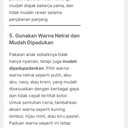
mudah diajak bekerja sama, dan
tidak mudah rewel selama
perjalanan panjang.
5. Gunakan Warna Netral dan
Mudah Dipadukan
Pakaian anak sebaiknya tidak
hanya nyaman, tetapi juga
mudah
dipadupadankan
. Pilih warna-
warna netral seperti putih, abu-
abu, navy, atau krem, yang mudah
disesuaikan dengan berbagai gaya
dan tidak cepat terlihat kotor.
Untuk sentuhan ceria, tambahkan
aksen warna seperti kuning
lembut, hijau mint, atau biru pastel.
Paduan warna seperti ini tetap