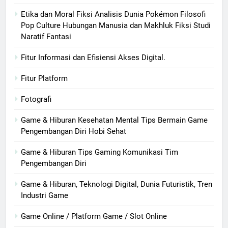
Etika dan Moral Fiksi Analisis Dunia Pokémon Filosofi
Pop Culture Hubungan Manusia dan Makhluk Fiksi Studi
Naratif Fantasi
Fitur Informasi dan Efisiensi Akses Digital.
Fitur Platform
Fotografi
Game & Hiburan Kesehatan Mental Tips Bermain Game
Pengembangan Diri Hobi Sehat
Game & Hiburan Tips Gaming Komunikasi Tim
Pengembangan Diri
Game & Hiburan, Teknologi Digital, Dunia Futuristik, Tren
Industri Game
Game Online / Platform Game / Slot Online