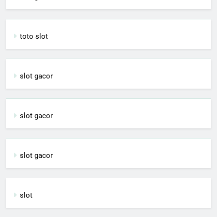
toto slot
slot gacor
slot gacor
slot gacor
slot