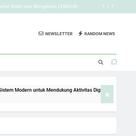
neksi Stabil saat Mengakses LEBAH4D
n untuk Mendukung Aktivitas Digital
n untuk Mendukung Aktivitas Digital
NEWSLETTER
RANDOM NEWS
ksi Stabil saat Mengakses EDWINSLOT
rasi Unik Untuk Rumah Anda.
neksi Stabil saat Mengakses LEBAH4D
n untuk Mendukung Aktivitas Digital
n untuk Mendukung Aktivitas Digital
 untuk Mendukung Aktivitas Digital
LEBAH4D dengan S
3 Weeks Ago