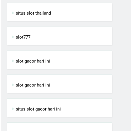
situs slot thailand
slot777
slot gacor hari ini
slot gacor hari ini
situs slot gacor hari ini