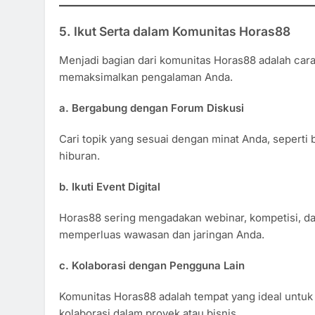
5.
Ikut Serta dalam Komunitas Horas88
Menjadi bagian dari komunitas Horas88 adalah cara
memaksimalkan pengalaman Anda.
a. Bergabung dengan Forum Diskusi
Cari topik yang sesuai dengan minat Anda, seperti b
hiburan.
b. Ikuti Event Digital
Horas88 sering mengadakan webinar, kompetisi, da
memperluas wawasan dan jaringan Anda.
c. Kolaborasi dengan Pengguna Lain
Komunitas Horas88 adalah tempat yang ideal untuk
kolaborasi dalam proyek atau bisnis.