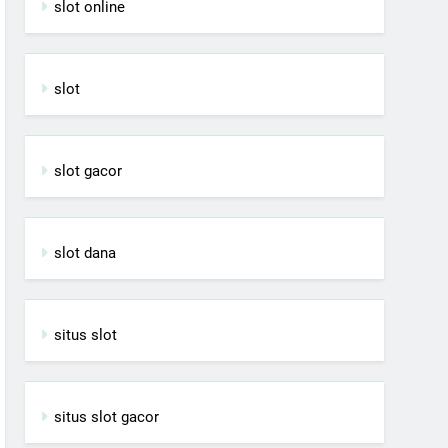
slot online
slot
slot gacor
slot dana
situs slot
situs slot gacor