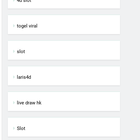
4d slot
togel viral
slot
laris4d
live draw hk
Slot