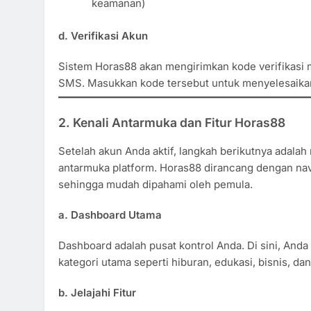
keamanan)
d. Verifikasi Akun
Sistem Horas88 akan mengirimkan kode verifikasi m
SMS. Masukkan kode tersebut untuk menyelesaikan
2.
Kenali Antarmuka dan Fitur Horas88
Setelah akun Anda aktif, langkah berikutnya adalah
antarmuka platform. Horas88 dirancang dengan na
sehingga mudah dipahami oleh pemula.
a. Dashboard Utama
Dashboard adalah pusat kontrol Anda. Di sini, Anda
kategori utama seperti hiburan, edukasi, bisnis, da
b. Jelajahi Fitur