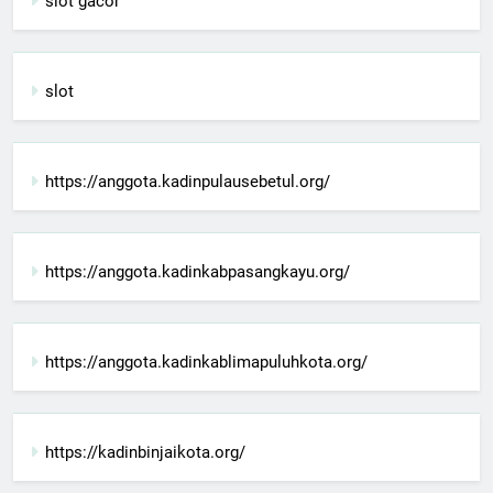
slot gacor
slot
https://anggota.kadinpulausebetul.org/
https://anggota.kadinkabpasangkayu.org/
https://anggota.kadinkablimapuluhkota.org/
https://kadinbinjaikota.org/