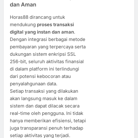
dan Aman
Horas88 dirancang untuk
mendukung
proses transaksi
digital yang instan dan aman
.
Dengan integrasi berbagai metode
pembayaran yang terpercaya serta
dukungan sistem enkripsi SSL
256-bit, seluruh aktivitas finansial
di dalam platform ini terlindungi
dari potensi kebocoran atau
penyalahgunaan data.
Setiap transaksi yang dilakukan
akan langsung masuk ke dalam
sistem dan dapat dilacak secara
real-time oleh pengguna. Ini tidak
hanya memberikan efisiensi, tetapi
juga transparansi penuh terhadap
setiap aktivitas yang terjadi.