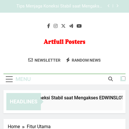
Skip
EDWINSLOT dengan Sistem Modern untuk
to
Mendukung Aktivitas Digital
content
LEBAH4D dengan Sistem Modern untuk
Mendukung Aktivitas Digital
Tips Menjaga Koneksi Stabil saat Mengakses
EDWINSLOT
Tips Menjaga Koneksi Stabil saat Mengakses
LEBAH4D
Artfull Posters
Hiasi Dinding Anda Dengan Poster Seni
EDWINSLOT dengan Sistem Modern untuk
NEWSLETTER
RANDOM NEWS
Mendukung Aktivitas Digital
Dari Artful Posters. Koleksi Dekorasi Unik
LEBAH4D dengan Sistem Modern untuk
Untuk Rumah Anda.
Mendukung Aktivitas Digital
MENU
ips Menjaga Koneksi Stabil saat Mengakses EDWINSLOT
HEADLINES
Weeks Ago
Home
Fitur Utama