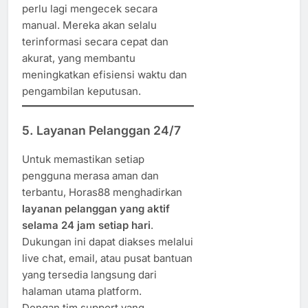
perlu lagi mengecek secara
manual. Mereka akan selalu
terinformasi secara cepat dan
akurat, yang membantu
meningkatkan efisiensi waktu dan
pengambilan keputusan.
5. Layanan Pelanggan 24/7
Untuk memastikan setiap
pengguna merasa aman dan
terbantu, Horas88 menghadirkan
layanan pelanggan yang aktif
selama 24 jam setiap hari
.
Dukungan ini dapat diakses melalui
live chat, email, atau pusat bantuan
yang tersedia langsung dari
halaman utama platform.
Dengan tim support yang