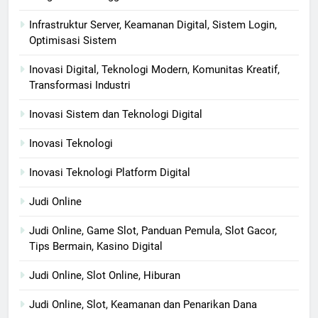
Infrastruktur Server, Keamanan Digital, Sistem Login,
Optimisasi Sistem
Inovasi Digital, Teknologi Modern, Komunitas Kreatif,
Transformasi Industri
Inovasi Sistem dan Teknologi Digital
Inovasi Teknologi
Inovasi Teknologi Platform Digital
Judi Online
Judi Online, Game Slot, Panduan Pemula, Slot Gacor,
Tips Bermain, Kasino Digital
Judi Online, Slot Online, Hiburan
Judi Online, Slot, Keamanan dan Penarikan Dana