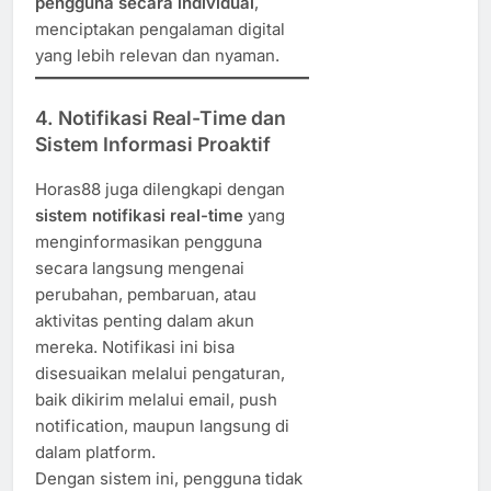
pengguna secara individual
,
menciptakan pengalaman digital
yang lebih relevan dan nyaman.
4. Notifikasi Real-Time dan
Sistem Informasi Proaktif
Horas88 juga dilengkapi dengan
sistem notifikasi real-time
yang
menginformasikan pengguna
secara langsung mengenai
perubahan, pembaruan, atau
aktivitas penting dalam akun
mereka. Notifikasi ini bisa
disesuaikan melalui pengaturan,
baik dikirim melalui email, push
notification, maupun langsung di
dalam platform.
Dengan sistem ini, pengguna tidak