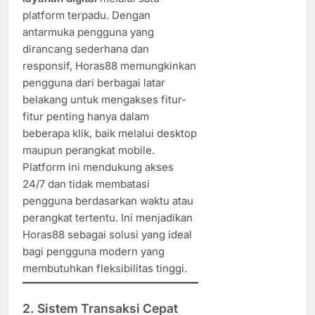
platform terpadu. Dengan
antarmuka pengguna yang
dirancang sederhana dan
responsif, Horas88 memungkinkan
pengguna dari berbagai latar
belakang untuk mengakses fitur-
fitur penting hanya dalam
beberapa klik, baik melalui desktop
maupun perangkat mobile.
Platform ini mendukung akses
24/7 dan tidak membatasi
pengguna berdasarkan waktu atau
perangkat tertentu. Ini menjadikan
Horas88 sebagai solusi yang ideal
bagi pengguna modern yang
membutuhkan fleksibilitas tinggi.
2. Sistem Transaksi Cepat