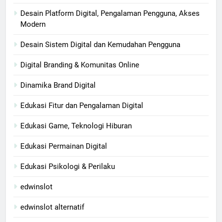
Desain Platform Digital, Pengalaman Pengguna, Akses
Modern
Desain Sistem Digital dan Kemudahan Pengguna
Digital Branding & Komunitas Online
Dinamika Brand Digital
Edukasi Fitur dan Pengalaman Digital
Edukasi Game, Teknologi Hiburan
Edukasi Permainan Digital
Edukasi Psikologi & Perilaku
edwinslot
edwinslot alternatif