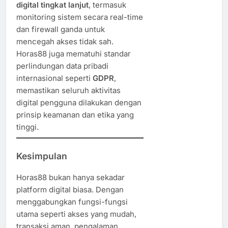
digital tingkat lanjut
, termasuk
monitoring sistem secara real-time
dan firewall ganda untuk
mencegah akses tidak sah.
Horas88 juga mematuhi standar
perlindungan data pribadi
internasional seperti
GDPR
,
memastikan seluruh aktivitas
digital pengguna dilakukan dengan
prinsip keamanan dan etika yang
tinggi.
Kesimpulan
Horas88 bukan hanya sekadar
platform digital biasa. Dengan
menggabungkan fungsi-fungsi
utama seperti akses yang mudah,
transaksi aman, pengalaman