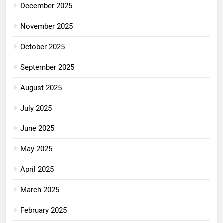
December 2025
November 2025
October 2025
September 2025
August 2025
July 2025
June 2025
May 2025
April 2025
March 2025
February 2025