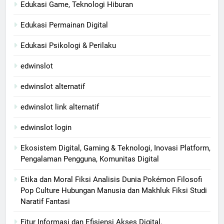
Edukasi Game, Teknologi Hiburan
Edukasi Permainan Digital
Edukasi Psikologi & Perilaku
edwinslot
edwinslot alternatif
edwinslot link alternatif
edwinslot login
Ekosistem Digital, Gaming & Teknologi, Inovasi Platform,
Pengalaman Pengguna, Komunitas Digital
Etika dan Moral Fiksi Analisis Dunia Pokémon Filosofi
Pop Culture Hubungan Manusia dan Makhluk Fiksi Studi
Naratif Fantasi
Fitur Informasi dan Efisiensi Akses Digital.