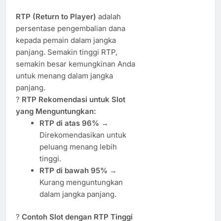
RTP (Return to Player)
adalah
persentase pengembalian dana
kepada pemain dalam jangka
panjang. Semakin tinggi RTP,
semakin besar kemungkinan Anda
untuk menang dalam jangka
panjang.
?
RTP Rekomendasi untuk Slot
yang Menguntungkan:
RTP di atas 96%
→
Direkomendasikan untuk
peluang menang lebih
tinggi.
RTP di bawah 95%
→
Kurang menguntungkan
dalam jangka panjang.
?
Contoh Slot dengan RTP Tinggi