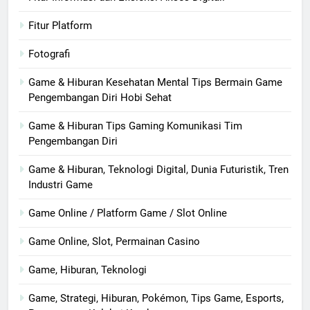
Fitur Platform
Fotografi
Game & Hiburan Kesehatan Mental Tips Bermain Game
Pengembangan Diri Hobi Sehat
Game & Hiburan Tips Gaming Komunikasi Tim
Pengembangan Diri
Game & Hiburan, Teknologi Digital, Dunia Futuristik, Tren
Industri Game
Game Online / Platform Game / Slot Online
Game Online, Slot, Permainan Casino
Game, Hiburan, Teknologi
Game, Strategi, Hiburan, Pokémon, Tips Game, Esports,