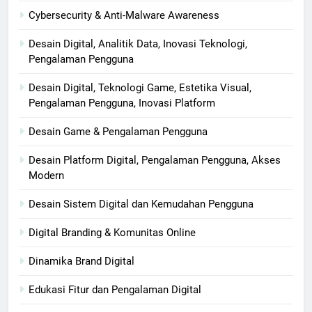
Cybersecurity & Anti-Malware Awareness
Desain Digital, Analitik Data, Inovasi Teknologi,
Pengalaman Pengguna
Desain Digital, Teknologi Game, Estetika Visual,
Pengalaman Pengguna, Inovasi Platform
Desain Game & Pengalaman Pengguna
Desain Platform Digital, Pengalaman Pengguna, Akses
Modern
Desain Sistem Digital dan Kemudahan Pengguna
Digital Branding & Komunitas Online
Dinamika Brand Digital
Edukasi Fitur dan Pengalaman Digital