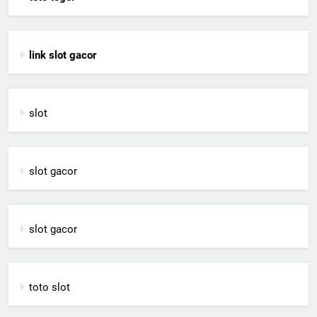
link slot gacor
slot
slot gacor
slot gacor
toto slot