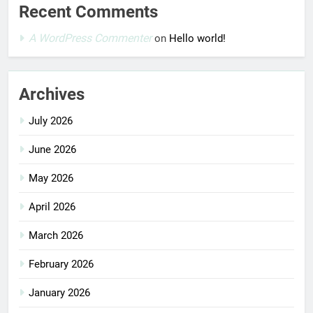
Recent Comments
A WordPress Commenter
on
Hello world!
Archives
July 2026
June 2026
May 2026
April 2026
March 2026
February 2026
January 2026