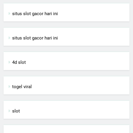
situs slot gacor hari ini
situs slot gacor hari ini
4d slot
togel viral
slot