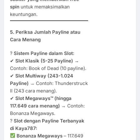
spin
untuk memaksimalkan
keuntungan.
5. Periksa Jumlah Payline atau
Cara Menang
?
Sistem Payline dalam Slot:
✔
Slot Klasik (5-25 Payline)
→
Contoh: Book of Dead (10 payline).
✔
Slot Multiway (243-1.024
Payline)
→ Contoh: Thunderstruck
II (243 cara menang).
✔
Slot Megaways™ (hingga
117.649 cara menang)
→ Contoh:
Bonanza Megaways.
?
Slot dengan Payline Terbanyak
di Kaya787:
Bonanza Megaways
– 117.649