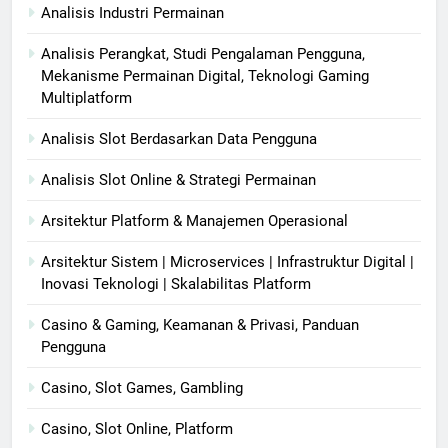
Analisis Industri Permainan
Analisis Perangkat, Studi Pengalaman Pengguna,
Mekanisme Permainan Digital, Teknologi Gaming
Multiplatform
Analisis Slot Berdasarkan Data Pengguna
Analisis Slot Online & Strategi Permainan
Arsitektur Platform & Manajemen Operasional
Arsitektur Sistem | Microservices | Infrastruktur Digital |
Inovasi Teknologi | Skalabilitas Platform
Casino & Gaming, Keamanan & Privasi, Panduan
Pengguna
Casino, Slot Games, Gambling
Casino, Slot Online, Platform