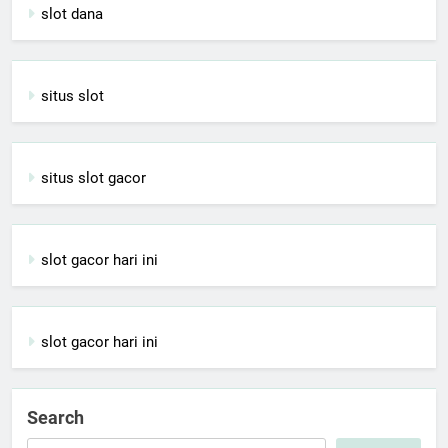
slot dana
situs slot
situs slot gacor
slot gacor hari ini
slot gacor hari ini
Search