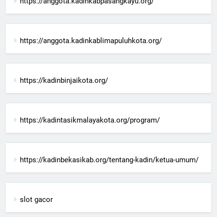
https://anggota.kadinkabpasangkayu.org/
https://anggota.kadinkablimapuluhkota.org/
https://kadinbinjaikota.org/
https://kadintasikmalayakota.org/program/
https://kadinbekasikab.org/tentang-kadin/ketua-umum/
slot gacor