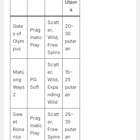
Utam
a
Scatt
Gate
20–
Prag
er,
s of
30
matic
Wild,
Olym
putar
Play
Free
pus
an
Spins
Scatt
Mahj
er,
15–
ong
PG
Wild,
25
Ways
Soft
Expa
putar
2
nding
an
Wild
Swe
Scatt
25–
Prag
et
er,
35
matic
Bona
Free
putar
Play
nza
Spins
an