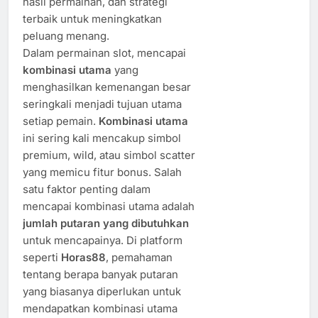
hasil permainan, dan strategi
terbaik untuk meningkatkan
peluang menang.
Dalam permainan slot, mencapai
kombinasi utama
yang
menghasilkan kemenangan besar
seringkali menjadi tujuan utama
setiap pemain.
Kombinasi utama
ini sering kali mencakup simbol
premium, wild, atau simbol scatter
yang memicu fitur bonus. Salah
satu faktor penting dalam
mencapai kombinasi utama adalah
jumlah putaran yang dibutuhkan
untuk mencapainya. Di platform
seperti
Horas88
, pemahaman
tentang berapa banyak putaran
yang biasanya diperlukan untuk
mendapatkan kombinasi utama