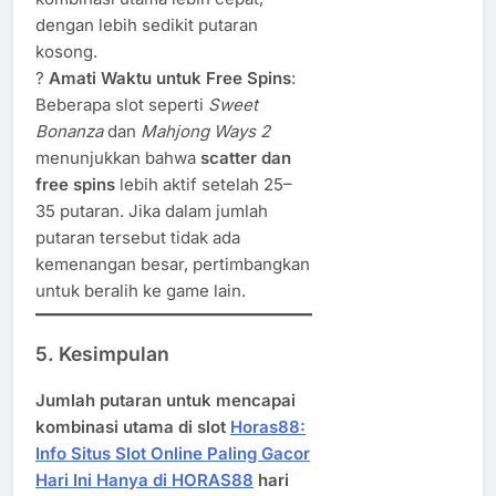
dengan lebih sedikit putaran
kosong.
?
Amati Waktu untuk Free Spins
:
Beberapa slot seperti
Sweet
Bonanza
dan
Mahjong Ways 2
menunjukkan bahwa
scatter dan
free spins
lebih aktif setelah 25–
35 putaran. Jika dalam jumlah
putaran tersebut tidak ada
kemenangan besar, pertimbangkan
untuk beralih ke game lain.
5. Kesimpulan
Jumlah putaran untuk mencapai
kombinasi utama di slot
Horas88:
Info Situs Slot Online Paling Gacor
Hari Ini Hanya di HORAS88
hari