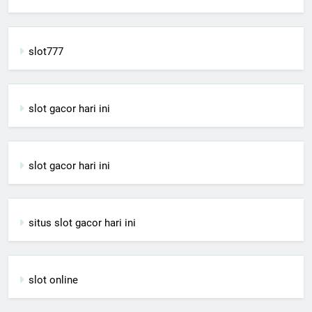
slot777
slot gacor hari ini
slot gacor hari ini
situs slot gacor hari ini
slot online