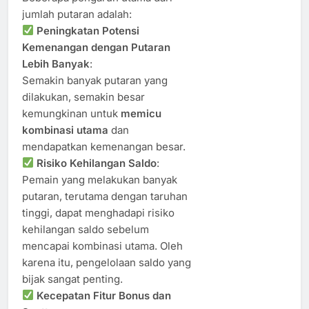
jumlah putaran adalah:
Peningkatan Potensi
Kemenangan dengan Putaran
Lebih Banyak
:
Semakin banyak putaran yang
dilakukan, semakin besar
kemungkinan untuk
memicu
kombinasi utama
dan
mendapatkan kemenangan besar.
Risiko Kehilangan Saldo
:
Pemain yang melakukan banyak
putaran, terutama dengan taruhan
tinggi, dapat menghadapi risiko
kehilangan saldo sebelum
mencapai kombinasi utama. Oleh
karena itu, pengelolaan saldo yang
bijak sangat penting.
Kecepatan Fitur Bonus dan