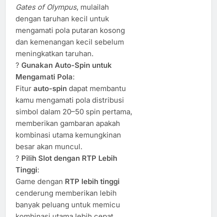
Gates of Olympus
, mulailah
dengan taruhan kecil untuk
mengamati pola putaran kosong
dan kemenangan kecil sebelum
meningkatkan taruhan.
?
Gunakan Auto-Spin untuk
Mengamati Pola
:
Fitur
auto-spin
dapat membantu
kamu mengamati pola distribusi
simbol dalam 20–50 spin pertama,
memberikan gambaran apakah
kombinasi utama kemungkinan
besar akan muncul.
?
Pilih Slot dengan RTP Lebih
Tinggi
:
Game dengan
RTP lebih tinggi
cenderung memberikan lebih
banyak peluang untuk memicu
kombinasi utama lebih cepat,