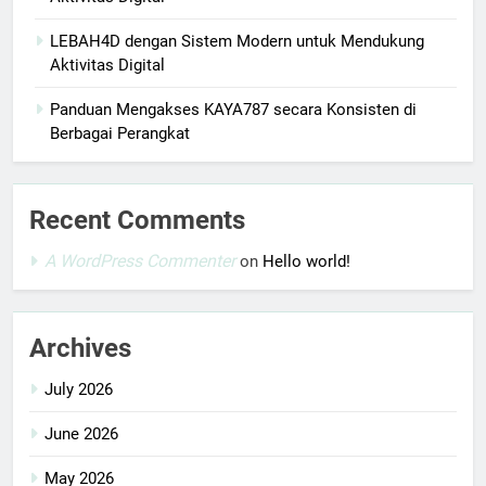
LEBAH4D dengan Sistem Modern untuk Mendukung
Aktivitas Digital
Panduan Mengakses KAYA787 secara Konsisten di
Berbagai Perangkat
Recent Comments
A WordPress Commenter
on
Hello world!
Archives
July 2026
June 2026
May 2026