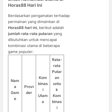
Horas88 Hari Ini
Berdasarkan pengamatan terhadap
permainan yang dimainkan di
Horas88 hari ini
, berikut adalah
jumlah rata-rata putaran
yang
dibutuhkan untuk mencapai
kombinasi utama di beberapa
game populer:
Rata-
rata
Putar
Kom
an
Nam
binas
untu
a
Provi
i
k
Gam
der
Utam
Kom
e
a
binas
i