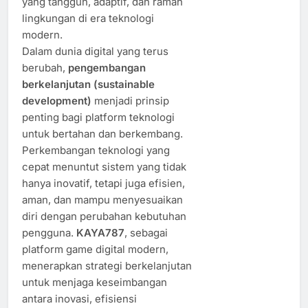
yang tangguh, adaptif, dan ramah
lingkungan di era teknologi
modern.
Dalam dunia digital yang terus
berubah,
pengembangan
berkelanjutan (sustainable
development)
menjadi prinsip
penting bagi platform teknologi
untuk bertahan dan berkembang.
Perkembangan teknologi yang
cepat menuntut sistem yang tidak
hanya inovatif, tetapi juga efisien,
aman, dan mampu menyesuaikan
diri dengan perubahan kebutuhan
pengguna.
KAYA787
, sebagai
platform game digital modern,
menerapkan strategi berkelanjutan
untuk menjaga keseimbangan
antara inovasi, efisiensi