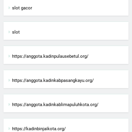
slot gacor
slot
https://anggota.kadinpulausebetul.org/
https://anggota.kadinkabpasangkayu.org/
https://anggota.kadinkablimapuluhkota.org/
https://kadinbinjaikota.org/