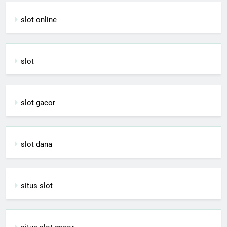
slot online
slot
slot gacor
slot dana
situs slot