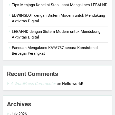
Tips Menjaga Koneksi Stabil saat Mengakses LEBAH4D
EDWINSLOT dengan Sistem Modern untuk Mendukung
Aktivitas Digital
LEBAH4D dengan Sistem Modern untuk Mendukung
Aktivitas Digital
Panduan Mengakses KAYA787 secara Konsisten di
Berbagai Perangkat
Recent Comments
A WordPress Commenter
on
Hello world!
Archives
July 2026