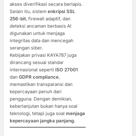
akses diverifikasi secara berlapis.
Selain itu, sistem
enkripsi SSL
256-bit
, firewall adaptif, dan
deteksi ancaman berbasis AI
digunakan untuk menjaga
integritas data dan mencegah
serangan siber.
Kebijakan privasi KAYA787 juga
dirancang sesuai standar
internasional seperti
ISO 27001
dan
GDPR compliance
,
memastikan transparansi dan
kepercayaan penuh dari
pengguna. Dengan demikian,
keberlanjutan bukan hanya soal
teknologi, tetapi juga soal
menjaga
kepercayaan jangka panjang.