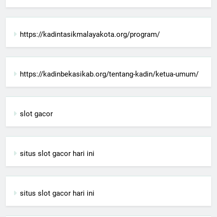
https://kadintasikmalayakota.org/program/
https://kadinbekasikab.org/tentang-kadin/ketua-umum/
slot gacor
situs slot gacor hari ini
situs slot gacor hari ini