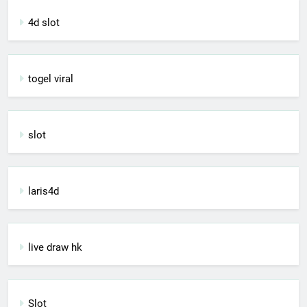
4d slot
togel viral
slot
laris4d
live draw hk
Slot