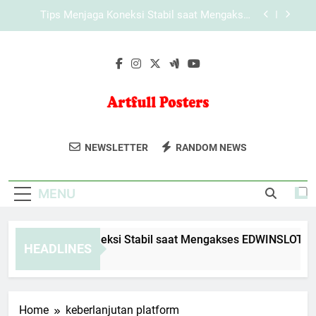
Skip
EDWINSLOT dengan Sistem Modern untuk
to
Mendukung Aktivitas Digital
content
LEBAH4D dengan Sistem Modern untuk
Mendukung Aktivitas Digital
Tips Menjaga Koneksi Stabil saat Mengakses
EDWINSLOT
Tips Menjaga Koneksi Stabil saat Mengakses
LEBAH4D
Artfull Posters
Hiasi Dinding Anda Dengan Poster Seni
EDWINSLOT dengan Sistem Modern untuk
NEWSLETTER
RANDOM NEWS
Mendukung Aktivitas Digital
Dari Artful Posters. Koleksi Dekorasi Unik
LEBAH4D dengan Sistem Modern untuk
Untuk Rumah Anda.
Mendukung Aktivitas Digital
MENU
ps Menjaga Koneksi Stabil saat Mengakses EDWINSLOT
HEADLINES
Weeks Ago
Home
keberlanjutan platform