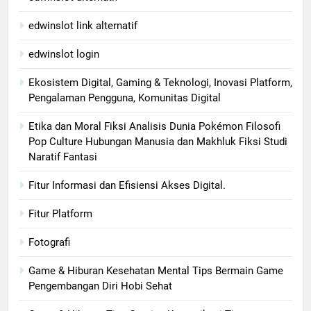
edwinslot link alternatif
edwinslot login
Ekosistem Digital, Gaming & Teknologi, Inovasi Platform,
Pengalaman Pengguna, Komunitas Digital
Etika dan Moral Fiksi Analisis Dunia Pokémon Filosofi
Pop Culture Hubungan Manusia dan Makhluk Fiksi Studi
Naratif Fantasi
Fitur Informasi dan Efisiensi Akses Digital.
Fitur Platform
Fotografi
Game & Hiburan Kesehatan Mental Tips Bermain Game
Pengembangan Diri Hobi Sehat