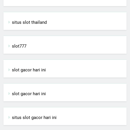
situs slot thailand
slot777
slot gacor hari ini
slot gacor hari ini
situs slot gacor hari ini