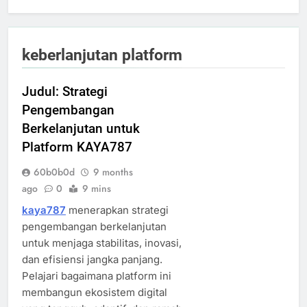
keberlanjutan platform
Judul: Strategi
Pengembangan
Berkelanjutan untuk
Platform KAYA787
60b0b0d
9 months
ago
0
9 mins
kaya787
menerapkan strategi
pengembangan berkelanjutan
untuk menjaga stabilitas, inovasi,
dan efisiensi jangka panjang.
Pelajari bagaimana platform ini
membangun ekosistem digital