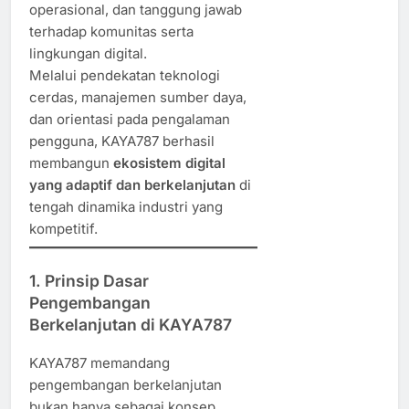
operasional, dan tanggung jawab
terhadap komunitas serta
lingkungan digital.
Melalui pendekatan teknologi
cerdas, manajemen sumber daya,
dan orientasi pada pengalaman
pengguna, KAYA787 berhasil
membangun
ekosistem digital
yang adaptif dan berkelanjutan
di
tengah dinamika industri yang
kompetitif.
1. Prinsip Dasar
Pengembangan
Berkelanjutan di KAYA787
KAYA787 memandang
pengembangan berkelanjutan
bukan hanya sebagai konsep