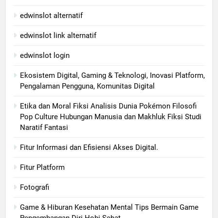
edwinslot alternatif
edwinslot link alternatif
edwinslot login
Ekosistem Digital, Gaming & Teknologi, Inovasi Platform,
Pengalaman Pengguna, Komunitas Digital
Etika dan Moral Fiksi Analisis Dunia Pokémon Filosofi
Pop Culture Hubungan Manusia dan Makhluk Fiksi Studi
Naratif Fantasi
Fitur Informasi dan Efisiensi Akses Digital.
Fitur Platform
Fotografi
Game & Hiburan Kesehatan Mental Tips Bermain Game