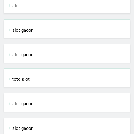
slot
slot gacor
slot gacor
toto slot
slot gacor
slot gacor