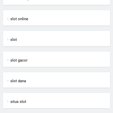
slot online
slot
slot gacor
slot dana
situs slot