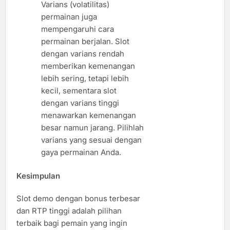
Varians (volatilitas)
permainan juga
mempengaruhi cara
permainan berjalan. Slot
dengan varians rendah
memberikan kemenangan
lebih sering, tetapi lebih
kecil, sementara slot
dengan varians tinggi
menawarkan kemenangan
besar namun jarang. Pilihlah
varians yang sesuai dengan
gaya permainan Anda.
Kesimpulan
Slot demo dengan bonus terbesar
dan RTP tinggi adalah pilihan
terbaik bagi pemain yang ingin