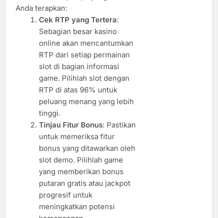
Anda terapkan:
Cek RTP yang Tertera
:
Sebagian besar kasino
online akan mencantumkan
RTP dari setiap permainan
slot di bagian informasi
game. Pilihlah slot dengan
RTP di atas 96% untuk
peluang menang yang lebih
tinggi.
Tinjau Fitur Bonus
: Pastikan
untuk memeriksa fitur
bonus yang ditawarkan oleh
slot demo. Pilihlah game
yang memberikan bonus
putaran gratis atau jackpot
progresif untuk
meningkatkan potensi