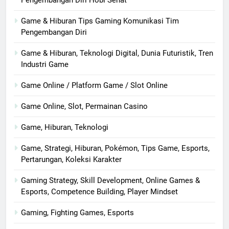
Pengembangan Diri Hobi Sehat
Game & Hiburan Tips Gaming Komunikasi Tim
Pengembangan Diri
Game & Hiburan, Teknologi Digital, Dunia Futuristik, Tren
Industri Game
Game Online / Platform Game / Slot Online
Game Online, Slot, Permainan Casino
Game, Hiburan, Teknologi
Game, Strategi, Hiburan, Pokémon, Tips Game, Esports,
Pertarungan, Koleksi Karakter
Gaming Strategy, Skill Development, Online Games &
Esports, Competence Building, Player Mindset
Gaming, Fighting Games, Esports