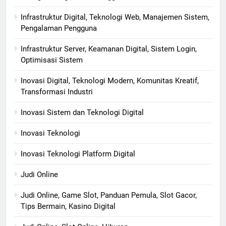
Infrastruktur Digital, Teknologi Web, Manajemen Sistem,
Pengalaman Pengguna
Infrastruktur Server, Keamanan Digital, Sistem Login,
Optimisasi Sistem
Inovasi Digital, Teknologi Modern, Komunitas Kreatif,
Transformasi Industri
Inovasi Sistem dan Teknologi Digital
Inovasi Teknologi
Inovasi Teknologi Platform Digital
Judi Online
Judi Online, Game Slot, Panduan Pemula, Slot Gacor,
Tips Bermain, Kasino Digital