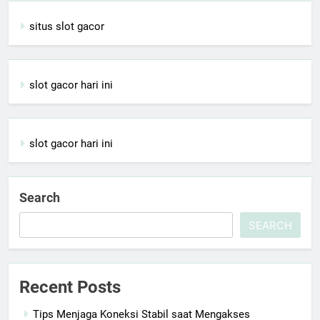
situs slot gacor
slot gacor hari ini
slot gacor hari ini
Search
SEARCH
Recent Posts
Tips Menjaga Koneksi Stabil saat Mengakses