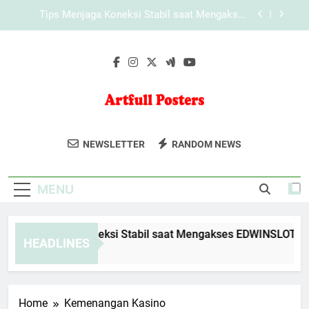
Skip
EDWINSLOT dengan Sistem Modern untuk
to
Mendukung Aktivitas Digital
content
LEBAH4D dengan Sistem Modern untuk
Mendukung Aktivitas Digital
Tips Menjaga Koneksi Stabil saat Mengakses
EDWINSLOT
Tips Menjaga Koneksi Stabil saat Mengakses
LEBAH4D
Artfull Posters
Hiasi Dinding Anda Dengan Poster Seni
EDWINSLOT dengan Sistem Modern untuk
NEWSLETTER
RANDOM NEWS
Mendukung Aktivitas Digital
Dari Artful Posters. Koleksi Dekorasi Unik
LEBAH4D dengan Sistem Modern untuk
Untuk Rumah Anda.
Mendukung Aktivitas Digital
MENU
ps Menjaga Koneksi Stabil saat Mengakses EDWINSLOT
HEADLINES
Weeks Ago
Home
Kemenangan Kasino