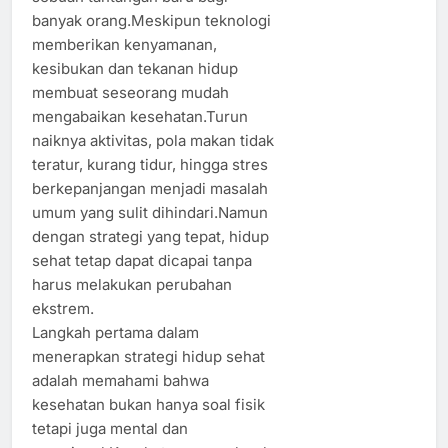
banyak orang.Meskipun teknologi
memberikan kenyamanan,
kesibukan dan tekanan hidup
membuat seseorang mudah
mengabaikan kesehatan.Turun
naiknya aktivitas, pola makan tidak
teratur, kurang tidur, hingga stres
berkepanjangan menjadi masalah
umum yang sulit dihindari.Namun
dengan strategi yang tepat, hidup
sehat tetap dapat dicapai tanpa
harus melakukan perubahan
ekstrem.
Langkah pertama dalam
menerapkan strategi hidup sehat
adalah memahami bahwa
kesehatan bukan hanya soal fisik
tetapi juga mental dan