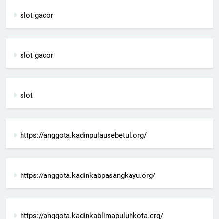
slot gacor
slot gacor
slot
https://anggota.kadinpulausebetul.org/
https://anggota.kadinkabpasangkayu.org/
https://anggota.kadinkablimapuluhkota.org/