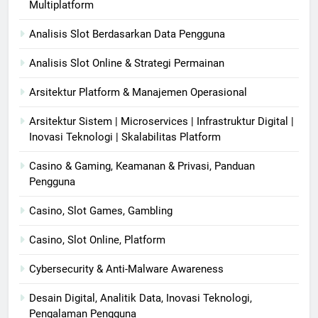
Multiplatform
Analisis Slot Berdasarkan Data Pengguna
Analisis Slot Online & Strategi Permainan
Arsitektur Platform & Manajemen Operasional
Arsitektur Sistem | Microservices | Infrastruktur Digital |
Inovasi Teknologi | Skalabilitas Platform
Casino & Gaming, Keamanan & Privasi, Panduan
Pengguna
Casino, Slot Games, Gambling
Casino, Slot Online, Platform
Cybersecurity & Anti-Malware Awareness
Desain Digital, Analitik Data, Inovasi Teknologi,
Pengalaman Pengguna