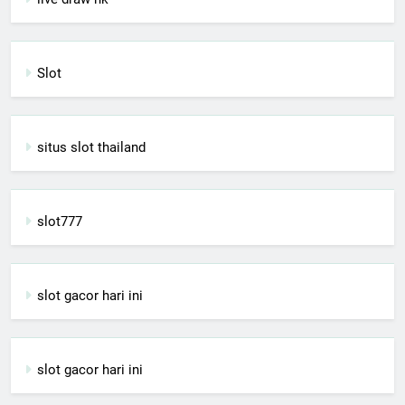
Slot
situs slot thailand
slot777
slot gacor hari ini
slot gacor hari ini