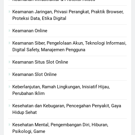
Keamanan Jaringan, Privasi Perangkat, Praktik Browser,
Proteksi Data, Etika Digital
Keamanan Online
Keamanan Siber, Pengelolaan Akun, Teknologi Informasi,
Digital Safety, Manajemen Pengguna
Keamanan Situs Slot Online
Keamanan Slot Online
Keberlanjutan, Ramah Lingkungan, Inisiatif Hijau,
Perubahan Iklim
Kesehatan dan Kebugaran, Pencegahan Penyakit, Gaya
Hidup Sehat
Kesehatan Mental, Pengembangan Diri, Hiburan,
Psikologi, Game