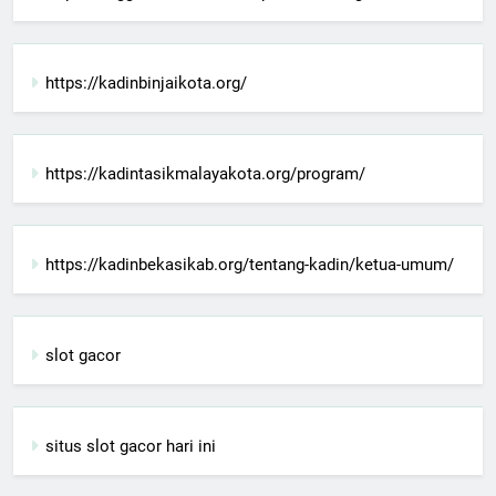
https://kadinbinjaikota.org/
https://kadintasikmalayakota.org/program/
https://kadinbekasikab.org/tentang-kadin/ketua-umum/
slot gacor
situs slot gacor hari ini