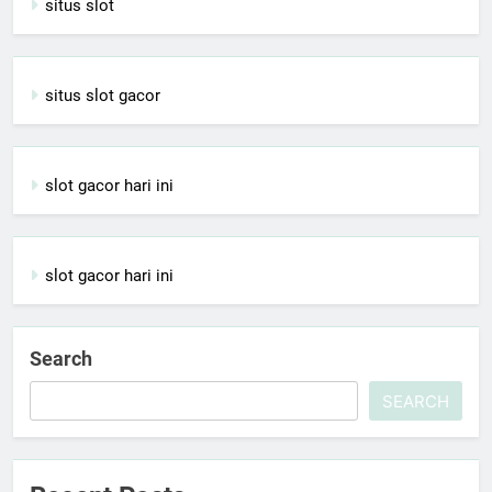
situs slot
situs slot gacor
slot gacor hari ini
slot gacor hari ini
Search
SEARCH