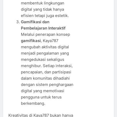
membentuk lingkungan
digital yang tidak hanya
efisien tetapi juga estetik.
Gamifikasi dan
Pembelajaran Interaktif
Melalui penerapan konsep
gamifikasi
, Kaya787
mengubah aktivitas digital
menjadi pengalaman yang
mengedukasi sekaligus
menghibur. Setiap interaksi,
pencapaian, dan partisipasi
dalam komunitas dihadiahi
dengan sistem penghargaan
digital yang memotivasi
pengguna untuk terus
berkembang.
Kreativitas di Kaya787 bukan hanya