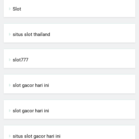
Slot
situs slot thailand
slot777
slot gacor hari ini
slot gacor hari ini
situs slot gacor hari ini