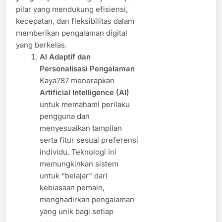
pilar yang mendukung efisiensi,
kecepatan, dan fleksibilitas dalam
memberikan pengalaman digital
yang berkelas.
AI Adaptif dan
Personalisasi Pengalaman
Kaya787 menerapkan
Artificial Intelligence (AI)
untuk memahami perilaku
pengguna dan
menyesuaikan tampilan
serta fitur sesuai preferensi
individu. Teknologi ini
memungkinkan sistem
untuk “belajar” dari
kebiasaan pemain,
menghadirkan pengalaman
yang unik bagi setiap