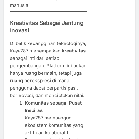
manusia.
Kreativitas Sebagai Jantung
Inovasi
Di balik kecanggihan teknologinya,
Kaya787 menempatkan
kreativitas
sebagai inti dari setiap
pengembangan. Platform ini bukan
hanya ruang bermain, tetapi juga
ruang berekspresi
di mana
pengguna dapat berpartisipasi,
berinovasi, dan menciptakan nilai.
Komunitas sebagai Pusat
Inspirasi
Kaya787 membangun
ekosistem komunitas yang
aktif dan kolaboratif.