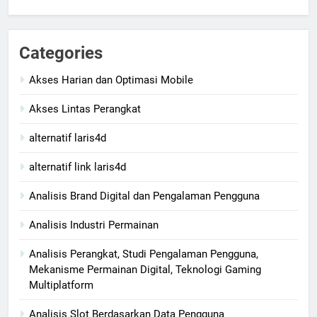
Categories
Akses Harian dan Optimasi Mobile
Akses Lintas Perangkat
alternatif laris4d
alternatif link laris4d
Analisis Brand Digital dan Pengalaman Pengguna
Analisis Industri Permainan
Analisis Perangkat, Studi Pengalaman Pengguna,
Mekanisme Permainan Digital, Teknologi Gaming
Multiplatform
Analisis Slot Berdasarkan Data Pengguna