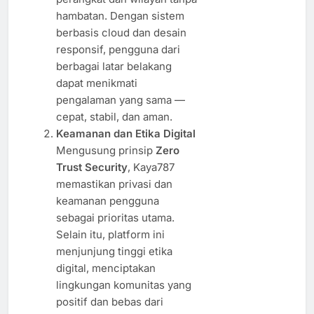
hambatan. Dengan sistem
berbasis cloud dan desain
responsif, pengguna dari
berbagai latar belakang
dapat menikmati
pengalaman yang sama —
cepat, stabil, dan aman.
Keamanan dan Etika Digital
Mengusung prinsip
Zero
Trust Security
, Kaya787
memastikan privasi dan
keamanan pengguna
sebagai prioritas utama.
Selain itu, platform ini
menjunjung tinggi etika
digital, menciptakan
lingkungan komunitas yang
positif dan bebas dari