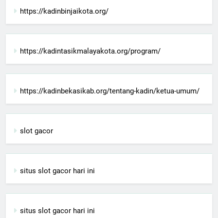
https://kadinbinjaikota.org/
https://kadintasikmalayakota.org/program/
https://kadinbekasikab.org/tentang-kadin/ketua-umum/
slot gacor
situs slot gacor hari ini
situs slot gacor hari ini