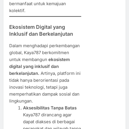
bermanfaat untuk kemajuan
kolektif.
Ekosistem Digital yang
Inklusif dan Berkelanjutan
Dalam menghadapi perkembangan
global, Kaya787 berkomitmen
untuk membangun
ekosistem
digital yang inklusif dan
berkelanjutan.
Artinya, platform ini
tidak hanya berorientasi pada
inovasi teknologi, tetapi juga
memperhatikan dampak sosial dan
lingkungan.
Aksesibilitas Tanpa Batas
Kaya787 dirancang agar
dapat diakses di berbagai
perangkat dan wilayah tanpa