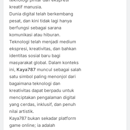
kreatif manusia.
Dunia digital telah berkembang
pesat, dan kini tidak lagi hanya
berfungsi sebagai sarana
komunikasi atau hiburan.
Teknologi telah menjadi medium
ekspresi, kreativitas, dan bahkan
identitas sosial baru bagi
masyarakat global. Dalam konteks
ini,
Kaya787
muncul sebagai salah
satu simbol paling menonjol dari
bagaimana teknologi dan
kreativitas dapat berpadu untuk
menciptakan pengalaman digital
yang cerdas, inklusif, dan penuh
nilai artistik.
Kaya787 bukan sekadar platform
game online; ia adalah