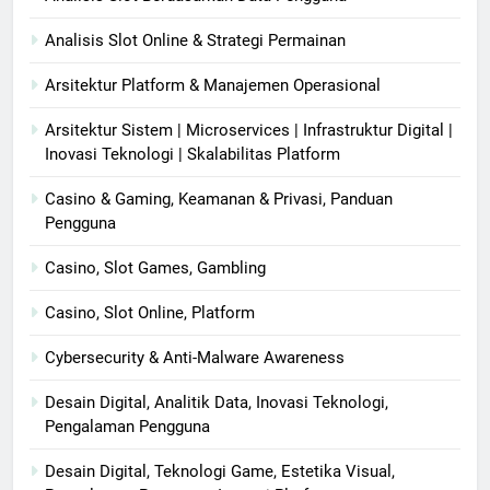
Analisis Slot Online & Strategi Permainan
Arsitektur Platform & Manajemen Operasional
Arsitektur Sistem | Microservices | Infrastruktur Digital |
Inovasi Teknologi | Skalabilitas Platform
Casino & Gaming, Keamanan & Privasi, Panduan
Pengguna
Casino, Slot Games, Gambling
Casino, Slot Online, Platform
Cybersecurity & Anti-Malware Awareness
Desain Digital, Analitik Data, Inovasi Teknologi,
Pengalaman Pengguna
Desain Digital, Teknologi Game, Estetika Visual,