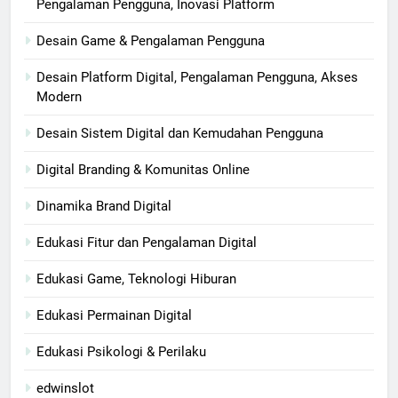
Pengalaman Pengguna, Inovasi Platform
Desain Game & Pengalaman Pengguna
Desain Platform Digital, Pengalaman Pengguna, Akses
Modern
Desain Sistem Digital dan Kemudahan Pengguna
Digital Branding & Komunitas Online
Dinamika Brand Digital
Edukasi Fitur dan Pengalaman Digital
Edukasi Game, Teknologi Hiburan
Edukasi Permainan Digital
Edukasi Psikologi & Perilaku
edwinslot