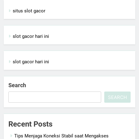
situs slot gacor
slot gacor hari ini
slot gacor hari ini
Search
SEARCH
Recent Posts
Tips Menjaga Koneksi Stabil saat Mengakses