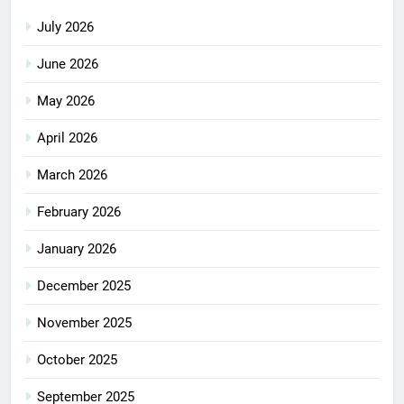
July 2026
June 2026
May 2026
April 2026
March 2026
February 2026
January 2026
December 2025
November 2025
October 2025
September 2025