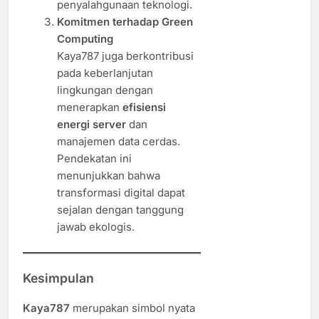
penyalahgunaan teknologi.
Komitmen terhadap Green
Computing
Kaya787 juga berkontribusi
pada keberlanjutan
lingkungan dengan
menerapkan
efisiensi
energi server
dan
manajemen data cerdas.
Pendekatan ini
menunjukkan bahwa
transformasi digital dapat
sejalan dengan tanggung
jawab ekologis.
Kesimpulan
Kaya787
merupakan simbol nyata