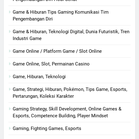
Game & Hiburan Tips Gaming Komunikasi Tim
Pengembangan Diri
Game & Hiburan, Teknologi Digital, Dunia Futuristik, Tren
Industri Game
Game Online / Platform Game / Slot Online
Game Online, Slot, Permainan Casino
Game, Hiburan, Teknologi
Game, Strategi, Hiburan, Pokémon, Tips Game, Esports,
Pertarungan, Koleksi Karakter
Gaming Strategy, Skill Development, Online Games &
Esports, Competence Building, Player Mindset
Gaming, Fighting Games, Esports