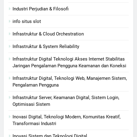
Industri Perjudian & Filosofi
info situs slot
Infrastruktur & Cloud Orchestration
Infrastruktur & System Reliability
Infrastruktur Digital Teknologi Akses Internet Stabilitas
Jaringan Pengalaman Pengguna Keamanan dan Koneksi
Infrastruktur Digital, Teknologi Web, Manajemen Sistem,
Pengalaman Pengguna
Infrastruktur Server, Keamanan Digital, Sistem Login,
Optimisasi Sistem
Inovasi Digital, Teknologi Modern, Komunitas Kreatif,
Transformasi Industri
Inovasi Sistem dan Teknologi Digital