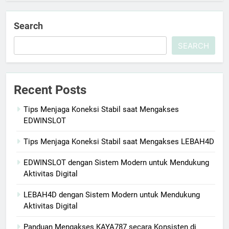
Search
SEARCH
Recent Posts
Tips Menjaga Koneksi Stabil saat Mengakses
EDWINSLOT
Tips Menjaga Koneksi Stabil saat Mengakses LEBAH4D
EDWINSLOT dengan Sistem Modern untuk Mendukung
Aktivitas Digital
LEBAH4D dengan Sistem Modern untuk Mendukung
Aktivitas Digital
Panduan Mengakses KAYA787 secara Konsisten di