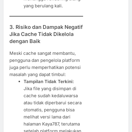
yang berulang kali.
3. Risiko dan Dampak Negatif
Jika Cache Tidak Dikelola
dengan Baik
Meski cache sangat membantu,
pengguna dan pengelola platform
juga perlu memperhatikan potensi
masalah yang dapat timbul:
Tampilan Tidak Terkini:
Jika file yang disimpan di
cache sudah kedaluwarsa
atau tidak diperbarui secara
otomatis, pengguna bisa
melihat versi lama dari
halaman Kaya787, terutama
setelah platform melakukan