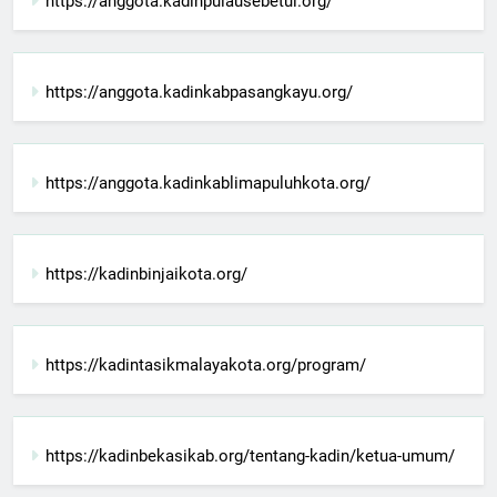
https://anggota.kadinpulausebetul.org/
https://anggota.kadinkabpasangkayu.org/
https://anggota.kadinkablimapuluhkota.org/
https://kadinbinjaikota.org/
https://kadintasikmalayakota.org/program/
https://kadinbekasikab.org/tentang-kadin/ketua-umum/