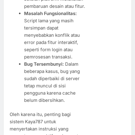
pembaruan desain atau fitur.
Masalah Fungsionalitas:
Script lama yang masih
tersimpan dapat
menyebabkan konflik atau
error pada fitur interaktif,
seperti form login atau
pemrosesan transaksi.
Bug Tersembunyi:
Dalam
beberapa kasus, bug yang
sudah diperbaiki di server
tetap muncul di sisi
pengguna karena cache
belum dibersihkan.
Oleh karena itu, penting bagi
sistem Kaya787 untuk
menyertakan instruksi yang