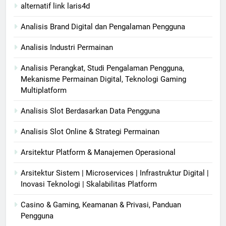
alternatif link laris4d
Analisis Brand Digital dan Pengalaman Pengguna
Analisis Industri Permainan
Analisis Perangkat, Studi Pengalaman Pengguna,
Mekanisme Permainan Digital, Teknologi Gaming
Multiplatform
Analisis Slot Berdasarkan Data Pengguna
Analisis Slot Online & Strategi Permainan
Arsitektur Platform & Manajemen Operasional
Arsitektur Sistem | Microservices | Infrastruktur Digital |
Inovasi Teknologi | Skalabilitas Platform
Casino & Gaming, Keamanan & Privasi, Panduan
Pengguna