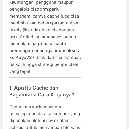
keuntungan, pengguna maupun
pengelola platform perlu
memahami bahwa cache juga bisa
menimbulkan beberapa tantangan
teknis jika tidak dikelola dengan
baik. Artikel ini membahas secara
mendalam bagaimana
cache
memengaruhi pengalaman akses
ke Kaya787
, baik dari sisi manfaat,
risiko, hingga strategi pengelolaan
yang tepat.
1. Apa Itu Cache dan
Bagaimana Cara Kerjanya?
Cache merupakan sistem
penyimpanan data sementara yang
digunakan oleh browser atau
aplikasi untuk menyimpan file yang