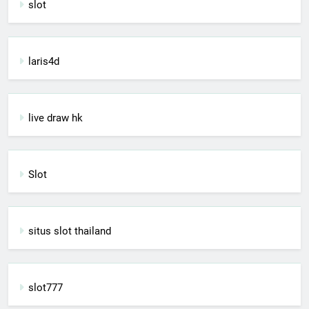
slot
laris4d
live draw hk
Slot
situs slot thailand
slot777