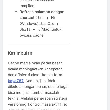
tampilan
Refresh halaman dengan
shortcut
Ctrl + F5
(Windows) atau
Cmd +
(Mac) untuk
Shift + R
bypass cache
Kesimpulan
Cache memainkan peran besar
dalam meningkatkan kecepatan
dan efisiensi akses ke platform
kaya787
. Namun, jika tidak
dikelola dengan benar, cache juga
bisa menjadi sumber masalah
teknis. Melalui penerapan strategi
versioning, kontrol masa aktif file,