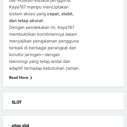
dan edukasi kepada pengguna,
Kaya787 mampu menciptakan
sistem akses yang
cepat, stabil,
dan tetap akurat
.
Dengan pendekatan ini, Kaya787
membuktikan komitmennya dalam
menyajikan pengalaman pengguna
terbaik di berbagai perangkat dan
kondisi jaringan—dengan
teknologi yang tetap andal dan
adaptif terhadap kebutuhan zaman.
Read More
SLOT
situs slot