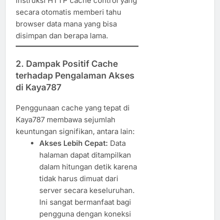
instruksi HTTP cache control yang
secara otomatis memberi tahu
browser data mana yang bisa
disimpan dan berapa lama.
2. Dampak Positif Cache
terhadap Pengalaman Akses
di Kaya787
Penggunaan cache yang tepat di
Kaya787 membawa sejumlah
keuntungan signifikan, antara lain:
Akses Lebih Cepat:
Data
halaman dapat ditampilkan
dalam hitungan detik karena
tidak harus dimuat dari
server secara keseluruhan.
Ini sangat bermanfaat bagi
pengguna dengan koneksi