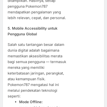
ditampilkan. Hasilnya, setiap
pengguna Pokemon787
mendapatkan pengalaman yang
lebih relevan, cepat, dan personal.
5. Mobile Accessibility untuk
Pengguna Global
Salah satu tantangan besar dalam
dunia digital adalah bagaimana
memastikan aksesibilitas merata
bagi semua pengguna — termasuk
mereka yang memiliki
keterbatasan jaringan, perangkat,
atau kemampuan fisik.
Pokemon787 mengatasi hal ini
melalui pendekatan teknologi
seperti:
Mode Offline: