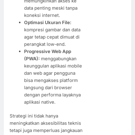
memungkinkan akses ke
data penting meski tanpa
koneksi internet.
Optimasi Ukuran File:
kompresi gambar dan data
agar tetap cepat dimuat di
perangkat low-end.
Progressive Web App
(PWA):
menggabungkan
keunggulan aplikasi mobile
dan web agar pengguna
bisa mengakses platform
langsung dari browser
dengan performa layaknya
aplikasi native.
Strategi ini tidak hanya
meningkatkan aksesibilitas teknis
tetapi juga memperluas jangkauan