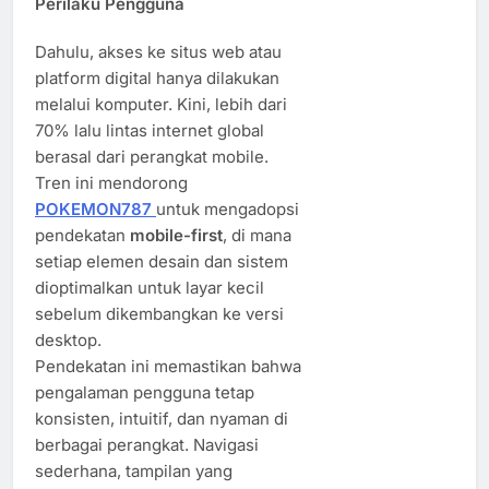
Perilaku Pengguna
Dahulu, akses ke situs web atau
platform digital hanya dilakukan
melalui komputer. Kini, lebih dari
70% lalu lintas internet global
berasal dari perangkat mobile.
Tren ini mendorong
POKEMON787
untuk mengadopsi
pendekatan
mobile-first
, di mana
setiap elemen desain dan sistem
dioptimalkan untuk layar kecil
sebelum dikembangkan ke versi
desktop.
Pendekatan ini memastikan bahwa
pengalaman pengguna tetap
konsisten, intuitif, dan nyaman di
berbagai perangkat. Navigasi
sederhana, tampilan yang