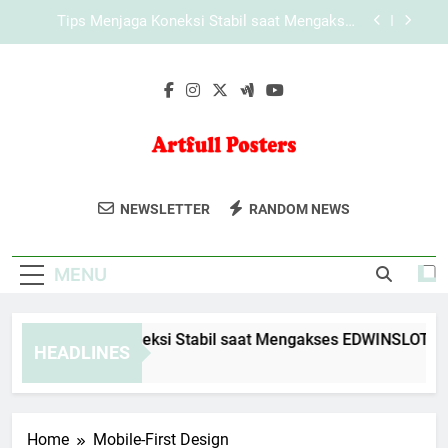
Skip
EDWINSLOT dengan Sistem Modern untuk
to
Mendukung Aktivitas Digital
content
LEBAH4D dengan Sistem Modern untuk
Mendukung Aktivitas Digital
Tips Menjaga Koneksi Stabil saat Mengakses
EDWINSLOT
Tips Menjaga Koneksi Stabil saat Mengakses
LEBAH4D
Artfull Posters
Hiasi Dinding Anda Dengan Poster Seni
EDWINSLOT dengan Sistem Modern untuk
NEWSLETTER
RANDOM NEWS
Mendukung Aktivitas Digital
Dari Artful Posters. Koleksi Dekorasi Unik
LEBAH4D dengan Sistem Modern untuk
Untuk Rumah Anda.
Mendukung Aktivitas Digital
MENU
ips Menjaga Koneksi Stabil saat Mengakses EDWINSLOT
HEADLINES
Weeks Ago
Home
Mobile-First Design