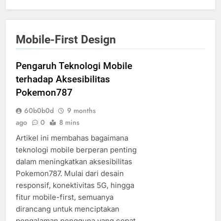
Mobile-First Design
Pengaruh Teknologi Mobile
terhadap Aksesibilitas
Pokemon787
60b0b0d
9 months
ago
0
8 mins
Artikel ini membahas bagaimana
teknologi mobile berperan penting
dalam meningkatkan aksesibilitas
Pokemon787. Mulai dari desain
responsif, konektivitas 5G, hingga
fitur mobile-first, semuanya
dirancang untuk menciptakan
pengalaman pengguna yang cepat,