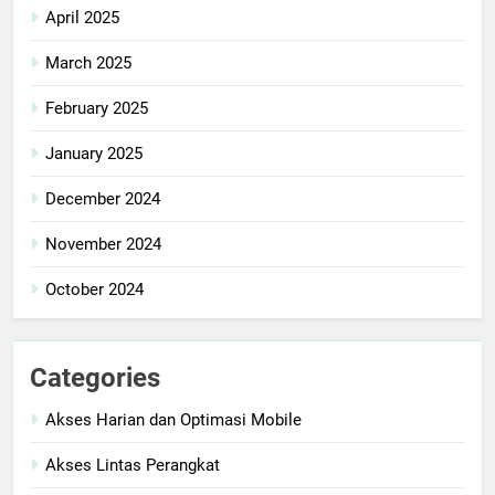
April 2025
March 2025
February 2025
January 2025
December 2024
November 2024
October 2024
Categories
Akses Harian dan Optimasi Mobile
Akses Lintas Perangkat