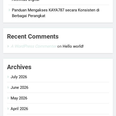
Panduan Mengakses KAYA787 secara Konsisten di
Berbagai Perangkat
Recent Comments
A WordPress Commenter
on
Hello world!
Archives
July 2026
June 2026
May 2026
April 2026