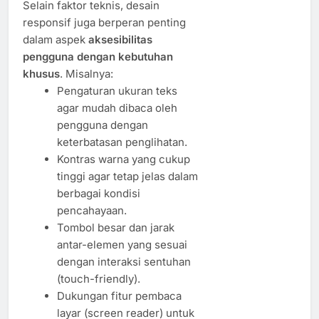
Selain faktor teknis, desain
responsif juga berperan penting
dalam aspek
aksesibilitas
pengguna dengan kebutuhan
khusus
. Misalnya:
Pengaturan ukuran teks
agar mudah dibaca oleh
pengguna dengan
keterbatasan penglihatan.
Kontras warna yang cukup
tinggi agar tetap jelas dalam
berbagai kondisi
pencahayaan.
Tombol besar dan jarak
antar-elemen yang sesuai
dengan interaksi sentuhan
(touch-friendly).
Dukungan fitur pembaca
layar (screen reader) untuk