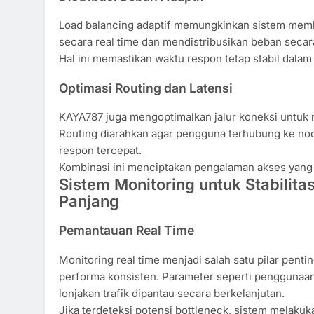
Load balancing adaptif memungkinkan sistem memba
secara real time dan mendistribusikan beban secar
Hal ini memastikan waktu respon tetap stabil dalam 
Optimasi Routing dan Latensi
KAYA787 juga mengoptimalkan jalur koneksi untuk 
Routing diarahkan agar pengguna terhubung ke no
respon tercepat.
Kombinasi ini menciptakan pengalaman akses yang 
Sistem Monitoring untuk Stabilita
Panjang
Pemantauan Real Time
Monitoring real time menjadi salah satu pilar pent
performa konsisten. Parameter seperti penggunaa
lonjakan trafik dipantau secara berkelanjutan.
Jika terdeteksi potensi bottleneck, sistem melaku