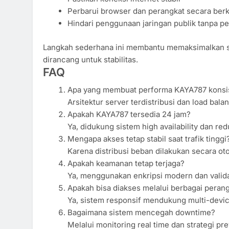
Perbarui browser dan perangkat secara berk
Hindari penggunaan jaringan publik tanpa p
Langkah sederhana ini membantu memaksimalkan s
dirancang untuk stabilitas.
FAQ
Apa yang membuat performa KAYA787 konsi
Arsitektur server terdistribusi dan load balan
Apakah KAYA787 tersedia 24 jam?
Ya, didukung sistem high availability dan re
Mengapa akses tetap stabil saat trafik tinggi
Karena distribusi beban dilakukan secara ot
Apakah keamanan tetap terjaga?
Ya, menggunakan enkripsi modern dan valida
Apakah bisa diakses melalui berbagai peran
Ya, sistem responsif mendukung multi-devic
Bagaimana sistem mencegah downtime?
Melalui monitoring real time dan strategi pre