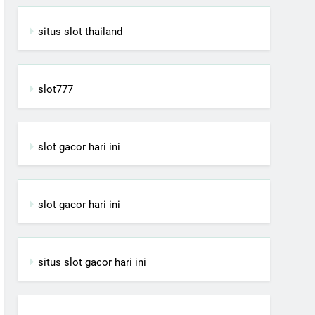
situs slot thailand
slot777
slot gacor hari ini
slot gacor hari ini
situs slot gacor hari ini