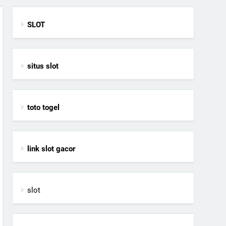
SLOT
situs slot
toto togel
link slot gacor
slot