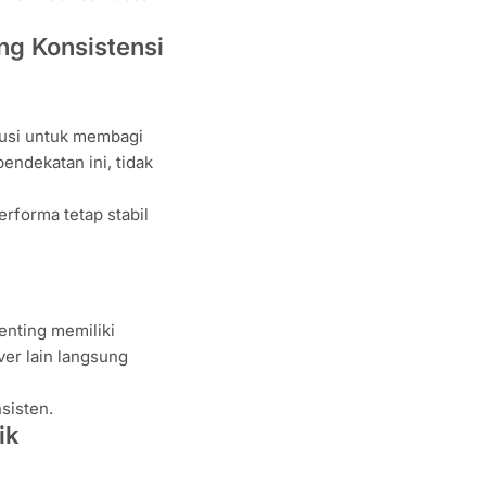
ng Konsistensi
busi untuk membagi
ndekatan ini, tidak
rforma tetap stabil
nting memiliki
ver lain langsung
sisten.
ik