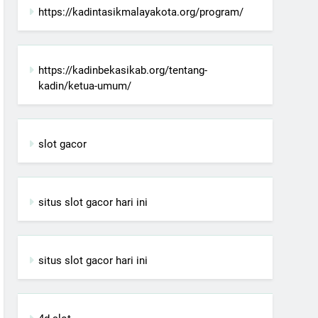
https://kadintasikmalayakota.org/program/
https://kadinbekasikab.org/tentang-
kadin/ketua-umum/
slot gacor
situs slot gacor hari ini
situs slot gacor hari ini