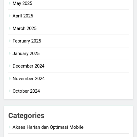
May 2025
April 2025
March 2025
February 2025
January 2025
December 2024
November 2024
October 2024
Categories
Akses Harian dan Optimasi Mobile