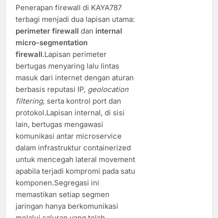
Penerapan firewall di KAYA787
terbagi menjadi dua lapisan utama:
perimeter firewall
dan
internal
micro-segmentation
firewall
.Lapisan perimeter
bertugas menyaring lalu lintas
masuk dari internet dengan aturan
berbasis reputasi IP,
geolocation
filtering
, serta kontrol port dan
protokol.Lapisan internal, di sisi
lain, bertugas mengawasi
komunikasi antar microservice
dalam infrastruktur containerized
untuk mencegah lateral movement
apabila terjadi kompromi pada satu
komponen.Segregasi ini
memastikan setiap segmen
jaringan hanya berkomunikasi
melalui saluran yang telah