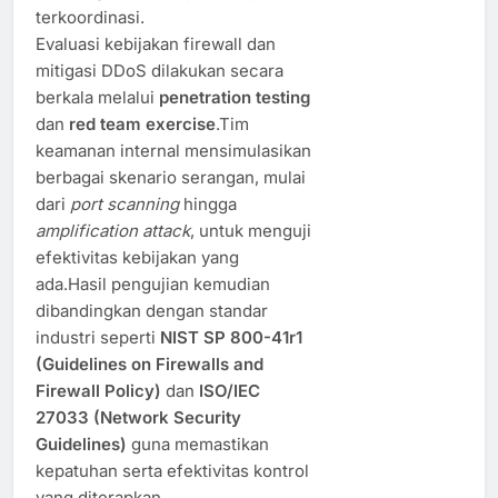
terkoordinasi.
Evaluasi kebijakan firewall dan
mitigasi DDoS dilakukan secara
berkala melalui
penetration testing
dan
red team exercise
.Tim
keamanan internal mensimulasikan
berbagai skenario serangan, mulai
dari
port scanning
hingga
amplification attack
, untuk menguji
efektivitas kebijakan yang
ada.Hasil pengujian kemudian
dibandingkan dengan standar
industri seperti
NIST SP 800-41r1
(Guidelines on Firewalls and
Firewall Policy)
dan
ISO/IEC
27033 (Network Security
Guidelines)
guna memastikan
kepatuhan serta efektivitas kontrol
yang diterapkan.