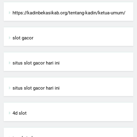
https://kadinbekasikab.org/tentang-kadin/ketua-umum/
slot gacor
situs slot gacor hari ini
situs slot gacor hari ini
4d slot