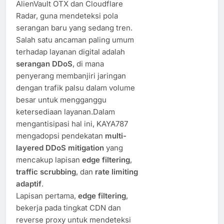
AlienVault OTX dan Cloudflare
Radar, guna mendeteksi pola
serangan baru yang sedang tren.
Salah satu ancaman paling umum
terhadap layanan digital adalah
serangan DDoS
, di mana
penyerang membanjiri jaringan
dengan trafik palsu dalam volume
besar untuk mengganggu
ketersediaan layanan.Dalam
mengantisipasi hal ini, KAYA787
mengadopsi pendekatan
multi-
layered DDoS mitigation
yang
mencakup lapisan
edge filtering
,
traffic scrubbing
, dan
rate limiting
adaptif
.
Lapisan pertama,
edge filtering
,
bekerja pada tingkat CDN dan
reverse proxy untuk mendeteksi