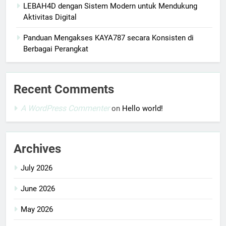
LEBAH4D dengan Sistem Modern untuk Mendukung
Aktivitas Digital
Panduan Mengakses KAYA787 secara Konsisten di
Berbagai Perangkat
Recent Comments
A WordPress Commenter
on
Hello world!
Archives
July 2026
June 2026
May 2026