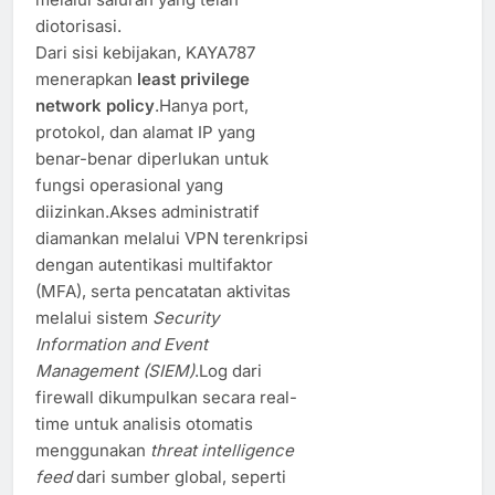
diotorisasi.
Dari sisi kebijakan, KAYA787
menerapkan
least privilege
network policy
.Hanya port,
protokol, dan alamat IP yang
benar-benar diperlukan untuk
fungsi operasional yang
diizinkan.Akses administratif
diamankan melalui VPN terenkripsi
dengan autentikasi multifaktor
(MFA), serta pencatatan aktivitas
melalui sistem
Security
Information and Event
Management (SIEM)
.Log dari
firewall dikumpulkan secara real-
time untuk analisis otomatis
menggunakan
threat intelligence
feed
dari sumber global, seperti