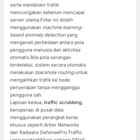
serta memblokir trafik
mencurigakan sebelum mencapai
server utama.Filter ini dilatih
menggunakan
machine learning-
based anomaly detection
yang
mengenali perbedaan antara pola
pengguna manusia dan aktivitas
otomatis.Bila pola serangan
terdeteksi, sistem secara otomatis
melakukan
blackhole routing
untuk
mengalihkan trafik ke node
penyerapan tanpa mengganggu
pengguna sah.
Lapisan kedua,
traffic scrubbing
,
beroperasi di pusat data
menggunakan perangkat keras
khusus seperti Arbor Networks
dan Radware DefensePro.Traffic
yang teridentifikasi sebagai DDoS