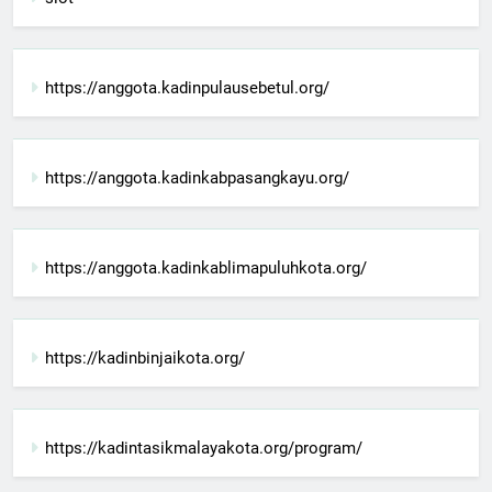
https://anggota.kadinpulausebetul.org/
https://anggota.kadinkabpasangkayu.org/
https://anggota.kadinkablimapuluhkota.org/
https://kadinbinjaikota.org/
https://kadintasikmalayakota.org/program/