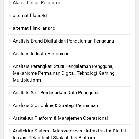
Akses Lintas Perangkat
alternatif laris4d
alternatif link laris4d
Analisis Brand Digital dan Pengalaman Pengguna
Analisis Industri Permainan
Analisis Perangkat, Studi Pengalaman Pengguna,
Mekanisme Permainan Digital, Teknologi Gaming
Multiplatform
Analisis Slot Berdasarkan Data Pengguna
Analisis Slot Online & Strategi Permainan
Arsitektur Platform & Manajemen Operasional
Arsitektur Sistem | Microservices | Infrastruktur Digital |
Inovasi Teknologi | Skalabilitas Platform