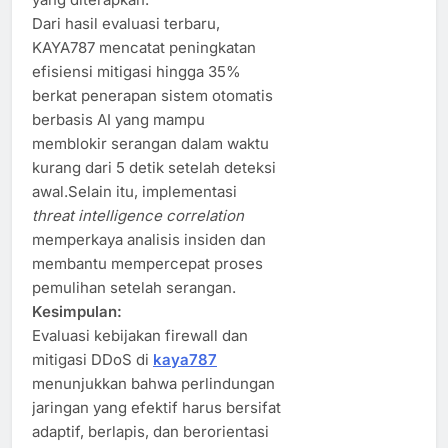
Dari hasil evaluasi terbaru,
KAYA787 mencatat peningkatan
efisiensi mitigasi hingga 35%
berkat penerapan sistem otomatis
berbasis AI yang mampu
memblokir serangan dalam waktu
kurang dari 5 detik setelah deteksi
awal.Selain itu, implementasi
threat intelligence correlation
memperkaya analisis insiden dan
membantu mempercepat proses
pemulihan setelah serangan.
Kesimpulan:
Evaluasi kebijakan firewall dan
mitigasi DDoS di
kaya787
menunjukkan bahwa perlindungan
jaringan yang efektif harus bersifat
adaptif, berlapis, dan berorientasi