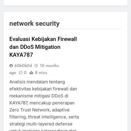
network security
Evaluasi Kebijakan Firewall
dan DDoS Mitigation
KAYA787
60b0b0d
10 months
ago
0
8 mins
Analisis mendalam tentang
efektivitas kebijakan firewall dan
mekanisme mitigasi DDoS di
KAYA787, mencakup penerapan
Zero Trust Network, adaptive
filtering, threat intelligence, serta
strategi multi-layered defense
untuk menjaga ketersediaan dan