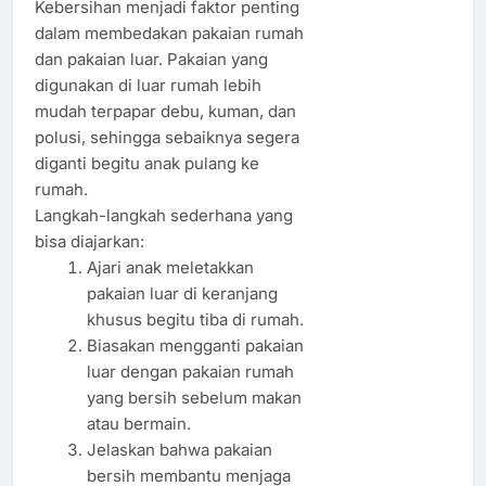
Kebersihan menjadi faktor penting
dalam membedakan pakaian rumah
dan pakaian luar. Pakaian yang
digunakan di luar rumah lebih
mudah terpapar debu, kuman, dan
polusi, sehingga sebaiknya segera
diganti begitu anak pulang ke
rumah.
Langkah-langkah sederhana yang
bisa diajarkan:
Ajari anak meletakkan
pakaian luar di keranjang
khusus begitu tiba di rumah.
Biasakan mengganti pakaian
luar dengan pakaian rumah
yang bersih sebelum makan
atau bermain.
Jelaskan bahwa pakaian
bersih membantu menjaga