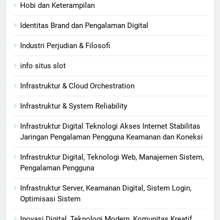
Hobi dan Keterampilan
Identitas Brand dan Pengalaman Digital
Industri Perjudian & Filosofi
info situs slot
Infrastruktur & Cloud Orchestration
Infrastruktur & System Reliability
Infrastruktur Digital Teknologi Akses Internet Stabilitas
Jaringan Pengalaman Pengguna Keamanan dan Koneksi
Infrastruktur Digital, Teknologi Web, Manajemen Sistem,
Pengalaman Pengguna
Infrastruktur Server, Keamanan Digital, Sistem Login,
Optimisasi Sistem
Inovasi Digital, Teknologi Modern, Komunitas Kreatif,