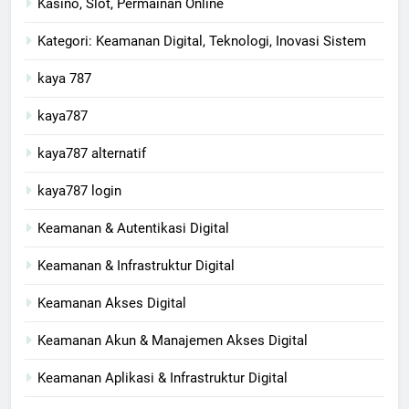
Kasino, Slot, Permainan Online
Kategori: Keamanan Digital, Teknologi, Inovasi Sistem
kaya 787
kaya787
kaya787 alternatif
kaya787 login
Keamanan & Autentikasi Digital
Keamanan & Infrastruktur Digital
Keamanan Akses Digital
Keamanan Akun & Manajemen Akses Digital
Keamanan Aplikasi & Infrastruktur Digital