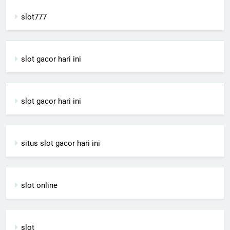
slot777
slot gacor hari ini
slot gacor hari ini
situs slot gacor hari ini
slot online
slot