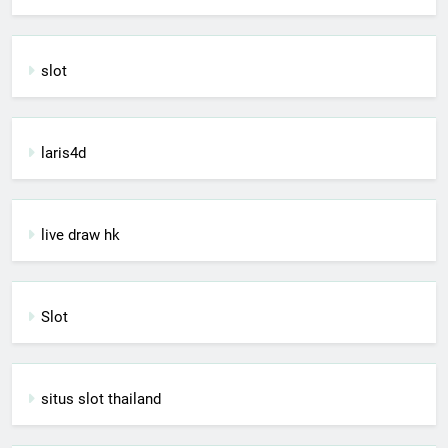
slot
laris4d
live draw hk
Slot
situs slot thailand