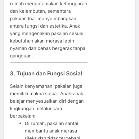
rumah mengutamakan kelonggaran
dan kelembutan, sementara
pakaian luar menyeimbangkan
antara fungsi dan estetika. Anak
yang mengenakan pakaian sesuai
kebutuhan akan merasa lebih
nyaman dan bebas bergerak tanpa
gangguan.
3. Tujuan dan Fungsi Sosial
Selain kenyamanan, pakaian juga
memiliki makna sosial. Anak-anak
belajar menyesuaikan diri dengan
lingkungan melalui cara
berpakaian:
Di rumah, pakaian santai
membantu anak merasa
rileks dan tidak terbebani.