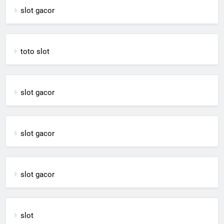
slot gacor
toto slot
slot gacor
slot gacor
slot gacor
slot