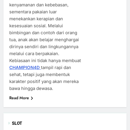
kenyamanan dan kebebasan,
sementara pakaian luar
menekankan kerapian dan
kesesuaian sosial. Melalui
bimbingan dan contoh dari orang
tua, anak akan belajar menghargai
dirinya sendiri dan lingkungannya
melalui cara berpakaian.
Kebiasaan ini tidak hanya membuat
CHAMPION4D
tampil rapi dan
sehat, tetapi juga membentuk
karakter positif yang akan mereka
bawa hingga dewasa.
Read More
SLOT