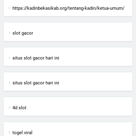
https://kadinbekasikab.org/tentang-kadin/ketua-umum/
slot gacor
situs slot gacor hari ini
situs slot gacor hari ini
4d slot
togel viral