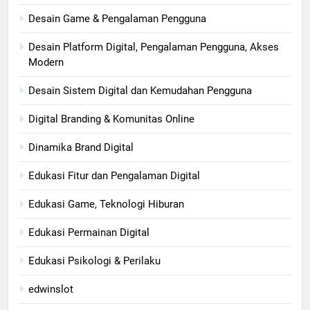
Desain Game & Pengalaman Pengguna
Desain Platform Digital, Pengalaman Pengguna, Akses
Modern
Desain Sistem Digital dan Kemudahan Pengguna
Digital Branding & Komunitas Online
Dinamika Brand Digital
Edukasi Fitur dan Pengalaman Digital
Edukasi Game, Teknologi Hiburan
Edukasi Permainan Digital
Edukasi Psikologi & Perilaku
edwinslot