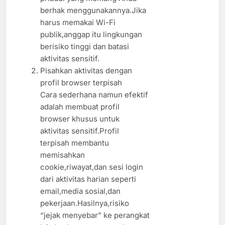
berhak menggunakannya.Jika
harus memakai Wi-Fi
publik,anggap itu lingkungan
berisiko tinggi dan batasi
aktivitas sensitif.
Pisahkan aktivitas dengan
profil browser terpisah
Cara sederhana namun efektif
adalah membuat profil
browser khusus untuk
aktivitas sensitif.Profil
terpisah membantu
memisahkan
cookie,riwayat,dan sesi login
dari aktivitas harian seperti
email,media sosial,dan
pekerjaan.Hasilnya,risiko
“jejak menyebar” ke perangkat