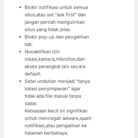
Blokir notifikasi untuk semua
situs,atau set “ask first” dan
jangan pernah mengizinkan
situs yang tidak jelas.
Blokir pop-up dan pengalihan
tab.
Nonaktifkan izin
lokasi,kamera,mikrofon,dan
akses perangkat lain secara
default.
Setel unduhan menjadi “tanya
lokasi penyimpanan” agar
tidak ada file masuk tanpa
sadar.
Kebiasaan kecil ini signifikan
untuk mencegah adware,spam
notifikasi,atau pengalihan ke
halaman berbahaya.