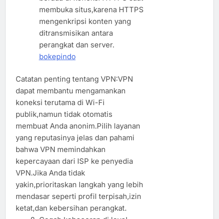
membuka situs,karena HTTPS
mengenkripsi konten yang
ditransmisikan antara
perangkat dan server.
bokepindo
Catatan penting tentang VPN:VPN
dapat membantu mengamankan
koneksi terutama di Wi-Fi
publik,namun tidak otomatis
membuat Anda anonim.Pilih layanan
yang reputasinya jelas dan pahami
bahwa VPN memindahkan
kepercayaan dari ISP ke penyedia
VPN.Jika Anda tidak
yakin,prioritaskan langkah yang lebih
mendasar seperti profil terpisah,izin
ketat,dan kebersihan perangkat.