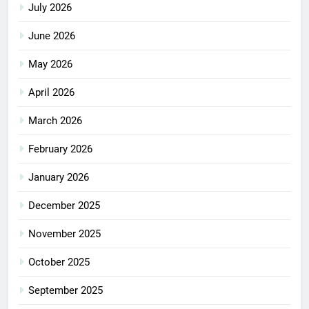
July 2026
June 2026
May 2026
April 2026
March 2026
February 2026
January 2026
December 2025
November 2025
October 2025
September 2025