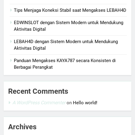
Tips Menjaga Koneksi Stabil saat Mengakses LEBAH4D
EDWINSLOT dengan Sistem Modern untuk Mendukung
Aktivitas Digital
LEBAH4D dengan Sistem Modern untuk Mendukung
Aktivitas Digital
Panduan Mengakses KAYA787 secara Konsisten di
Berbagai Perangkat
Recent Comments
A WordPress Commenter
on
Hello world!
Archives