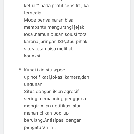
keluar” pada profil sensitif jika
tersedia.
Mode penyamaran bisa
membantu mengurangi jejak
lokal,namun bukan solusi total
karena jaringan,ISP,atau pihak
situs tetap bisa melihat
koneksi.
Kunci izin situs:pop-
up,notifikasi,lokasi,kamera,dan
unduhan
Situs dengan iklan agresif
sering memancing pengguna
mengizinkan notifikasi,atau
menampilkan pop-up
berulang.Antisipasi dengan
pengaturan ini: