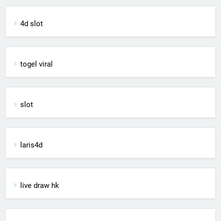
4d slot
togel viral
slot
laris4d
live draw hk