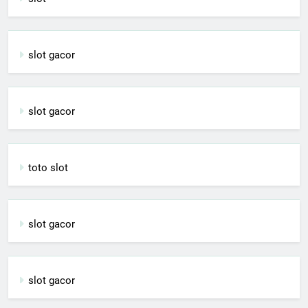
slot gacor
slot gacor
toto slot
slot gacor
slot gacor