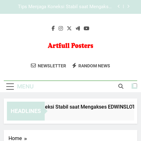
Skip
EDWINSLOT dengan Sistem Modern untuk
to
Mendukung Aktivitas Digital
content
LEBAH4D dengan Sistem Modern untuk
Mendukung Aktivitas Digital
Tips Menjaga Koneksi Stabil saat Mengakses
EDWINSLOT
Tips Menjaga Koneksi Stabil saat Mengakses
LEBAH4D
Artfull Posters
Hiasi Dinding Anda Dengan Poster Seni
EDWINSLOT dengan Sistem Modern untuk
NEWSLETTER
RANDOM NEWS
Mendukung Aktivitas Digital
Dari Artful Posters. Koleksi Dekorasi Unik
LEBAH4D dengan Sistem Modern untuk
Untuk Rumah Anda.
Mendukung Aktivitas Digital
MENU
ps Menjaga Koneksi Stabil saat Mengakses EDWINSLOT
HEADLINES
Weeks Ago
Home