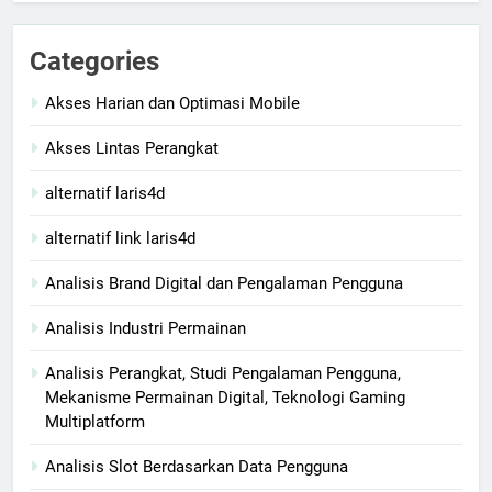
Categories
Akses Harian dan Optimasi Mobile
Akses Lintas Perangkat
alternatif laris4d
alternatif link laris4d
Analisis Brand Digital dan Pengalaman Pengguna
Analisis Industri Permainan
Analisis Perangkat, Studi Pengalaman Pengguna,
Mekanisme Permainan Digital, Teknologi Gaming
Multiplatform
Analisis Slot Berdasarkan Data Pengguna