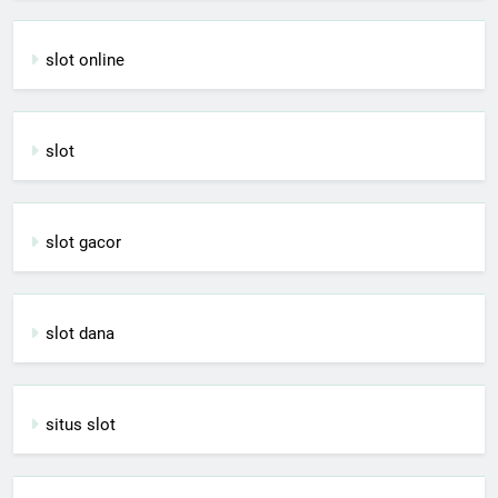
slot online
slot
slot gacor
slot dana
situs slot