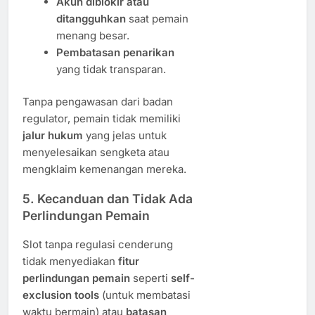
Akun diblokir atau
ditangguhkan
saat pemain
menang besar.
Pembatasan penarikan
yang tidak transparan.
Tanpa pengawasan dari badan
regulator, pemain tidak memiliki
jalur hukum
yang jelas untuk
menyelesaikan sengketa atau
mengklaim kemenangan mereka.
5. Kecanduan dan Tidak Ada
Perlindungan Pemain
Slot tanpa regulasi cenderung
tidak menyediakan
fitur
perlindungan pemain
seperti
self-
exclusion tools
(untuk membatasi
waktu bermain) atau
batasan