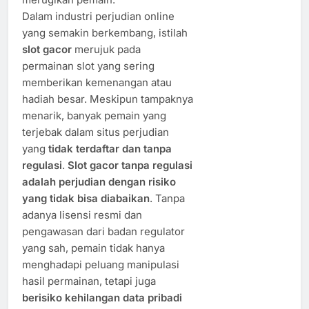
Dalam industri perjudian online
yang semakin berkembang, istilah
slot gacor
merujuk pada
permainan slot yang sering
memberikan kemenangan atau
hadiah besar. Meskipun tampaknya
menarik, banyak pemain yang
terjebak dalam situs perjudian
yang
tidak terdaftar dan tanpa
regulasi
.
Slot gacor tanpa regulasi
adalah perjudian dengan risiko
yang tidak bisa diabaikan
. Tanpa
adanya lisensi resmi dan
pengawasan dari badan regulator
yang sah, pemain tidak hanya
menghadapi peluang manipulasi
hasil permainan, tetapi juga
berisiko kehilangan data pribadi