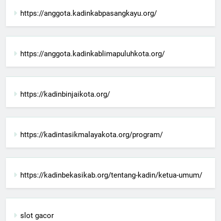
https://anggota.kadinkabpasangkayu.org/
https://anggota.kadinkablimapuluhkota.org/
https://kadinbinjaikota.org/
https://kadintasikmalayakota.org/program/
https://kadinbekasikab.org/tentang-kadin/ketua-umum/
slot gacor