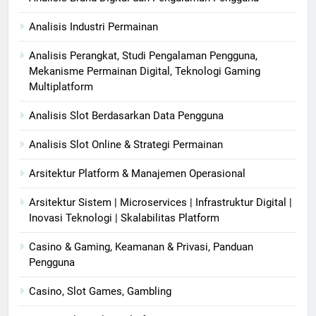
Analisis Industri Permainan
Analisis Perangkat, Studi Pengalaman Pengguna,
Mekanisme Permainan Digital, Teknologi Gaming
Multiplatform
Analisis Slot Berdasarkan Data Pengguna
Analisis Slot Online & Strategi Permainan
Arsitektur Platform & Manajemen Operasional
Arsitektur Sistem | Microservices | Infrastruktur Digital |
Inovasi Teknologi | Skalabilitas Platform
Casino & Gaming, Keamanan & Privasi, Panduan
Pengguna
Casino, Slot Games, Gambling