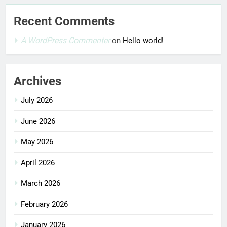
Recent Comments
A WordPress Commenter
on
Hello world!
Archives
July 2026
June 2026
May 2026
April 2026
March 2026
February 2026
January 2026