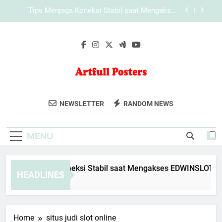
Skip
EDWINSLOT dengan Sistem Modern untuk
to
Mendukung Aktivitas Digital
content
LEBAH4D dengan Sistem Modern untuk
Mendukung Aktivitas Digital
Tips Menjaga Koneksi Stabil saat Mengakses
EDWINSLOT
Tips Menjaga Koneksi Stabil saat Mengakses
LEBAH4D
Artfull Posters
Hiasi Dinding Anda Dengan Poster Seni
EDWINSLOT dengan Sistem Modern untuk
NEWSLETTER
RANDOM NEWS
Mendukung Aktivitas Digital
Dari Artful Posters. Koleksi Dekorasi Unik
LEBAH4D dengan Sistem Modern untuk
Untuk Rumah Anda.
Mendukung Aktivitas Digital
MENU
ips Menjaga Koneksi Stabil saat Mengakses EDWINSLOT
HEADLINES
Week Ago
Home
situs judi slot online