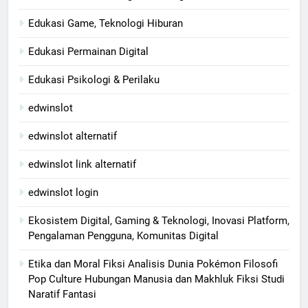
Edukasi Game, Teknologi Hiburan
Edukasi Permainan Digital
Edukasi Psikologi & Perilaku
edwinslot
edwinslot alternatif
edwinslot link alternatif
edwinslot login
Ekosistem Digital, Gaming & Teknologi, Inovasi Platform,
Pengalaman Pengguna, Komunitas Digital
Etika dan Moral Fiksi Analisis Dunia Pokémon Filosofi
Pop Culture Hubungan Manusia dan Makhluk Fiksi Studi
Naratif Fantasi