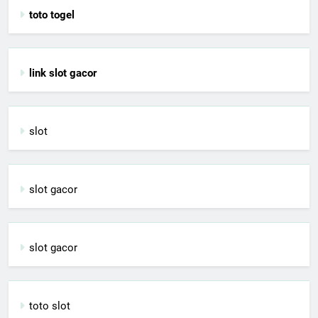
toto togel
link slot gacor
slot
slot gacor
slot gacor
toto slot