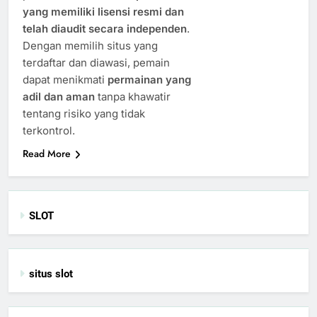
yang memiliki lisensi resmi dan
telah diaudit secara independen
.
Dengan memilih situs yang
terdaftar dan diawasi, pemain
dapat menikmati
permainan yang
adil dan aman
tanpa khawatir
tentang risiko yang tidak
terkontrol.
Read More
SLOT
situs slot