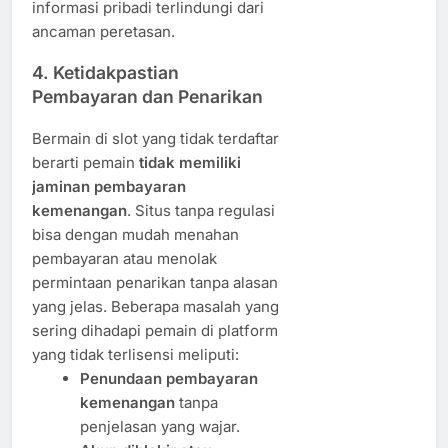
informasi pribadi terlindungi dari
ancaman peretasan.
4. Ketidakpastian
Pembayaran dan Penarikan
Bermain di slot yang tidak terdaftar
berarti pemain
tidak memiliki
jaminan pembayaran
kemenangan
. Situs tanpa regulasi
bisa dengan mudah menahan
pembayaran atau menolak
permintaan penarikan tanpa alasan
yang jelas. Beberapa masalah yang
sering dihadapi pemain di platform
yang tidak terlisensi meliputi:
Penundaan pembayaran
kemenangan
tanpa
penjelasan yang wajar.