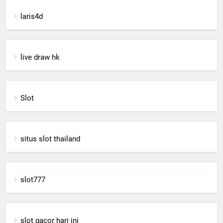
laris4d
live draw hk
Slot
situs slot thailand
slot777
slot gacor hari ini