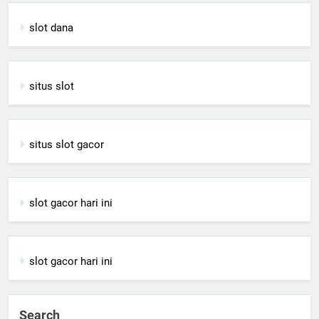
slot dana
situs slot
situs slot gacor
slot gacor hari ini
slot gacor hari ini
Search