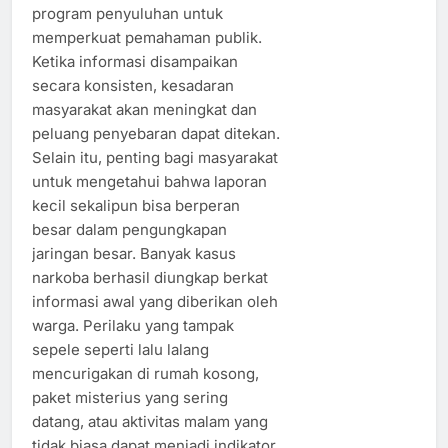
program penyuluhan untuk
memperkuat pemahaman publik.
Ketika informasi disampaikan
secara konsisten, kesadaran
masyarakat akan meningkat dan
peluang penyebaran dapat ditekan.
Selain itu, penting bagi masyarakat
untuk mengetahui bahwa laporan
kecil sekalipun bisa berperan
besar dalam pengungkapan
jaringan besar. Banyak kasus
narkoba berhasil diungkap berkat
informasi awal yang diberikan oleh
warga. Perilaku yang tampak
sepele seperti lalu lalang
mencurigakan di rumah kosong,
paket misterius yang sering
datang, atau aktivitas malam yang
tidak biasa dapat menjadi indikator