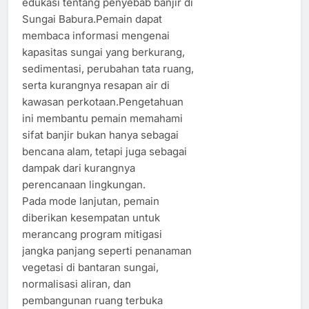
edukasi tentang penyebab banjir di
Sungai Babura.Pemain dapat
membaca informasi mengenai
kapasitas sungai yang berkurang,
sedimentasi, perubahan tata ruang,
serta kurangnya resapan air di
kawasan perkotaan.Pengetahuan
ini membantu pemain memahami
sifat banjir bukan hanya sebagai
bencana alam, tetapi juga sebagai
dampak dari kurangnya
perencanaan lingkungan.
Pada mode lanjutan, pemain
diberikan kesempatan untuk
merancang program mitigasi
jangka panjang seperti penanaman
vegetasi di bantaran sungai,
normalisasi aliran, dan
pembangunan ruang terbuka