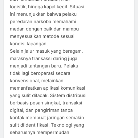
logistik, hingga kapal kecil. Situasi
ini menunjukkan bahwa pelaku
peredaran narkoba memahami
medan dengan baik dan mampu
menyesuaikan metode sesuai
kondisi lapangan.
Selain jalur masuk yang beragam,
maraknya transaksi daring juga
menjadi tantangan baru. Pelaku
tidak lagi beroperasi secara
konvensional, melainkan
memanfaatkan aplikasi komunikasi
yang sulit dilacak. Sistem distribusi
berbasis pesan singkat, transaksi
digital, dan pengiriman tanpa
kontak membuat jaringan semakin
sulit diidentifikasi. Teknologi yang
seharusnya mempermudah