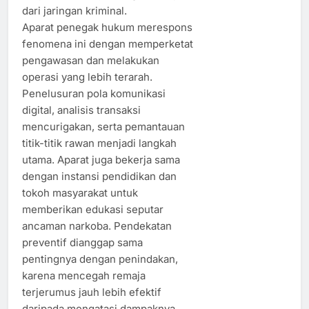
dari jaringan kriminal.
Aparat penegak hukum merespons
fenomena ini dengan memperketat
pengawasan dan melakukan
operasi yang lebih terarah.
Penelusuran pola komunikasi
digital, analisis transaksi
mencurigakan, serta pemantauan
titik-titik rawan menjadi langkah
utama. Aparat juga bekerja sama
dengan instansi pendidikan dan
tokoh masyarakat untuk
memberikan edukasi seputar
ancaman narkoba. Pendekatan
preventif dianggap sama
pentingnya dengan penindakan,
karena mencegah remaja
terjerumus jauh lebih efektif
daripada mengatasi dampaknya