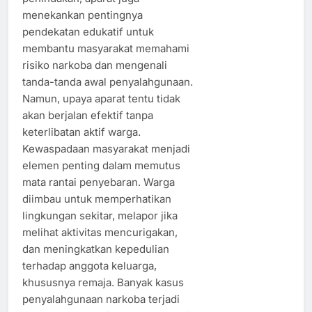
menekankan pentingnya
pendekatan edukatif untuk
membantu masyarakat memahami
risiko narkoba dan mengenali
tanda-tanda awal penyalahgunaan.
Namun, upaya aparat tentu tidak
akan berjalan efektif tanpa
keterlibatan aktif warga.
Kewaspadaan masyarakat menjadi
elemen penting dalam memutus
mata rantai penyebaran. Warga
diimbau untuk memperhatikan
lingkungan sekitar, melapor jika
melihat aktivitas mencurigakan,
dan meningkatkan kepedulian
terhadap anggota keluarga,
khususnya remaja. Banyak kasus
penyalahgunaan narkoba terjadi