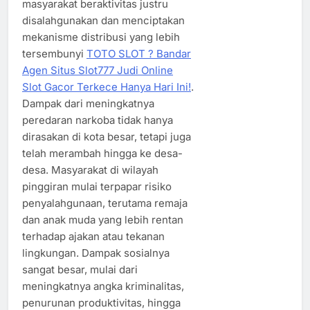
masyarakat beraktivitas justru
disalahgunakan dan menciptakan
mekanisme distribusi yang lebih
tersembunyi
TOTO SLOT ? Bandar
Agen Situs Slot777 Judi Online
Slot Gacor Terkece Hanya Hari Ini!
.
Dampak dari meningkatnya
peredaran narkoba tidak hanya
dirasakan di kota besar, tetapi juga
telah merambah hingga ke desa-
desa. Masyarakat di wilayah
pinggiran mulai terpapar risiko
penyalahgunaan, terutama remaja
dan anak muda yang lebih rentan
terhadap ajakan atau tekanan
lingkungan. Dampak sosialnya
sangat besar, mulai dari
meningkatnya angka kriminalitas,
penurunan produktivitas, hingga