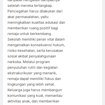
setelah mereka tertangkap.
Pencegahan harus dilakukan dari
akar permasalahan, yaitu
meningkatkan kualitas edukasi dan
memberikan ruang positif bagi
remaja untuk berkembang.
Sekolah memiliki peran vital dalam
mengenalkan konsekuensi hukum,
risiko kesehatan, serta kerusakan
sosial akibat penyalahgunaan
narkoba. Melalui program
penyuluhan rutin dan kegiatan
ekstrakurikuler yang menarik,
remaja dapat memiliki fokus dan
lingkungan yang lebih sehat.
Keluarga juga harus membangun
komunikasi yang kuat, memantau
aktivitas anak, dan memberikan