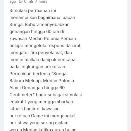
ago
0
7 mins
Simulasi permainan ini
menampilkan bagaimana luapan
Sungai Babura menyebabkan
genangan hingga 60 cm di
kawasan Medan Polonia.Pemain
belajar mengelola respons darurat,
mengatur tim penyelamat, dan
meminimalkan dampak bencana
pada lingkungan perkotaan.
Permainan bertema “Sungai
Babura Meluap, Medan Polonia
Alami Genangan hingga 60
Centimeter” hadir sebagai simulasi
edukatif yang menggambarkan
situasi banjir di kawasan
perkotaan.Game ini mengangkat
peristiwa yang sering dialami
warga Medan ketika curah hujan