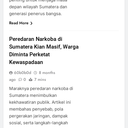
depan wilayah Sumatera dan
generasi penerus bangsa.
Read More
Peredaran Narkoba di
Sumatera Kian Masif, Warga
Diminta Perketat
Kewaspadaan
60b0b0d
8 months
ago
0
7 mins
Maraknya peredaran narkoba di
Sumatera menimbulkan
kekhawatiran publik. Artikel ini
membahas penyebab, pola
pergerakan jaringan, dampak
sosial, serta langkah-langkah