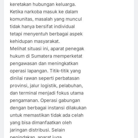
keretakan hubungan keluarga.
Ketika narkoba masuk ke dalam
komunitas, masalah yang muncul
tidak hanya bersifat individual
tetapi menyentuh berbagai aspek
kehidupan masyarakat.
Melihat situasi ini, aparat penegak
hukum di Sumatera memperketat
pengawasan dan meningkatkan
operasi lapangan. Titik-titik yang
dinilai rawan seperti perbatasan
provinsi, jalur logistik, pelabuhan,
dan terminal menjadi fokus utama
pengamanan. Operasi gabungan
dengan berbagai instansi dilakukan
untuk memastikan tidak ada celah
yang bisa dimanfaatkan oleh
jaringan distribusi. Selain
penindakan, aparat juga