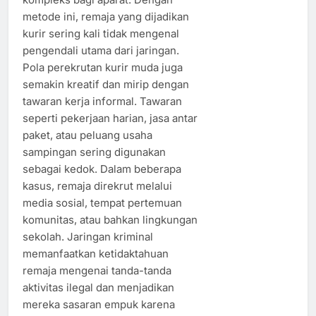
metode ini, remaja yang dijadikan
kurir sering kali tidak mengenal
pengendali utama dari jaringan.
Pola perekrutan kurir muda juga
semakin kreatif dan mirip dengan
tawaran kerja informal. Tawaran
seperti pekerjaan harian, jasa antar
paket, atau peluang usaha
sampingan sering digunakan
sebagai kedok. Dalam beberapa
kasus, remaja direkrut melalui
media sosial, tempat pertemuan
komunitas, atau bahkan lingkungan
sekolah. Jaringan kriminal
memanfaatkan ketidaktahuan
remaja mengenai tanda-tanda
aktivitas ilegal dan menjadikan
mereka sasaran empuk karena