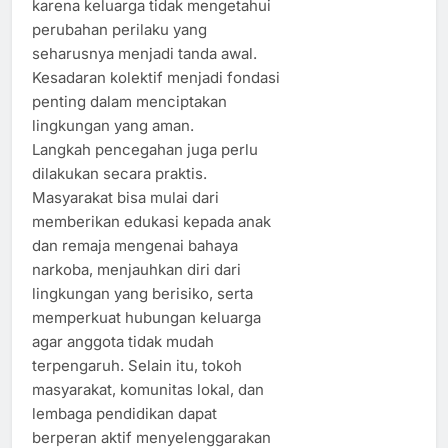
karena keluarga tidak mengetahui
perubahan perilaku yang
seharusnya menjadi tanda awal.
Kesadaran kolektif menjadi fondasi
penting dalam menciptakan
lingkungan yang aman.
Langkah pencegahan juga perlu
dilakukan secara praktis.
Masyarakat bisa mulai dari
memberikan edukasi kepada anak
dan remaja mengenai bahaya
narkoba, menjauhkan diri dari
lingkungan yang berisiko, serta
memperkuat hubungan keluarga
agar anggota tidak mudah
terpengaruh. Selain itu, tokoh
masyarakat, komunitas lokal, dan
lembaga pendidikan dapat
berperan aktif menyelenggarakan