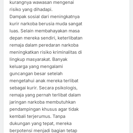
kurangnya wawasan mengenai
risiko yang dihadapi.
Dampak sosial dari meningkatnya
kurir narkoba berusia muda sangat
luas. Selain membahayakan masa
depan mereka sendiri, keterlibatan
remaja dalam peredaran narkoba
meningkatkan risiko kriminalitas di
lingkup masyarakat. Banyak
keluarga yang mengalami
guncangan besar setelah
mengetahui anak mereka terlibat
sebagai kurir. Secara psikologis,
remaja yang pernah terlibat dalam
jaringan narkoba membutuhkan
pendampingan khusus agar tidak
kembali terjerumus. Tanpa
dukungan yang tepat, mereka
berpotensi menjadi bagian tetap