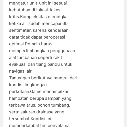
mengatur unit-unit ini sesuai
kebutuhan di lokasi-lokasi
kritis.Kompleksitas meningkat
ketika air sudah mencapai 60
sentimeter, karena kendaraan
darat tidak dapat beroperasi
optimal.Pemain harus
mempertimbangkan penggunaan
alat tambahan seperti rakit
evakuasi dan tiang pandu untuk
navigasi air.
Tantangan berikutnya muncul dari
kondisi lingkungan
perkotaan.Game menampilkan
hambatan berupa sampah yang
terbawa arus, pohon tumbang,
serta saluran drainase yang
tersumbat.Kondisi ini
memperlambat tim penyelamat