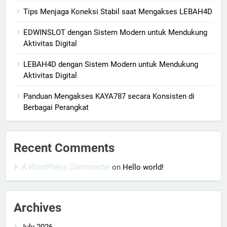
Tips Menjaga Koneksi Stabil saat Mengakses LEBAH4D
EDWINSLOT dengan Sistem Modern untuk Mendukung
Aktivitas Digital
LEBAH4D dengan Sistem Modern untuk Mendukung
Aktivitas Digital
Panduan Mengakses KAYA787 secara Konsisten di
Berbagai Perangkat
Recent Comments
A WordPress Commenter
on
Hello world!
Archives
July 2026