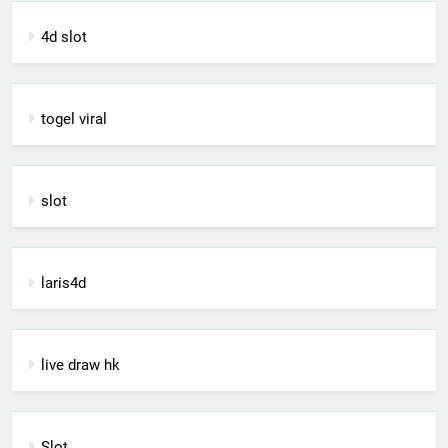
4d slot
togel viral
slot
laris4d
live draw hk
Slot