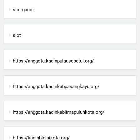
slot gacor
slot
https://anggota.kadinpulausebetul.org/
https://anggota.kadinkabpasangkayu.org/
https://anggota.kadinkablimapuluhkota.org/
https://kadinbinjaikota.org/