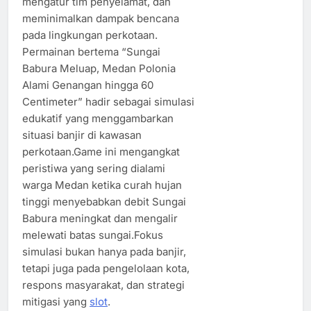
mengatur tim penyelamat, dan
meminimalkan dampak bencana
pada lingkungan perkotaan.
Permainan bertema “Sungai
Babura Meluap, Medan Polonia
Alami Genangan hingga 60
Centimeter” hadir sebagai simulasi
edukatif yang menggambarkan
situasi banjir di kawasan
perkotaan.Game ini mengangkat
peristiwa yang sering dialami
warga Medan ketika curah hujan
tinggi menyebabkan debit Sungai
Babura meningkat dan mengalir
melewati batas sungai.Fokus
simulasi bukan hanya pada banjir,
tetapi juga pada pengelolaan kota,
respons masyarakat, dan strategi
mitigasi yang
slot
.