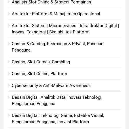
Analisis Slot Online & Strategi Permainan
Arsitektur Platform & Manajemen Operasional
Arsitektur Sistem | Microservices | Infrastruktur Digital |
Inovasi Teknologi | Skalabilitas Platform
Casino & Gaming, Keamanan & Privasi, Panduan
Pengguna
Casino, Slot Games, Gambling
Casino, Slot Online, Platform
Cybersecurity & Anti-Malware Awareness
Desain Digital, Analitik Data, Inovasi Teknologi,
Pengalaman Pengguna
Desain Digital, Teknologi Game, Estetika Visual,
Pengalaman Pengguna, Inovasi Platform