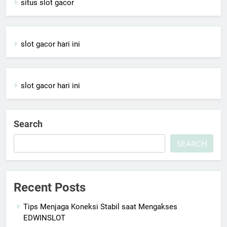
situs slot gacor
slot gacor hari ini
slot gacor hari ini
Search
SEARCH
Recent Posts
Tips Menjaga Koneksi Stabil saat Mengakses
EDWINSLOT