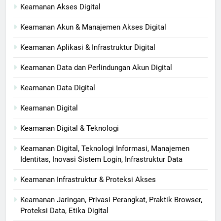
Keamanan Akses Digital
Keamanan Akun & Manajemen Akses Digital
Keamanan Aplikasi & Infrastruktur Digital
Keamanan Data dan Perlindungan Akun Digital
Keamanan Data Digital
Keamanan Digital
Keamanan Digital & Teknologi
Keamanan Digital, Teknologi Informasi, Manajemen
Identitas, Inovasi Sistem Login, Infrastruktur Data
Keamanan Infrastruktur & Proteksi Akses
Keamanan Jaringan, Privasi Perangkat, Praktik Browser,
Proteksi Data, Etika Digital