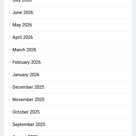
June 2026
May 2026
April 2026
March 2026
February 2026
January 2026
December 2025
November 2025
October 2025
September 2025