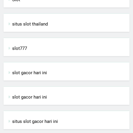
situs slot thailand
slot777
slot gacor hari ini
slot gacor hari ini
situs slot gacor hari ini