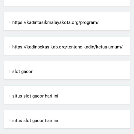
https://kadintasikmalayakota.org/program/
https://kadinbekasikab.org/tentang-kadin/ketua-umum/
slot gacor
situs slot gacor hari ini
situs slot gacor hari ini