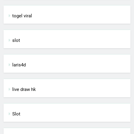
togel viral
slot
laris4d
live draw hk
Slot