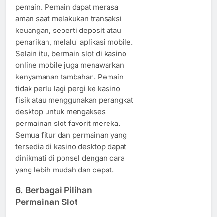
pemain. Pemain dapat merasa
aman saat melakukan transaksi
keuangan, seperti deposit atau
penarikan, melalui aplikasi mobile.
Selain itu, bermain slot di kasino
online mobile juga menawarkan
kenyamanan tambahan. Pemain
tidak perlu lagi pergi ke kasino
fisik atau menggunakan perangkat
desktop untuk mengakses
permainan slot favorit mereka.
Semua fitur dan permainan yang
tersedia di kasino desktop dapat
dinikmati di ponsel dengan cara
yang lebih mudah dan cepat.
6.
Berbagai Pilihan
Permainan Slot