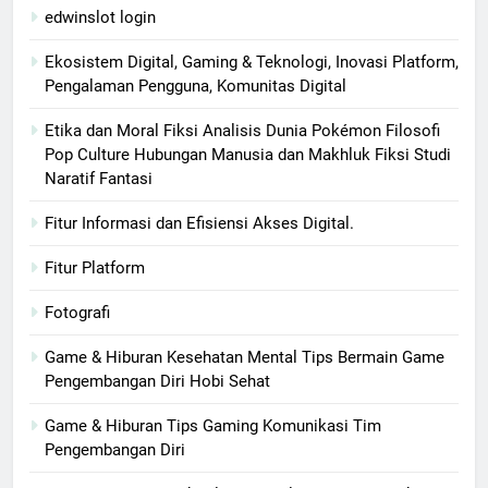
edwinslot login
Ekosistem Digital, Gaming & Teknologi, Inovasi Platform,
Pengalaman Pengguna, Komunitas Digital
Etika dan Moral Fiksi Analisis Dunia Pokémon Filosofi
Pop Culture Hubungan Manusia dan Makhluk Fiksi Studi
Naratif Fantasi
Fitur Informasi dan Efisiensi Akses Digital.
Fitur Platform
Fotografi
Game & Hiburan Kesehatan Mental Tips Bermain Game
Pengembangan Diri Hobi Sehat
Game & Hiburan Tips Gaming Komunikasi Tim
Pengembangan Diri