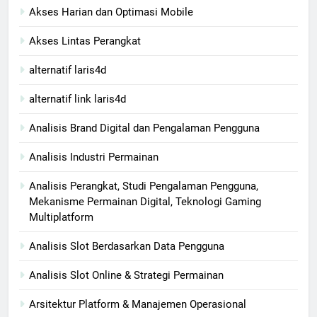
Akses Harian dan Optimasi Mobile
Akses Lintas Perangkat
alternatif laris4d
alternatif link laris4d
Analisis Brand Digital dan Pengalaman Pengguna
Analisis Industri Permainan
Analisis Perangkat, Studi Pengalaman Pengguna,
Mekanisme Permainan Digital, Teknologi Gaming
Multiplatform
Analisis Slot Berdasarkan Data Pengguna
Analisis Slot Online & Strategi Permainan
Arsitektur Platform & Manajemen Operasional