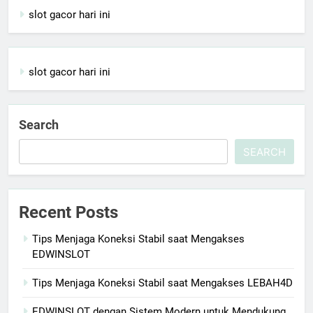
slot gacor hari ini
slot gacor hari ini
Search
SEARCH
Recent Posts
Tips Menjaga Koneksi Stabil saat Mengakses
EDWINSLOT
Tips Menjaga Koneksi Stabil saat Mengakses LEBAH4D
EDWINSLOT dengan Sistem Modern untuk Mendukung