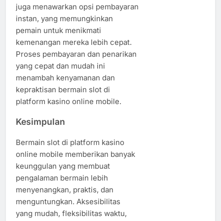
juga menawarkan opsi pembayaran
instan, yang memungkinkan
pemain untuk menikmati
kemenangan mereka lebih cepat.
Proses pembayaran dan penarikan
yang cepat dan mudah ini
menambah kenyamanan dan
kepraktisan bermain slot di
platform kasino online mobile.
Kesimpulan
Bermain slot di platform kasino
online mobile memberikan banyak
keunggulan yang membuat
pengalaman bermain lebih
menyenangkan, praktis, dan
menguntungkan. Aksesibilitas
yang mudah, fleksibilitas waktu,