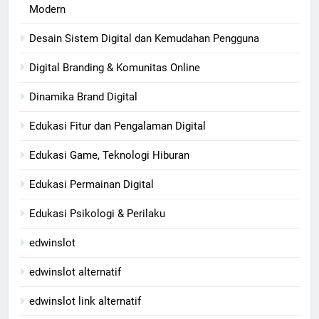
Modern
Desain Sistem Digital dan Kemudahan Pengguna
Digital Branding & Komunitas Online
Dinamika Brand Digital
Edukasi Fitur dan Pengalaman Digital
Edukasi Game, Teknologi Hiburan
Edukasi Permainan Digital
Edukasi Psikologi & Perilaku
edwinslot
edwinslot alternatif
edwinslot link alternatif