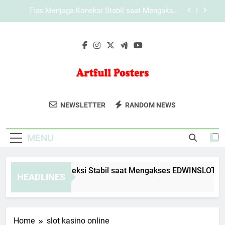
Skip
EDWINSLOT dengan Sistem Modern untuk
to
Mendukung Aktivitas Digital
content
LEBAH4D dengan Sistem Modern untuk
Mendukung Aktivitas Digital
Tips Menjaga Koneksi Stabil saat Mengakses
EDWINSLOT
Tips Menjaga Koneksi Stabil saat Mengakses
LEBAH4D
Artfull Posters
Hiasi Dinding Anda Dengan Poster Seni
EDWINSLOT dengan Sistem Modern untuk
NEWSLETTER
RANDOM NEWS
Mendukung Aktivitas Digital
Dari Artful Posters. Koleksi Dekorasi Unik
LEBAH4D dengan Sistem Modern untuk
Untuk Rumah Anda.
Mendukung Aktivitas Digital
MENU
ips Menjaga Koneksi Stabil saat Mengakses EDWINSLOT
HEADLINES
Weeks Ago
Home
slot kasino online