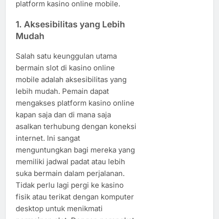
platform kasino online mobile.
1.
Aksesibilitas yang Lebih
Mudah
Salah satu keunggulan utama
bermain slot di kasino online
mobile adalah aksesibilitas yang
lebih mudah. Pemain dapat
mengakses platform kasino online
kapan saja dan di mana saja
asalkan terhubung dengan koneksi
internet. Ini sangat
menguntungkan bagi mereka yang
memiliki jadwal padat atau lebih
suka bermain dalam perjalanan.
Tidak perlu lagi pergi ke kasino
fisik atau terikat dengan komputer
desktop untuk menikmati