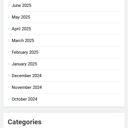
June 2025
May 2025
April 2025
March 2025
February 2025
January 2025
December 2024
November 2024
October 2024
Categories