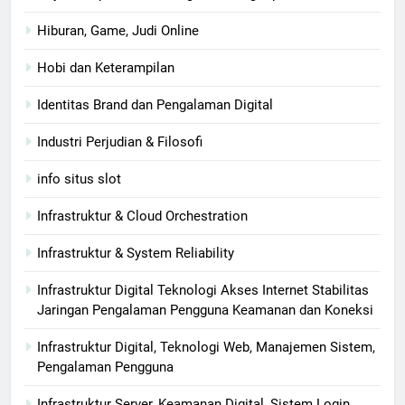
Hiburan, Game, Judi Online
Hobi dan Keterampilan
Identitas Brand dan Pengalaman Digital
Industri Perjudian & Filosofi
info situs slot
Infrastruktur & Cloud Orchestration
Infrastruktur & System Reliability
Infrastruktur Digital Teknologi Akses Internet Stabilitas
Jaringan Pengalaman Pengguna Keamanan dan Koneksi
Infrastruktur Digital, Teknologi Web, Manajemen Sistem,
Pengalaman Pengguna
Infrastruktur Server, Keamanan Digital, Sistem Login,