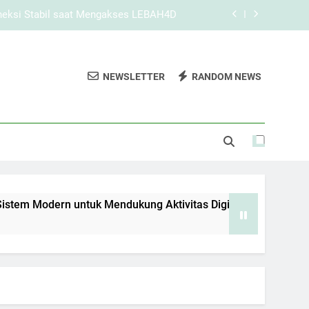
neksi Stabil saat Mengakses LEBAH4D
n untuk Mendukung Aktivitas Digital
n untuk Mendukung Aktivitas Digital
NEWSLETTER
RANDOM NEWS
ksi Stabil saat Mengakses EDWINSLOT
rasi Unik Untuk Rumah Anda.
neksi Stabil saat Mengakses LEBAH4D
n untuk Mendukung Aktivitas Digital
n untuk Mendukung Aktivitas Digital
 untuk Mendukung Aktivitas Digital
LEBAH4D dengan S
3 Weeks Ago