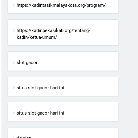
https://kadintasikmalayakota.org/program/
https://kadinbekasikab.org/tentang-
kadin/ketua-umum/
slot gacor
situs slot gacor hari ini
situs slot gacor hari ini