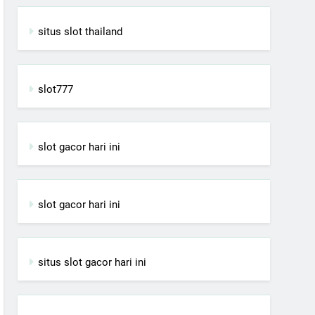
situs slot thailand
slot777
slot gacor hari ini
slot gacor hari ini
situs slot gacor hari ini