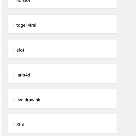
4d slot
togel viral
slot
laris4d
live draw hk
Slot