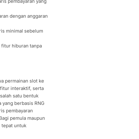
aris pembayaran yang
aran dengan anggaran
is minimal sebelum
 fitur hiburan tanpa
wa permainan slot ke
tur interaktif, serta
 salah satu bentuk
nya yang berbasis RNG
aris pembayaran
 Bagi pemula maupun
n tepat untuk