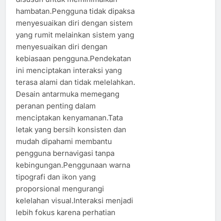
hambatan.Pengguna tidak dipaksa
menyesuaikan diri dengan sistem
yang rumit melainkan sistem yang
menyesuaikan diri dengan
kebiasaan pengguna.Pendekatan
ini menciptakan interaksi yang
terasa alami dan tidak melelahkan.
Desain antarmuka memegang
peranan penting dalam
menciptakan kenyamanan.Tata
letak yang bersih konsisten dan
mudah dipahami membantu
pengguna bernavigasi tanpa
kebingungan.Penggunaan warna
tipografi dan ikon yang
proporsional mengurangi
kelelahan visual.Interaksi menjadi
lebih fokus karena perhatian