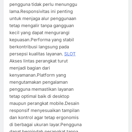
pengguna tidak perlu menunggu
lama.Responsivitas ini penting
untuk menjaga alur penggunaan
tetap mengalir tanpa gangguan
kecil yang dapat mengurangi
kepuasan.Performa yang stabil
berkontribusi langsung pada
persepsi kualitas layanan.
SLOT
Akses lintas perangkat turut
menjadi bagian dari
kenyamanan.Platform yang
mengutamakan pengalaman
pengguna memastikan layanan
tetap optimal baik di desktop
maupun perangkat mobile.Desain
responsif menyesuaikan tampilan
dan kontrol agar tetap ergonomis
di berbagai ukuran layar.Pengguna
dapat berpindah perangkat tanpa