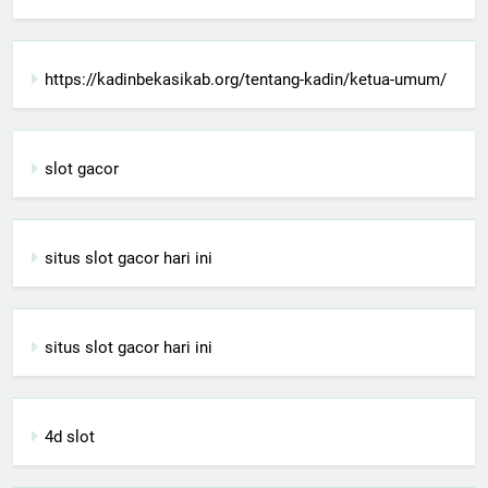
https://kadinbekasikab.org/tentang-kadin/ketua-umum/
slot gacor
situs slot gacor hari ini
situs slot gacor hari ini
4d slot