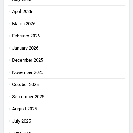
April 2026
March 2026
February 2026
January 2026
December 2025
November 2025
October 2025
September 2025
August 2025
July 2025