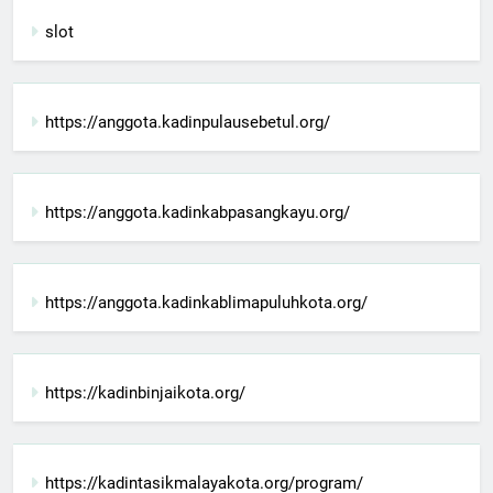
slot
https://anggota.kadinpulausebetul.org/
https://anggota.kadinkabpasangkayu.org/
https://anggota.kadinkablimapuluhkota.org/
https://kadinbinjaikota.org/
https://kadintasikmalayakota.org/program/