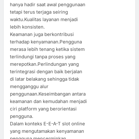
hanya hadir saat awal penggunaan
tetapi terus terjaga seiring
waktu.Kualitas layanan menjadi
lebih konsisten.
Keamanan juga berkontribusi
terhadap kenyamanan.Pengguna
merasa lebih tenang ketika sistem
terlindungi tanpa proses yang
merepotkan.Perlindungan yang
terintegrasi dengan baik berjalan
di latar belakang sehingga tidak
mengganggu alur
penggunaan.Keseimbangan antara
keamanan dan kemudahan menjadi
ciri platform yang berorientasi
pengguna.
Dalam konteks E-E-A-T slot online
yang mengutamakan kenyamanan
pengguna mencerminkan