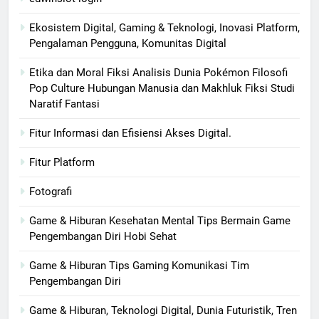
Ekosistem Digital, Gaming & Teknologi, Inovasi Platform,
Pengalaman Pengguna, Komunitas Digital
Etika dan Moral Fiksi Analisis Dunia Pokémon Filosofi
Pop Culture Hubungan Manusia dan Makhluk Fiksi Studi
Naratif Fantasi
Fitur Informasi dan Efisiensi Akses Digital.
Fitur Platform
Fotografi
Game & Hiburan Kesehatan Mental Tips Bermain Game
Pengembangan Diri Hobi Sehat
Game & Hiburan Tips Gaming Komunikasi Tim
Pengembangan Diri
Game & Hiburan, Teknologi Digital, Dunia Futuristik, Tren