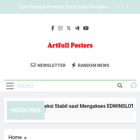
Skip
EDWINSLOT dengan Sistem Modern untuk
to
Mendukung Aktivitas Digital
content
LEBAH4D dengan Sistem Modern untuk
Mendukung Aktivitas Digital
Tips Menjaga Koneksi Stabil saat Mengakses
EDWINSLOT
Tips Menjaga Koneksi Stabil saat Mengakses
LEBAH4D
Artfull Posters
Hiasi Dinding Anda Dengan Poster Seni
EDWINSLOT dengan Sistem Modern untuk
NEWSLETTER
RANDOM NEWS
Mendukung Aktivitas Digital
Dari Artful Posters. Koleksi Dekorasi Unik
LEBAH4D dengan Sistem Modern untuk
Untuk Rumah Anda.
Mendukung Aktivitas Digital
MENU
ps Menjaga Koneksi Stabil saat Mengakses EDWINSLOT
HEADLINES
Weeks Ago
Home