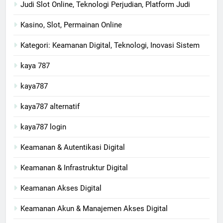
Judi Slot Online, Teknologi Perjudian, Platform Judi
Kasino, Slot, Permainan Online
Kategori: Keamanan Digital, Teknologi, Inovasi Sistem
kaya 787
kaya787
kaya787 alternatif
kaya787 login
Keamanan & Autentikasi Digital
Keamanan & Infrastruktur Digital
Keamanan Akses Digital
Keamanan Akun & Manajemen Akses Digital