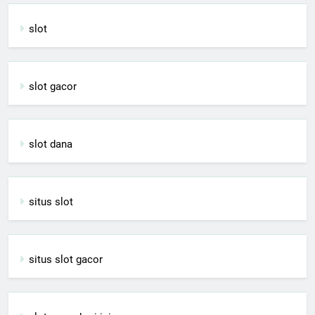
slot
slot gacor
slot dana
situs slot
situs slot gacor