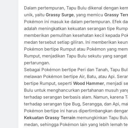
Dalam pertempuran, Tapu Bulu dikenal dengan k
unik, yaitu
Grassy Surge
, yang memicu
Grassy Ter
Pokémon ini masuk ke dalam pertempuran. Efek dar
adalah meningkatkan kekuatan serangan tipe Rumpu
memberikan pemulihan kesehatan kecil kepada Po
medan tersebut setiap giliran. Ini memberikan keun
Pokémon bertipe Rumput atau Pokémon yang memil
Rumput, menjadikan Tapu Bulu sekutu yang sangat
pertarungan.
Sebagai Pokémon bertipe Peri dan Tanah, Tapu Bulu
melawan Pokémon bertipe Air, Batu, atau Api. Ser
bertipe Rumput, seperti
Wood Hammer
, menjadi s
Bulu untuk menghancurkan pertahanan musuh yang
terhadap serangan berbasis alam. Namun, karena T
terhadap serangan tipe Bug, Serangga, dan Api, ma
Pokémon bertipe ini harus dipertimbangkan dengan 
Kekuatan Grassy Terrain
memungkinkan Tapu Bulu
medan, sehingga Pokémon lain yang lebih lemah t