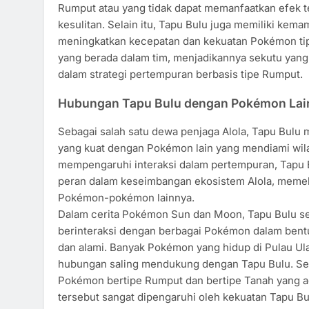
Rumput atau yang tidak dapat memanfaatkan efek t
kesulitan. Selain itu, Tapu Bulu juga memiliki kem
meningkatkan kecepatan dan kekuatan Pokémon ti
yang berada dalam tim, menjadikannya sekutu yang
dalam strategi pertempuran berbasis tipe Rumput.
Hubungan Tapu Bulu dengan Pokémon Lain
Sebagai salah satu dewa penjaga Alola, Tapu Bulu 
yang kuat dengan Pokémon lain yang mendiami wila
mempengaruhi interaksi dalam pertempuran, Tapu
peran dalam keseimbangan ekosistem Alola, meme
Pokémon-pokémon lainnya.
Dalam cerita Pokémon Sun dan Moon, Tapu Bulu seri
berinteraksi dengan berbagai Pokémon dalam bentu
dan alami. Banyak Pokémon yang hidup di Pulau Ula
hubungan saling mendukung dengan Tapu Bulu. Se
Pokémon bertipe Rumput dan bertipe Tanah yang ad
tersebut sangat dipengaruhi oleh kekuatan Tapu Bu