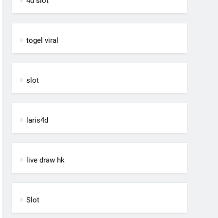
4d slot
togel viral
slot
laris4d
live draw hk
Slot