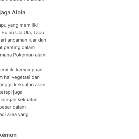
aga Alola
apu yang memiliki
 Pulau Ula’Ula, Tapu
dari ancaman luar dan
t penting dalam
i mana Pokémon alami
memiliki kemampuan
m hal vegetasi dan
nggil kekuatan alam
tetapi juga
 Dengan kekuatan
besar dalam
di area yang
okémon