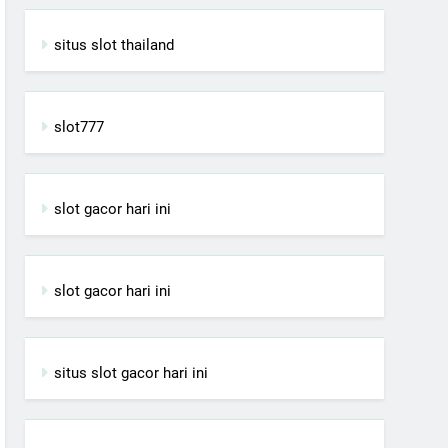
situs slot thailand
slot777
slot gacor hari ini
slot gacor hari ini
situs slot gacor hari ini