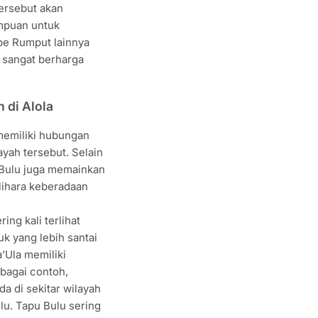
ersebut akan
ampuan untuk
pe Rumput lainnya
 sangat berharga
 di Alola
memiliki hubungan
yah tersebut. Selain
 Bulu juga memainkan
lihara keberadaan
ng kali terlihat
k yang lebih santai
’Ula memiliki
bagai contoh,
a di sekitar wilayah
lu. Tapu Bulu sering