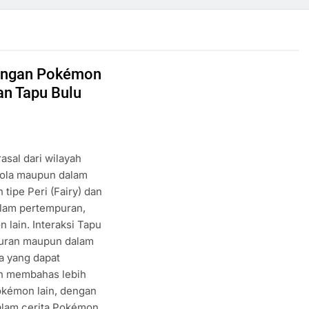
dengan Pokémon
n Tapu Bulu
asal dari wilayah
Alola maupun dalam
tipe Peri (Fairy) dan
alam pertempuran,
 lain. Interaksi Tapu
puran maupun dalam
a yang dapat
an membahas lebih
okémon lain, dengan
alam cerita Pokémon.