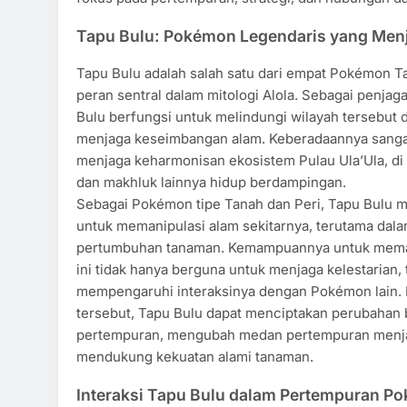
Tapu Bulu: Pokémon Legendaris yang Menj
Tapu Bulu adalah salah satu dari empat Pokémon T
peran sentral dalam mitologi Alola. Sebagai penjaga
Bulu berfungsi untuk melindungi wilayah tersebut 
menjaga keseimbangan alam. Keberadaannya sanga
menjaga keharmonisan ekosistem Pulau Ula’Ula, d
dan makhluk lainnya hidup berdampingan.
Sebagai Pokémon tipe Tanah dan Peri, Tapu Bulu 
untuk memanipulasi alam sekitarnya, terutama dala
pertumbuhan tanaman. Kemampuannya untuk mema
ini tidak hanya berguna untuk menjaga kelestarian, 
mempengaruhi interaksinya dengan Pokémon lain.
tersebut, Tapu Bulu dapat menciptakan perubahan 
pertempuran, mengubah medan pertempuran menja
mendukung kekuatan alami tanaman.
Interaksi Tapu Bulu dalam Pertempuran P