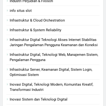
Industri Perjudian & Filosofi
info situs slot
Infrastruktur & Cloud Orchestration
Infrastruktur & System Reliability
Infrastruktur Digital Teknologi Akses Internet Stabilitas
Jaringan Pengalaman Pengguna Keamanan dan Koneksi
Infrastruktur Digital, Teknologi Web, Manajemen Sistem,
Pengalaman Pengguna
Infrastruktur Server, Keamanan Digital, Sistem Login,
Optimisasi Sistem
Inovasi Digital, Teknologi Modern, Komunitas Kreatif,
Transformasi Industri
Inovasi Sistem dan Teknologi Digital