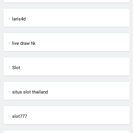
laris4d
live draw hk
Slot
situs slot thailand
slot777