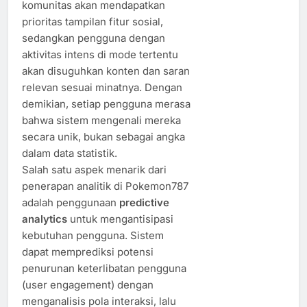
komunitas akan mendapatkan
prioritas tampilan fitur sosial,
sedangkan pengguna dengan
aktivitas intens di mode tertentu
akan disuguhkan konten dan saran
relevan sesuai minatnya. Dengan
demikian, setiap pengguna merasa
bahwa sistem mengenali mereka
secara unik, bukan sebagai angka
dalam data statistik.
Salah satu aspek menarik dari
penerapan analitik di Pokemon787
adalah penggunaan
predictive
analytics
untuk mengantisipasi
kebutuhan pengguna. Sistem
dapat memprediksi potensi
penurunan keterlibatan pengguna
(user engagement) dengan
menganalisis pola interaksi, lalu