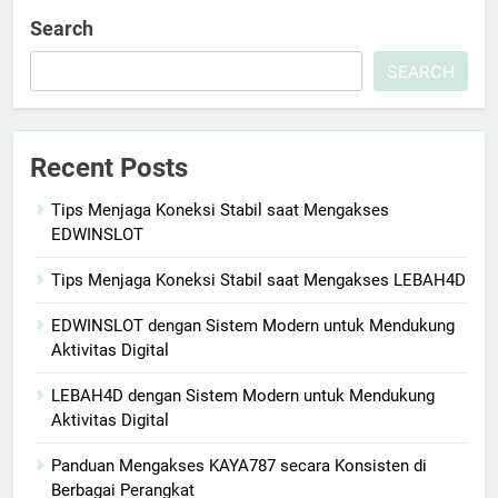
Search
SEARCH
Recent Posts
Tips Menjaga Koneksi Stabil saat Mengakses
EDWINSLOT
Tips Menjaga Koneksi Stabil saat Mengakses LEBAH4D
EDWINSLOT dengan Sistem Modern untuk Mendukung
Aktivitas Digital
LEBAH4D dengan Sistem Modern untuk Mendukung
Aktivitas Digital
Panduan Mengakses KAYA787 secara Konsisten di
Berbagai Perangkat