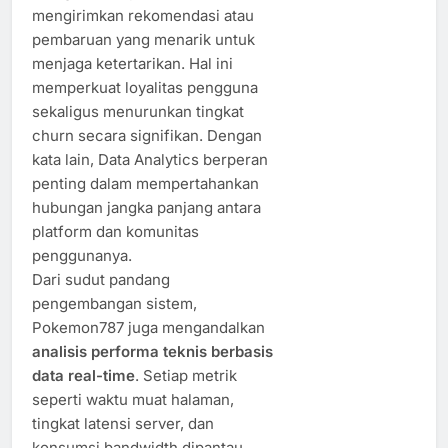
mengirimkan rekomendasi atau
pembaruan yang menarik untuk
menjaga ketertarikan. Hal ini
memperkuat loyalitas pengguna
sekaligus menurunkan tingkat
churn secara signifikan. Dengan
kata lain, Data Analytics berperan
penting dalam mempertahankan
hubungan jangka panjang antara
platform dan komunitas
penggunanya.
Dari sudut pandang
pengembangan sistem,
Pokemon787 juga mengandalkan
analisis performa teknis berbasis
data real-time
. Setiap metrik
seperti waktu muat halaman,
tingkat latensi server, dan
konsumsi bandwidth dipantau