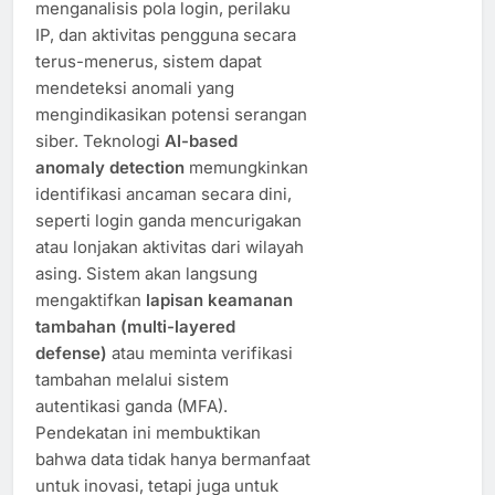
menganalisis pola login, perilaku
IP, dan aktivitas pengguna secara
terus-menerus, sistem dapat
mendeteksi anomali yang
mengindikasikan potensi serangan
siber. Teknologi
AI-based
anomaly detection
memungkinkan
identifikasi ancaman secara dini,
seperti login ganda mencurigakan
atau lonjakan aktivitas dari wilayah
asing. Sistem akan langsung
mengaktifkan
lapisan keamanan
tambahan (multi-layered
defense)
atau meminta verifikasi
tambahan melalui sistem
autentikasi ganda (MFA).
Pendekatan ini membuktikan
bahwa data tidak hanya bermanfaat
untuk inovasi, tetapi juga untuk