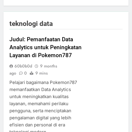
teknologi data
Judul: Pemanfaatan Data
Analytics untuk Peningkatan
Layanan di Pokemon787
60b0b0d
9 months
ago
0
9 mins
Pelajari bagaimana Pokemon787
memanfaatkan Data Analytics
untuk meningkatkan kualitas
layanan, memahami perilaku
pengguna, serta menciptakan
pengalaman digital yang lebih
efisien dan personal di era
teknologi modern.