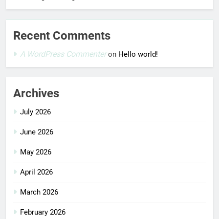
Recent Comments
A WordPress Commenter
on
Hello world!
Archives
July 2026
June 2026
May 2026
April 2026
March 2026
February 2026