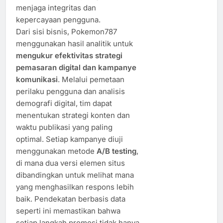
menjaga integritas dan
kepercayaan pengguna.
Dari sisi bisnis, Pokemon787
menggunakan hasil analitik untuk
mengukur efektivitas strategi
pemasaran digital dan kampanye
komunikasi
. Melalui pemetaan
perilaku pengguna dan analisis
demografi digital, tim dapat
menentukan strategi konten dan
waktu publikasi yang paling
optimal. Setiap kampanye diuji
menggunakan metode
A/B testing
,
di mana dua versi elemen situs
dibandingkan untuk melihat mana
yang menghasilkan respons lebih
baik. Pendekatan berbasis data
seperti ini memastikan bahwa
setiap langkah promosi tidak hanya