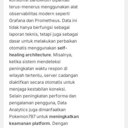
terus-menerus menggunakan alat
observabilitas modern seperti
Grafana dan Prometheus. Data ini
tidak hanya berfungsi sebagai
laporan teknis, tetapi juga sebagai
dasar untuk melakukan perbaikan
otomatis menggunakan
self-
healing architecture
. Misalnya,
ketika sistem mendeteksi
peningkatan waktu respon di
wilayah tertentu, server cadangan
diaktifkan secara otomatis untuk
menjaga kestabilan koneksi.
Selain peningkatan performa dan
pengalaman pengguna, Data
Analytics juga dimanfaatkan
Pokemon787 untuk
meningkatkan
keamanan platform
. Dengan