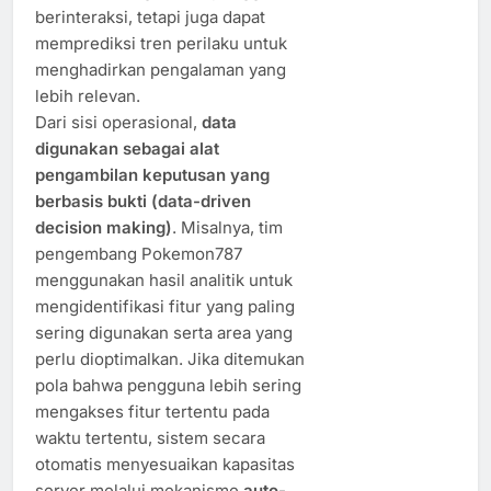
berinteraksi, tetapi juga dapat
memprediksi tren perilaku untuk
menghadirkan pengalaman yang
lebih relevan.
Dari sisi operasional,
data
digunakan sebagai alat
pengambilan keputusan yang
berbasis bukti (data-driven
decision making)
. Misalnya, tim
pengembang Pokemon787
menggunakan hasil analitik untuk
mengidentifikasi fitur yang paling
sering digunakan serta area yang
perlu dioptimalkan. Jika ditemukan
pola bahwa pengguna lebih sering
mengakses fitur tertentu pada
waktu tertentu, sistem secara
otomatis menyesuaikan kapasitas
server melalui mekanisme
auto-