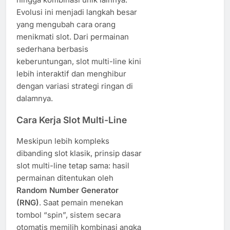
Evolusi ini menjadi langkah besar
yang mengubah cara orang
menikmati slot. Dari permainan
sederhana berbasis
keberuntungan, slot multi-line kini
lebih interaktif dan menghibur
dengan variasi strategi ringan di
dalamnya.
Cara Kerja Slot Multi-Line
Meskipun lebih kompleks
dibanding slot klasik, prinsip dasar
slot multi-line tetap sama: hasil
permainan ditentukan oleh
Random Number Generator
(RNG)
. Saat pemain menekan
tombol “spin”, sistem secara
otomatis memilih kombinasi angka