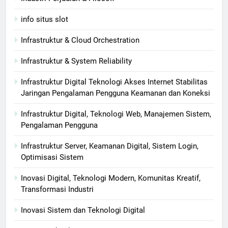
info situs slot
Infrastruktur & Cloud Orchestration
Infrastruktur & System Reliability
Infrastruktur Digital Teknologi Akses Internet Stabilitas
Jaringan Pengalaman Pengguna Keamanan dan Koneksi
Infrastruktur Digital, Teknologi Web, Manajemen Sistem,
Pengalaman Pengguna
Infrastruktur Server, Keamanan Digital, Sistem Login,
Optimisasi Sistem
Inovasi Digital, Teknologi Modern, Komunitas Kreatif,
Transformasi Industri
Inovasi Sistem dan Teknologi Digital