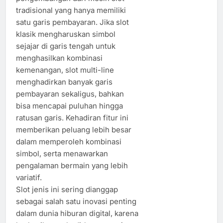
tradisional yang hanya memiliki
satu garis pembayaran. Jika slot
klasik mengharuskan simbol
sejajar di garis tengah untuk
menghasilkan kombinasi
kemenangan, slot multi-line
menghadirkan banyak garis
pembayaran sekaligus, bahkan
bisa mencapai puluhan hingga
ratusan garis. Kehadiran fitur ini
memberikan peluang lebih besar
dalam memperoleh kombinasi
simbol, serta menawarkan
pengalaman bermain yang lebih
variatif.
Slot jenis ini sering dianggap
sebagai salah satu inovasi penting
dalam dunia hiburan digital, karena