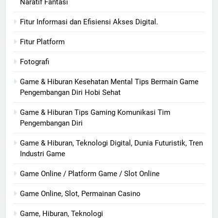
Naratif Fantasi
Fitur Informasi dan Efisiensi Akses Digital.
Fitur Platform
Fotografi
Game & Hiburan Kesehatan Mental Tips Bermain Game
Pengembangan Diri Hobi Sehat
Game & Hiburan Tips Gaming Komunikasi Tim
Pengembangan Diri
Game & Hiburan, Teknologi Digital, Dunia Futuristik, Tren
Industri Game
Game Online / Platform Game / Slot Online
Game Online, Slot, Permainan Casino
Game, Hiburan, Teknologi