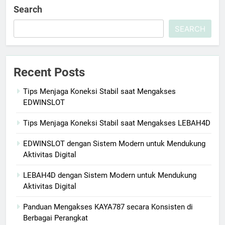
Search
SEARCH
Recent Posts
Tips Menjaga Koneksi Stabil saat Mengakses
EDWINSLOT
Tips Menjaga Koneksi Stabil saat Mengakses LEBAH4D
EDWINSLOT dengan Sistem Modern untuk Mendukung
Aktivitas Digital
LEBAH4D dengan Sistem Modern untuk Mendukung
Aktivitas Digital
Panduan Mengakses KAYA787 secara Konsisten di
Berbagai Perangkat