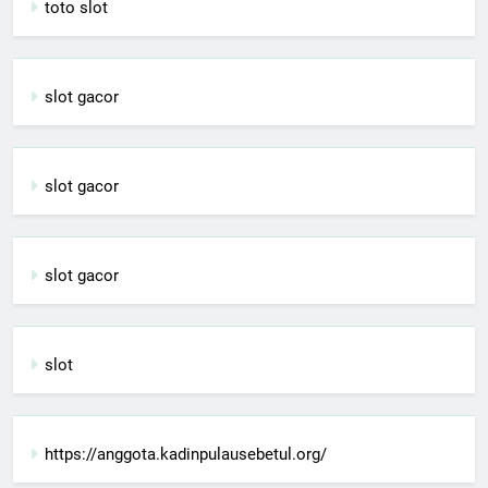
toto slot
slot gacor
slot gacor
slot gacor
slot
https://anggota.kadinpulausebetul.org/