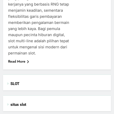
kerjanya yang berbasis RNG tetap
menjamin keadilan, sementara
fleksibilitas garis pembayaran
memberikan pengalaman bermain
yang lebih kaya. Bagi pemula
maupun pecinta hiburan digital,
slot multi-line adalah pilihan tepat
untuk mengenal sisi modern dari
permainan slot.
Read More
SLOT
situs slot