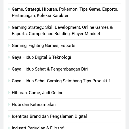
Game, Strategi, Hiburan, Pokémon, Tips Game, Esports,
Pertarungan, Koleksi Karakter
Gaming Strategy, Skill Development, Online Games &
Esports, Competence Building, Player Mindset
Gaming, Fighting Games, Esports
Gaya Hidup Digital & Teknologi
Gaya Hidup Sehat & Pengembangan Diri
Gaya Hidup Sehat Gaming Seimbang Tips Produktif
Hiburan, Game, Judi Online
Hobi dan Keterampilan
Identitas Brand dan Pengalaman Digital
Industri Perjudian & Filosofi