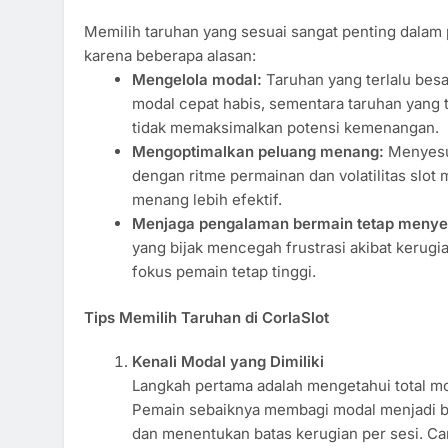
Memilih taruhan yang sesuai sangat penting dalam 
karena beberapa alasan:
Mengelola modal:
Taruhan yang terlalu bes
modal cepat habis, sementara taruhan yang t
tidak memaksimalkan potensi kemenangan.
Mengoptimalkan peluang menang:
Menyesu
dengan ritme permainan dan volatilitas slo
menang lebih efektif.
Menjaga pengalaman bermain tetap meny
yang bijak mencegah frustrasi akibat kerug
fokus pemain tetap tinggi.
Tips Memilih Taruhan di CorlaSlot
Kenali Modal yang Dimiliki
Langkah pertama adalah mengetahui total mo
Pemain sebaiknya membagi modal menjadi b
dan menentukan batas kerugian per sesi. Ca