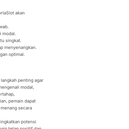
rlaSlot akan
awab.
 modal.
u singkat.
ap menyenangkan.
gan optimal.
 langkah penting agar
mengenali modal,
ertahap,
ian, pemain dapat
g menang secara
ingkatkan potensi
in tetap positif dan