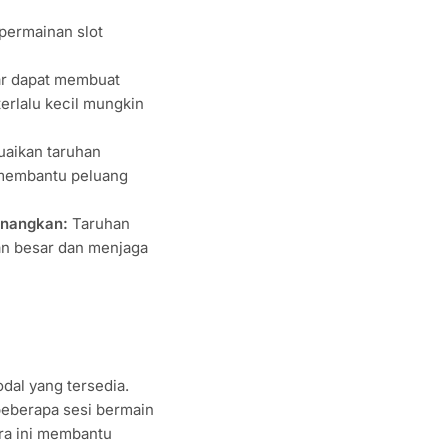
permainan slot
ar dapat membuat
erlalu kecil mungkin
aikan taruhan
t membantu peluang
enangkan:
Taruhan
ian besar dan menjaga
dal yang tersedia.
eberapa sesi bermain
ra ini membantu