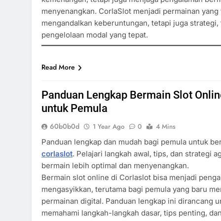
menyenangkan. CorlaSlot menjadi permainan yang 
mengandalkan keberuntungan, tetapi juga strategi,
pengelolaan modal yang tepat.
Read More
Panduan Lengkap Bermain Slot Online
untuk Pemula
60b0b0d
1 Year Ago
0
4 Mins
Panduan lengkap dan mudah bagi pemula untuk berm
corlaslot
. Pelajari langkah awal, tips, dan strategi
bermain lebih optimal dan menyenangkan.
Bermain slot online di Corlaslot bisa menjadi peng
mengasyikkan, terutama bagi pemula yang baru me
permainan digital. Panduan lengkap ini dirancang
memahami langkah-langkah dasar, tips penting, dan