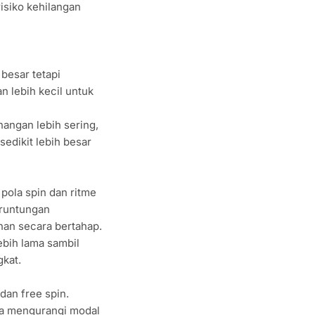
isiko kehilangan
besar tetapi
n lebih kecil untuk
ngan lebih sering,
sedikit lebih besar
pola spin dan ritme
eruntungan
an secara bertahap.
ebih lama sambil
kat.
dan free spin.
pa mengurangi modal