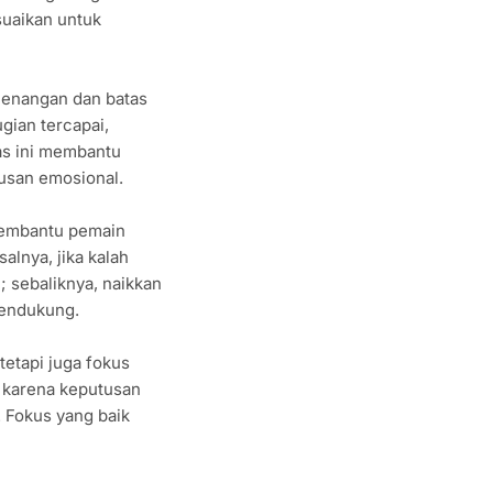
esuaikan untuk
menangan dan batas
ugian tercapai,
tas ini membantu
usan emosional.
membantu pemain
alnya, jika kalah
 sebaliknya, naikkan
mendukung.
tetapi juga fokus
s karena keputusan
 Fokus yang baik