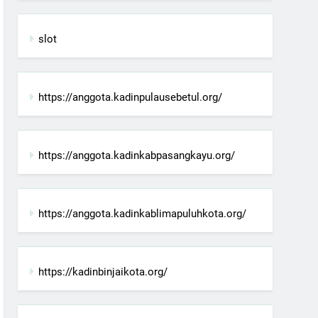
slot
https://anggota.kadinpulausebetul.org/
https://anggota.kadinkabpasangkayu.org/
https://anggota.kadinkablimapuluhkota.org/
https://kadinbinjaikota.org/