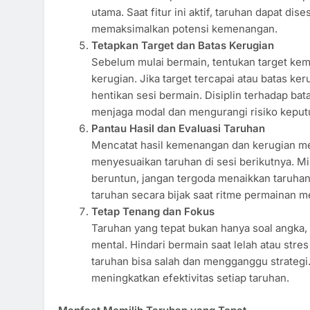
utama. Saat fitur ini aktif, taruhan dapat dis
memaksimalkan potensi kemenangan.
Tetapkan Target dan Batas Kerugian
Sebelum mulai bermain, tentukan target ke
kerugian. Jika target tercapai atau batas ker
hentikan sesi bermain. Disiplin terhadap ba
menjaga modal dan mengurangi risiko keput
Pantau Hasil dan Evaluasi Taruhan
Mencatat hasil kemenangan dan kerugian 
menyesuaikan taruhan di sesi berikutnya. Mis
beruntun, jangan tergoda menaikkan taruhan;
taruhan secara bijak saat ritme permainan 
Tetap Tenang dan Fokus
Taruhan yang tepat bukan hanya soal angka, 
mental. Hindari bermain saat lelah atau stre
taruhan bisa salah dan mengganggu strategi.
meningkatkan efektivitas setiap taruhan.