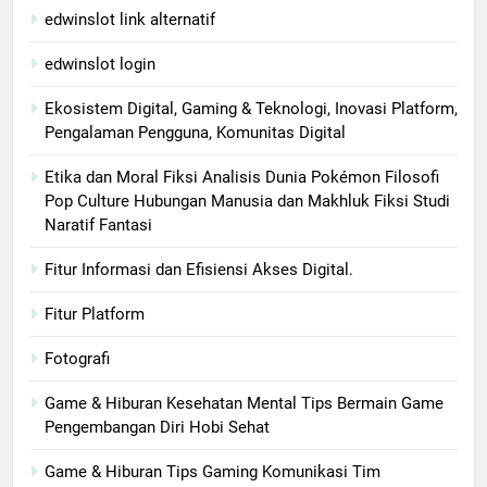
edwinslot link alternatif
edwinslot login
Ekosistem Digital, Gaming & Teknologi, Inovasi Platform,
Pengalaman Pengguna, Komunitas Digital
Etika dan Moral Fiksi Analisis Dunia Pokémon Filosofi
Pop Culture Hubungan Manusia dan Makhluk Fiksi Studi
Naratif Fantasi
Fitur Informasi dan Efisiensi Akses Digital.
Fitur Platform
Fotografi
Game & Hiburan Kesehatan Mental Tips Bermain Game
Pengembangan Diri Hobi Sehat
Game & Hiburan Tips Gaming Komunikasi Tim