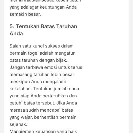
yang ada agar keuntungan Anda
semakin besar.
5. Tentukan Batas Taruhan
Anda
Salah satu kunci sukses dalam
bermain togel adalah mengatur
batas taruhan dengan bijak.
Jangan terbawa emosi untuk terus
memasang taruhan lebih besar
meskipun Anda mengalami
kekalahan. Tentukan jumlah dana
yang siap Anda pertaruhkan dan
patuhi batas tersebut. Jika Anda
merasa sudah mencapai batas
yang wajar, berhentilah bermain
sejenak.
Manajemen keuangan yang baik