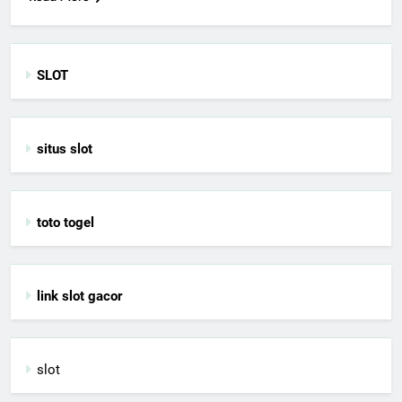
SLOT
situs slot
toto togel
link slot gacor
slot