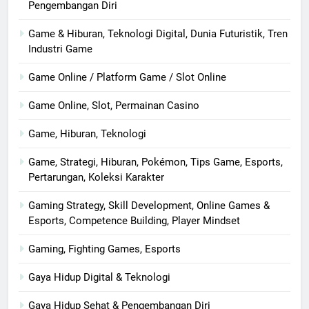
Pengembangan Diri
Game & Hiburan, Teknologi Digital, Dunia Futuristik, Tren
Industri Game
Game Online / Platform Game / Slot Online
Game Online, Slot, Permainan Casino
Game, Hiburan, Teknologi
Game, Strategi, Hiburan, Pokémon, Tips Game, Esports,
Pertarungan, Koleksi Karakter
Gaming Strategy, Skill Development, Online Games &
Esports, Competence Building, Player Mindset
Gaming, Fighting Games, Esports
Gaya Hidup Digital & Teknologi
Gaya Hidup Sehat & Pengembangan Diri