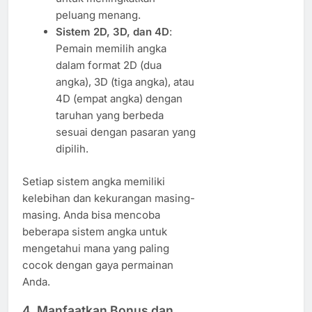
peluang menang.
Sistem 2D, 3D, dan 4D
:
Pemain memilih angka
dalam format 2D (dua
angka), 3D (tiga angka), atau
4D (empat angka) dengan
taruhan yang berbeda
sesuai dengan pasaran yang
dipilih.
Setiap sistem angka memiliki
kelebihan dan kekurangan masing-
masing. Anda bisa mencoba
beberapa sistem angka untuk
mengetahui mana yang paling
cocok dengan gaya permainan
Anda.
4. Manfaatkan Bonus dan