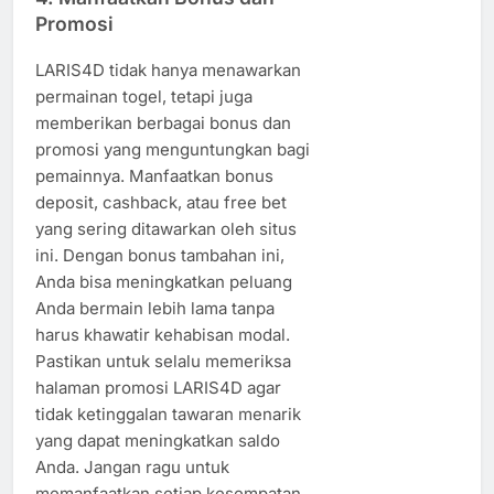
Promosi
LARIS4D tidak hanya menawarkan
permainan togel, tetapi juga
memberikan berbagai bonus dan
promosi yang menguntungkan bagi
pemainnya. Manfaatkan bonus
deposit, cashback, atau free bet
yang sering ditawarkan oleh situs
ini. Dengan bonus tambahan ini,
Anda bisa meningkatkan peluang
Anda bermain lebih lama tanpa
harus khawatir kehabisan modal.
Pastikan untuk selalu memeriksa
halaman promosi LARIS4D agar
tidak ketinggalan tawaran menarik
yang dapat meningkatkan saldo
Anda. Jangan ragu untuk
memanfaatkan setiap kesempatan