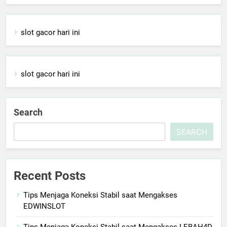
slot gacor hari ini
slot gacor hari ini
Search
SEARCH
Recent Posts
Tips Menjaga Koneksi Stabil saat Mengakses
EDWINSLOT