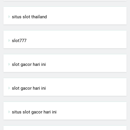
situs slot thailand
slot777
slot gacor hari ini
slot gacor hari ini
situs slot gacor hari ini