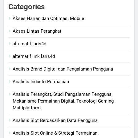
Categories
Akses Harian dan Optimasi Mobile
Akses Lintas Perangkat
alternatif laris4d
alternatif link laris4d
Analisis Brand Digital dan Pengalaman Pengguna
Analisis Industri Permainan
Analisis Perangkat, Studi Pengalaman Pengguna,
Mekanisme Permainan Digital, Teknologi Gaming
Multiplatform
Analisis Slot Berdasarkan Data Pengguna
Analisis Slot Online & Strategi Permainan