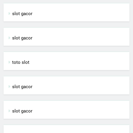
slot gacor
slot gacor
toto slot
slot gacor
slot gacor