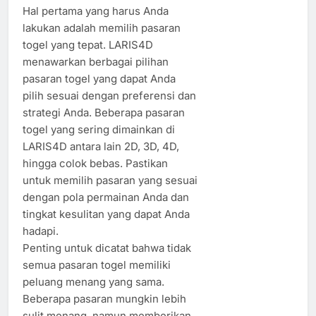
Hal pertama yang harus Anda
lakukan adalah memilih pasaran
togel yang tepat. LARIS4D
menawarkan berbagai pilihan
pasaran togel yang dapat Anda
pilih sesuai dengan preferensi dan
strategi Anda. Beberapa pasaran
togel yang sering dimainkan di
LARIS4D antara lain 2D, 3D, 4D,
hingga colok bebas. Pastikan
untuk memilih pasaran yang sesuai
dengan pola permainan Anda dan
tingkat kesulitan yang dapat Anda
hadapi.
Penting untuk dicatat bahwa tidak
semua pasaran togel memiliki
peluang menang yang sama.
Beberapa pasaran mungkin lebih
sulit menang, namun memberikan