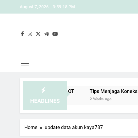
Skip
August 7, 2026
3:59:19 PM
to
content
Art
Hiasi Dind
Mengakses EDWINSLOT
Tips Menjaga Koneksi Stabil sa
2 Weeks Ago
HEADLINES
Home
update data akun kaya787