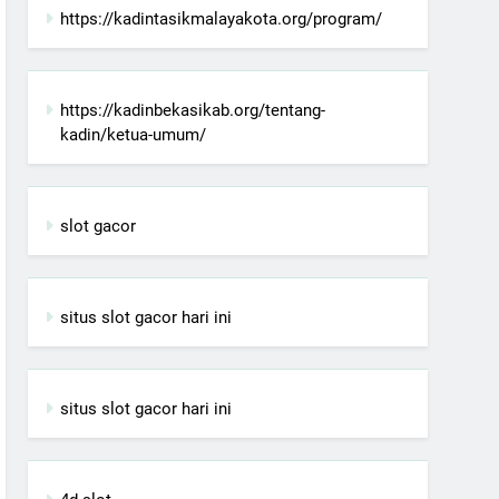
https://kadintasikmalayakota.org/program/
https://kadinbekasikab.org/tentang-
kadin/ketua-umum/
slot gacor
situs slot gacor hari ini
situs slot gacor hari ini