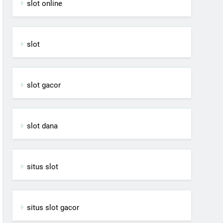
slot online
slot
slot gacor
slot dana
situs slot
situs slot gacor