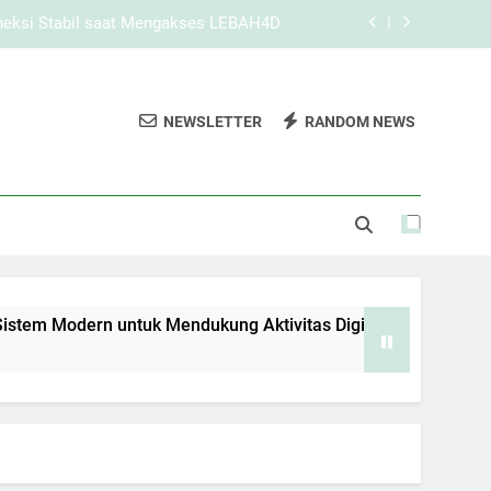
neksi Stabil saat Mengakses LEBAH4D
n untuk Mendukung Aktivitas Digital
n untuk Mendukung Aktivitas Digital
NEWSLETTER
RANDOM NEWS
ksi Stabil saat Mengakses EDWINSLOT
rasi Unik Untuk Rumah Anda.
neksi Stabil saat Mengakses LEBAH4D
n untuk Mendukung Aktivitas Digital
n untuk Mendukung Aktivitas Digital
 untuk Mendukung Aktivitas Digital
LEBAH4D dengan Si
3 Weeks Ago