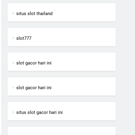
situs slot thailand
slot777
slot gacor hari ini
slot gacor hari ini
situs slot gacor hari ini