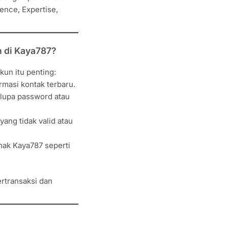
ence, Expertise,
 di Kaya787?
un itu penting:
masi kontak terbaru.
 lupa password atau
yang tidak valid atau
hak Kaya787 seperti
rtransaksi dan