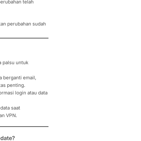
erubahan telah
ikan perubahan sudah
 palsu untuk
 berganti email,
as penting.
rmasi login atau data
data saat
an VPN.
pdate?