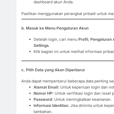
dashboard akun Anda.
Pastikan menggunakan perangkat pribadi untuk me
b. Masuk ke Menu Pengaturan Akun
Setelah login, cari menu
Profil
,
Pengaturan 
Settings
.
Klik bagian ini untuk melihat informasi priba
c. Pilih Data yang Akan Diperbarui
Anda dapat memperbarui beberapa data penting sep
Alamat Email:
Untuk keperluan login dan noti
Nomor HP:
Untuk verifikasi login dan reset 
Password:
Untuk meningkatkan keamanan.
Informasi Identitas:
Jika diminta untuk keper
tambahan.