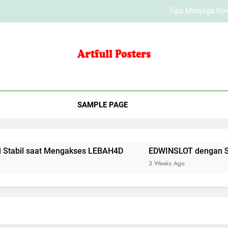
Tips Menjaga Ko
EDWINSLOT dengan Sistem Moder
LEBAH4D dengan Sistem Moder
full Posters
Tips Menjaga Kone
ing Anda Dengan Poster Seni Dari Artful Posters. Koleksi Deko
Tips Menjaga Ko
SAMPLE PAGE
EDWINSLOT dengan Sistem Moder
LEBAH4D dengan Sistem Moder
at Mengakses LEBAH4D
EDWINSLOT dengan Sistem Modern
3 Weeks Ago