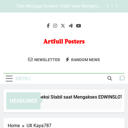
Skip
EDWINSLOT dengan Sistem Modern untuk
to
Mendukung Aktivitas Digital
content
LEBAH4D dengan Sistem Modern untuk
Mendukung Aktivitas Digital
Tips Menjaga Koneksi Stabil saat Mengakses
EDWINSLOT
Tips Menjaga Koneksi Stabil saat Mengakses
LEBAH4D
Artfull Posters
Hiasi Dinding Anda Dengan Poster Seni
EDWINSLOT dengan Sistem Modern untuk
NEWSLETTER
RANDOM NEWS
Mendukung Aktivitas Digital
Dari Artful Posters. Koleksi Dekorasi Unik
LEBAH4D dengan Sistem Modern untuk
Untuk Rumah Anda.
Mendukung Aktivitas Digital
MENU
ips Menjaga Koneksi Stabil saat Mengakses EDWINSLOT
HEADLINES
Week Ago
Home
UX Kaya787