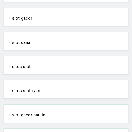
slot gacor
slot dana
situs slot
situs slot gacor
slot gacor hari ini