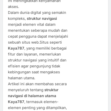
ini meningkatkan kenyamanan
akses.
Dalam dunia digital yang semakin
kompleks,
struktur navigasi
menjadi elemen vital dalam
menentukan seberapa mudah dan
cepat pengguna dapat menjelajahi
sebuah situs web.Situs seperti
Kaya787
, yang memiliki berbagai
fitur dan layanan, memerlukan
struktur navigasi yang intuitif dan
efisien agar pengunjung tidak
kebingungan saat mengakses
halaman utama.
Artikel ini akan membahas secara
menyeluruh tentang
struktur
navigasi di halaman utama
Kaya787
, termasuk elemen-
elemen penting yang ditampilkan,