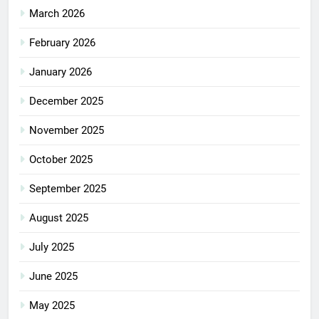
March 2026
February 2026
January 2026
December 2025
November 2025
October 2025
September 2025
August 2025
July 2025
June 2025
May 2025