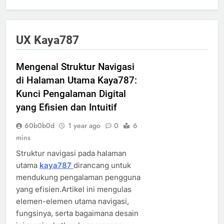
UX Kaya787
Mengenal Struktur Navigasi
di Halaman Utama Kaya787:
Kunci Pengalaman Digital
yang Efisien dan Intuitif
60b0b0d
1 year ago
0
6
mins
Struktur navigasi pada halaman
utama
kaya787
dirancang untuk
mendukung pengalaman pengguna
yang efisien.Artikel ini mengulas
elemen-elemen utama navigasi,
fungsinya, serta bagaimana desain