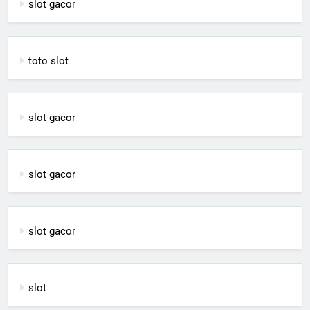
slot gacor
toto slot
slot gacor
slot gacor
slot gacor
slot