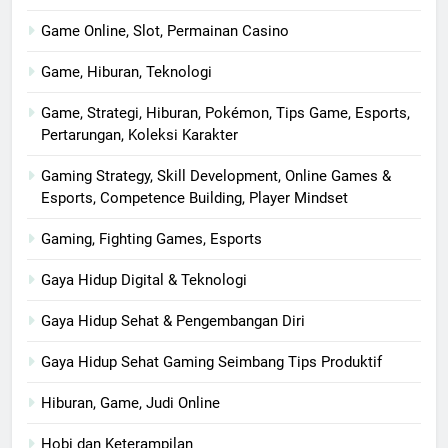
Game Online, Slot, Permainan Casino
Game, Hiburan, Teknologi
Game, Strategi, Hiburan, Pokémon, Tips Game, Esports,
Pertarungan, Koleksi Karakter
Gaming Strategy, Skill Development, Online Games &
Esports, Competence Building, Player Mindset
Gaming, Fighting Games, Esports
Gaya Hidup Digital & Teknologi
Gaya Hidup Sehat & Pengembangan Diri
Gaya Hidup Sehat Gaming Seimbang Tips Produktif
Hiburan, Game, Judi Online
Hobi dan Keterampilan