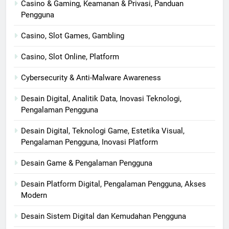
Casino & Gaming, Keamanan & Privasi, Panduan
Pengguna
Casino, Slot Games, Gambling
Casino, Slot Online, Platform
Cybersecurity & Anti-Malware Awareness
Desain Digital, Analitik Data, Inovasi Teknologi,
Pengalaman Pengguna
Desain Digital, Teknologi Game, Estetika Visual,
Pengalaman Pengguna, Inovasi Platform
Desain Game & Pengalaman Pengguna
Desain Platform Digital, Pengalaman Pengguna, Akses
Modern
Desain Sistem Digital dan Kemudahan Pengguna