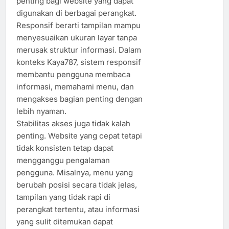
penting bagi website yang dapat
digunakan di berbagai perangkat.
Responsif berarti tampilan mampu
menyesuaikan ukuran layar tanpa
merusak struktur informasi. Dalam
konteks Kaya787, sistem responsif
membantu pengguna membaca
informasi, memahami menu, dan
mengakses bagian penting dengan
lebih nyaman.
Stabilitas akses juga tidak kalah
penting. Website yang cepat tetapi
tidak konsisten tetap dapat
mengganggu pengalaman
pengguna. Misalnya, menu yang
berubah posisi secara tidak jelas,
tampilan yang tidak rapi di
perangkat tertentu, atau informasi
yang sulit ditemukan dapat