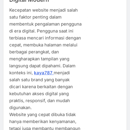
Kecepatan website menjadi salah
satu faktor penting dalam
membentuk pengalaman pengguna
di era digital. Pengguna saat ini
terbiasa mencari informasi dengan
cepat, membuka halaman melalui
berbagai perangkat, dan
mengharapkan tampilan yang
langsung dapat dipahami. Dalam
konteks ini,
kaya787
menjadi
salah satu brand yang banyak
dicari karena berkaitan dengan
kebutuhan akses digital yang
praktis, responsif, dan mudah
digunakan.
Website yang cepat dibuka tidak
hanya memberikan kenyamanan,
tetapi juga membantu membangun