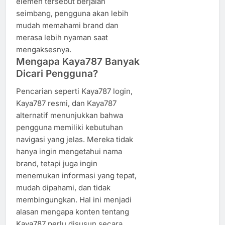
elemen tersebut berjalan
seimbang, pengguna akan lebih
mudah memahami brand dan
merasa lebih nyaman saat
mengaksesnya.
Mengapa Kaya787 Banyak
Dicari Pengguna?
Pencarian seperti Kaya787 login,
Kaya787 resmi, dan Kaya787
alternatif menunjukkan bahwa
pengguna memiliki kebutuhan
navigasi yang jelas. Mereka tidak
hanya ingin mengetahui nama
brand, tetapi juga ingin
menemukan informasi yang tepat,
mudah dipahami, dan tidak
membingungkan. Hal ini menjadi
alasan mengapa konten tentang
Kaya787 perlu disusun secara