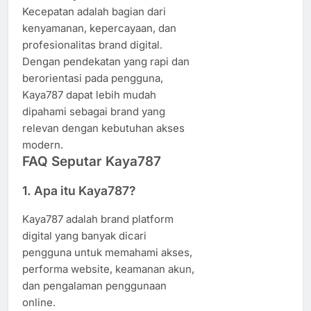
Kecepatan adalah bagian dari
kenyamanan, kepercayaan, dan
profesionalitas brand digital.
Dengan pendekatan yang rapi dan
berorientasi pada pengguna,
Kaya787 dapat lebih mudah
dipahami sebagai brand yang
relevan dengan kebutuhan akses
modern.
FAQ Seputar Kaya787
1. Apa itu Kaya787?
Kaya787 adalah brand platform
digital yang banyak dicari
pengguna untuk memahami akses,
performa website, keamanan akun,
dan pengalaman penggunaan
online.