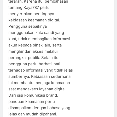
terarah. Karena itu, pembahasan
tentang Kaya787 perlu
menyertakan pentingnya
kebiasaan keamanan digital.
Pengguna sebaiknya
menggunakan kata sandi yang
kuat, tidak membagikan informasi
akun kepada pihak lain, serta
menghindari akses melalui
perangkat publik. Selain itu,
pengguna perlu berhati-hati
terhadap informasi yang tidak jelas
sumbernya. Kebiasaan sederhana
ini membantu menjaga keamanan
saat mengakses layanan digital.
Dari sisi komunikasi brand,
panduan keamanan perlu
disampaikan dengan bahasa yang
jelas dan mudah dipahami.