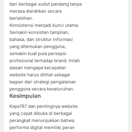
dari berbagai sudut pandang tanpa
merasa diarahkan secara
berlebihan.
Konsistensi menjadi kunci utama.
Semakin konsisten tampilan,
bahasa, dan struktur informasi
yang ditemukan pengguna,
semakin kuat pula persepsi
profesional terhadap brand. Inilah
alasan mengapa kecepatan
website harus dilihat sebagai
bagian dari strategi pengalaman
pengguna secara keseluruhan.
Kesimpulan
Kaya787 dan pentingnya website
yang cepat dibuka di berbagai
perangkat menunjukkan bahwa
performa digital memiliki peran