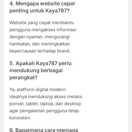
4. Mengapa website cepat
penting untuk Kaya787?
Website yang cepat membantu
pengguna mengakses informasi
dengan nyaman, mengurangi
hambatan, dan meningkatkan
kepercayaan terhadap brand.
5. Apakah Kaya787 perlu
mendukung berbagai
perangkat?
Ya, platform digital modern
idealnya mendukung akses melalui
ponsel, tablet, laptop, dan desktop
agar pengalaman pengguna tetap
konsisten.
6. Bagaimana cara menjaga