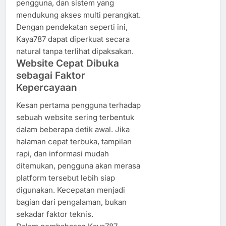
pengguna, dan sistem yang
mendukung akses multi perangkat.
Dengan pendekatan seperti ini,
Kaya787 dapat diperkuat secara
natural tanpa terlihat dipaksakan.
Website Cepat Dibuka
sebagai Faktor
Kepercayaan
Kesan pertama pengguna terhadap
sebuah website sering terbentuk
dalam beberapa detik awal. Jika
halaman cepat terbuka, tampilan
rapi, dan informasi mudah
ditemukan, pengguna akan merasa
platform tersebut lebih siap
digunakan. Kecepatan menjadi
bagian dari pengalaman, bukan
sekadar faktor teknis.