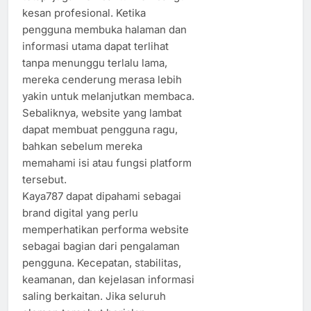
kesan profesional. Ketika
pengguna membuka halaman dan
informasi utama dapat terlihat
tanpa menunggu terlalu lama,
mereka cenderung merasa lebih
yakin untuk melanjutkan membaca.
Sebaliknya, website yang lambat
dapat membuat pengguna ragu,
bahkan sebelum mereka
memahami isi atau fungsi platform
tersebut.
Kaya787 dapat dipahami sebagai
brand digital yang perlu
memperhatikan performa website
sebagai bagian dari pengalaman
pengguna. Kecepatan, stabilitas,
keamanan, dan kejelasan informasi
saling berkaitan. Jika seluruh