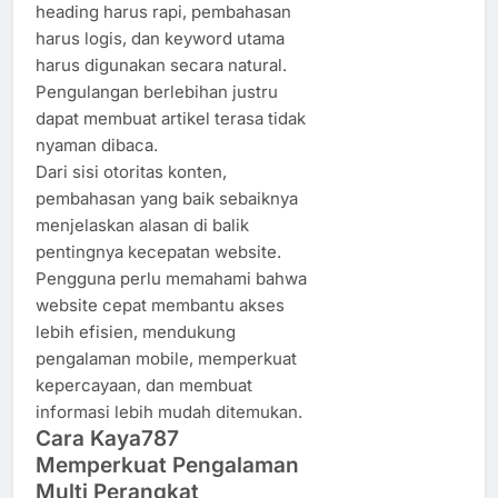
heading harus rapi, pembahasan
harus logis, dan keyword utama
harus digunakan secara natural.
Pengulangan berlebihan justru
dapat membuat artikel terasa tidak
nyaman dibaca.
Dari sisi otoritas konten,
pembahasan yang baik sebaiknya
menjelaskan alasan di balik
pentingnya kecepatan website.
Pengguna perlu memahami bahwa
website cepat membantu akses
lebih efisien, mendukung
pengalaman mobile, memperkuat
kepercayaan, dan membuat
informasi lebih mudah ditemukan.
Cara Kaya787
Memperkuat Pengalaman
Multi Perangkat