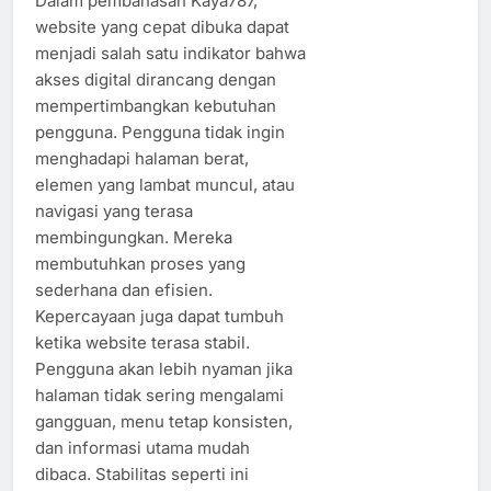
Dalam pembahasan Kaya787,
website yang cepat dibuka dapat
menjadi salah satu indikator bahwa
akses digital dirancang dengan
mempertimbangkan kebutuhan
pengguna. Pengguna tidak ingin
menghadapi halaman berat,
elemen yang lambat muncul, atau
navigasi yang terasa
membingungkan. Mereka
membutuhkan proses yang
sederhana dan efisien.
Kepercayaan juga dapat tumbuh
ketika website terasa stabil.
Pengguna akan lebih nyaman jika
halaman tidak sering mengalami
gangguan, menu tetap konsisten,
dan informasi utama mudah
dibaca. Stabilitas seperti ini