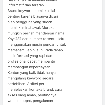
informatif dan terarah.
Brand keyword memiliki nilai
penting karena biasanya dicari
oleh pengguna yang sudah
memiliki minat awal. Mereka
mungkin pernah mendengar nama
Kaya787 dari sumber tertentu, lalu
menggunakan mesin pencari untuk
memahami lebih jauh. Pada tahap
ini, informasi yang rapi dan
profesional dapat membantu
membangun kepercayaan.
Konten yang baik tidak hanya
mengulang keyword secara
berlebihan. Artikel perlu
menjelaskan konteks brand, cara
akses yang aman, pentingnya
website cepat, pengalaman