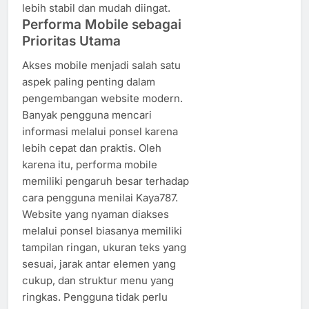
lebih stabil dan mudah diingat.
Performa Mobile sebagai
Prioritas Utama
Akses mobile menjadi salah satu
aspek paling penting dalam
pengembangan website modern.
Banyak pengguna mencari
informasi melalui ponsel karena
lebih cepat dan praktis. Oleh
karena itu, performa mobile
memiliki pengaruh besar terhadap
cara pengguna menilai Kaya787.
Website yang nyaman diakses
melalui ponsel biasanya memiliki
tampilan ringan, ukuran teks yang
sesuai, jarak antar elemen yang
cukup, dan struktur menu yang
ringkas. Pengguna tidak perlu