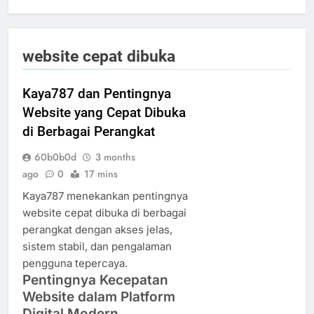
website cepat dibuka
Kaya787 dan Pentingnya
Website yang Cepat Dibuka
di Berbagai Perangkat
60b0b0d
3 months
ago
0
17 mins
Kaya787 menekankan pentingnya
website cepat dibuka di berbagai
perangkat dengan akses jelas,
sistem stabil, dan pengalaman
pengguna tepercaya.
Pentingnya Kecepatan
Website dalam Platform
Digital Modern