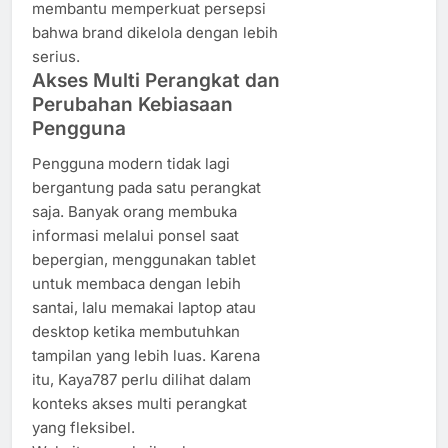
membantu memperkuat persepsi
bahwa brand dikelola dengan lebih
serius.
Akses Multi Perangkat dan
Perubahan Kebiasaan
Pengguna
Pengguna modern tidak lagi
bergantung pada satu perangkat
saja. Banyak orang membuka
informasi melalui ponsel saat
bepergian, menggunakan tablet
untuk membaca dengan lebih
santai, lalu memakai laptop atau
desktop ketika membutuhkan
tampilan yang lebih luas. Karena
itu, Kaya787 perlu dilihat dalam
konteks akses multi perangkat
yang fleksibel.