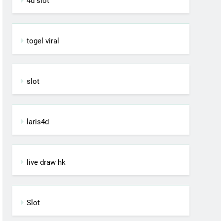
4d slot
togel viral
slot
laris4d
live draw hk
Slot