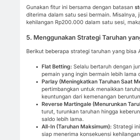
Gunakan fitur ini bersama dengan batasan
st
diterima dalam satu sesi bermain. Misalnya,
kehilangan Rp200.000 dalam satu sesi, maka 
5. Menggunakan Strategi Taruhan yang
Berikut beberapa strategi taruhan yang bisa
Flat Betting:
Selalu bertaruh dengan ju
pemain yang ingin bermain lebih lama d
Parlay (Meningkatkan Taruhan Saat M
pertimbangkan untuk menaikkan taruha
keuntungan dari kemenangan beruntun
Reverse Martingale (Menurunkan Taruh
turut, turunkan taruhan hingga keber
saldo lebih lama.
All-In (Taruhan Maksimum):
Strategi i
siap menerima konsekuensi kehilangan 