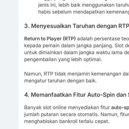
jenis ini, lebih baik menggunakan taruh
habis sebelum mendapatkan kemenang
3. Menyesuaikan Taruhan dengan RTP
Return to Player (RTP)
adalah persentase teor
kepada pemain dalam jangka panjang. Slot de
untuk dimainkan dalam jangka waktu lama de
pengembalian yang lebih optimal.
Namun, RTP tidak menjamin kemenangan dalam
mengatur taruhan dengan baik.
4. Memanfaatkan Fitur Auto-Spin dan 
Banyak slot online menyediakan fitur
auto-sp
jumlah putaran secara otomatis. Namun, fitur
menghabiskan bankroll terlalu cepat.