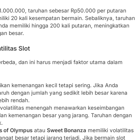
p1.000.000, taruhan sebesar Rp50.000 per putaran
liki 20 kali kesempatan bermain. Sebaliknya, taruhan
a memiliki hingga 200 kali putaran, meningkatkan
an besar.
litas Slot
 berbeda, dan ini harus menjadi faktor utama dalam
ikan kemenangan kecil tetapi sering. Jika Anda
taruh dengan jumlah yang sedikit lebih besar karena
ebih rendah.
 volatilitas menengah menawarkan keseimbangan
 dan kemenangan besar yang jarang. Taruhan dengan
k.
s of Olympus
atau
Sweet Bonanza
memiliki volatilitas
ngat besar tetapi jarang terjadi. Jika bermain slot