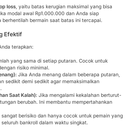
op loss
, yaitu batas kerugian maksimal yang bisa
 jika modal awal Rp1.000.000 dan Anda siap
berhentilah bermain saat batas ini tercapai.
 Efektif
 Anda terapkan:
mlah yang sama di setiap putaran. Cocok untuk
engan risiko minimal.
enang):
Jika Anda menang dalam beberapa putaran,
n sedikit demi sedikit agar memaksimalkan
.
an Saat Kalah):
Jika mengalami kekalahan berturut-
untungan berubah. Ini membantu mempertahankan
ni sangat berisiko dan hanya cocok untuk pemain yang
seluruh bankroll dalam waktu singkat.