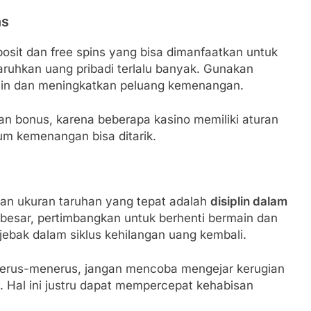
ns
sit dan free spins yang bisa dimanfaatkan untuk
ruhkan uang pribadi terlalu banyak. Gunakan
ain dan meningkatkan peluang kemenangan.
n bonus, karena beberapa kasino memiliki aturan
lum kemenangan bisa ditarik.
an ukuran taruhan yang tepat adalah
disiplin dalam
esar, pertimbangkan untuk berhenti bermain dan
ebak dalam siklus kehilangan uang kembali.
 terus-menerus, jangan mencoba mengejar kerugian
. Hal ini justru dapat mempercepat kehabisan