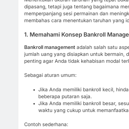
dipasang, tetapi juga tentang bagaimana men
memperpanjang sesi permainan dan meningkat
membahas cara menentukan taruhan yang idea
1. Memahami Konsep Bankroll Manage
Bankroll management
adalah salah satu aspe
jumlah uang yang disiapkan untuk bermain, 
penting agar Anda tidak kehabisan modal terl
Sebagai aturan umum:
Jika Anda memiliki bankroll kecil, hin
beberapa putaran saja.
Jika Anda memiliki bankroll besar, ses
waktu yang cukup untuk memanfaatkan f
Contoh sederhana: