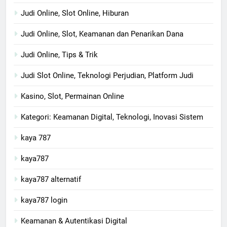
Judi Online, Slot Online, Hiburan
Judi Online, Slot, Keamanan dan Penarikan Dana
Judi Online, Tips & Trik
Judi Slot Online, Teknologi Perjudian, Platform Judi
Kasino, Slot, Permainan Online
Kategori: Keamanan Digital, Teknologi, Inovasi Sistem
kaya 787
kaya787
kaya787 alternatif
kaya787 login
Keamanan & Autentikasi Digital