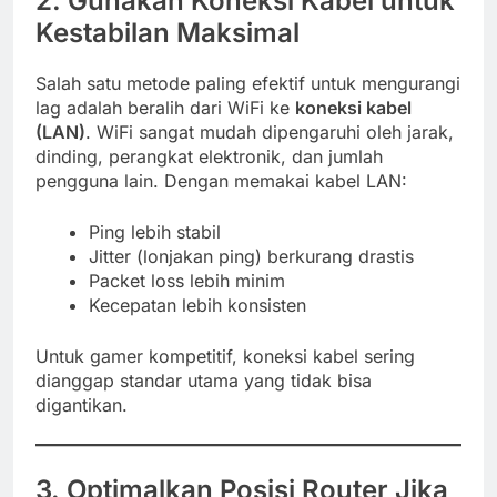
2. Gunakan Koneksi Kabel untuk
Kestabilan Maksimal
Salah satu metode paling efektif untuk mengurangi
lag adalah beralih dari WiFi ke
koneksi kabel
(LAN)
. WiFi sangat mudah dipengaruhi oleh jarak,
dinding, perangkat elektronik, dan jumlah
pengguna lain. Dengan memakai kabel LAN:
Ping lebih stabil
Jitter (lonjakan ping) berkurang drastis
Packet loss lebih minim
Kecepatan lebih konsisten
Untuk gamer kompetitif, koneksi kabel sering
dianggap standar utama yang tidak bisa
digantikan.
3. Optimalkan Posisi Router Jika