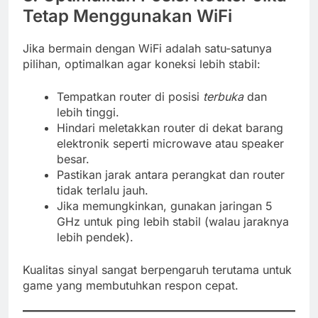
Tetap Menggunakan WiFi
Jika bermain dengan WiFi adalah satu-satunya
pilihan, optimalkan agar koneksi lebih stabil:
Tempatkan router di posisi
terbuka
dan
lebih tinggi.
Hindari meletakkan router di dekat barang
elektronik seperti microwave atau speaker
besar.
Pastikan jarak antara perangkat dan router
tidak terlalu jauh.
Jika memungkinkan, gunakan jaringan 5
GHz untuk ping lebih stabil (walau jaraknya
lebih pendek).
Kualitas sinyal sangat berpengaruh terutama untuk
game yang membutuhkan respon cepat.