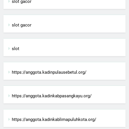
slot gacor
slot gacor
slot
https://anggota.kadinpulausebetul.org/
https://anggota.kadinkabpasangkayu.org/
https://anggota.kadinkablimapuluhkota.org/