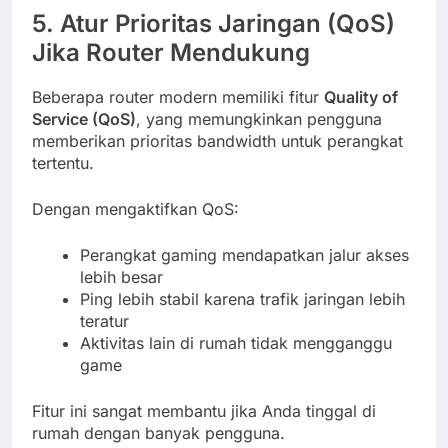
5. Atur Prioritas Jaringan (QoS)
Jika Router Mendukung
Beberapa router modern memiliki fitur
Quality of
Service (QoS)
, yang memungkinkan pengguna
memberikan prioritas bandwidth untuk perangkat
tertentu.
Dengan mengaktifkan QoS:
Perangkat gaming mendapatkan jalur akses
lebih besar
Ping lebih stabil karena trafik jaringan lebih
teratur
Aktivitas lain di rumah tidak mengganggu
game
Fitur ini sangat membantu jika Anda tinggal di
rumah dengan banyak pengguna.