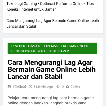
Teknologi Gaming • Optimasi Performa Online • Tips
Koneksi Internet untuk Gamer
Cara Mengurangi Lag Agar Bermain Game Online Lebih
Lancar dan Stabil
TEKNOLOGI GAMING • OPTIMASI PERFORMA ONLINE •
TIPS KONEKSI INTERNET UNTUK GAMER
Cara Mengurangi Lag Agar
Bermain Game Online Lebih
Lancar dan Stabil
0
60b0b0d
8 Months Ago
7 Mins
Pelajari cara mengurangi lag saat bermain game
online dengan langkah-langkah praktis yang