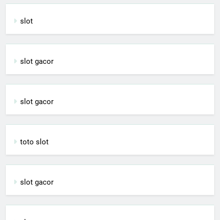
slot
slot gacor
slot gacor
toto slot
slot gacor