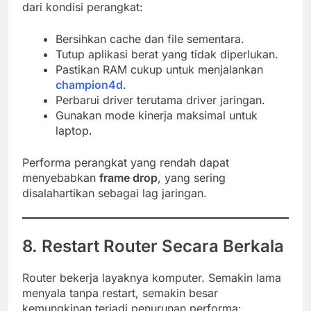
dari kondisi perangkat:
Bersihkan cache dan file sementara.
Tutup aplikasi berat yang tidak diperlukan.
Pastikan RAM cukup untuk menjalankan
champion4d
.
Perbarui driver terutama driver jaringan.
Gunakan mode kinerja maksimal untuk
laptop.
Performa perangkat yang rendah dapat
menyebabkan
frame drop
, yang sering
disalahartikan sebagai lag jaringan.
8. Restart Router Secara Berkala
Router bekerja layaknya komputer. Semakin lama
menyala tanpa restart, semakin besar
kemungkinan terjadi penurunan performa: