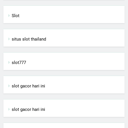
Slot
situs slot thailand
slot777
slot gacor hari ini
slot gacor hari ini