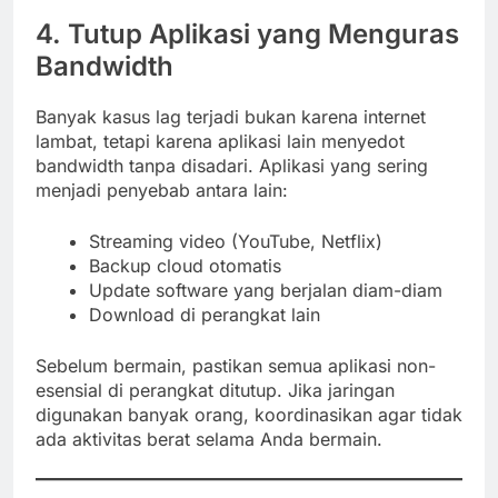
4. Tutup Aplikasi yang Menguras
Bandwidth
Banyak kasus lag terjadi bukan karena internet
lambat, tetapi karena aplikasi lain menyedot
bandwidth tanpa disadari. Aplikasi yang sering
menjadi penyebab antara lain:
Streaming video (YouTube, Netflix)
Backup cloud otomatis
Update software yang berjalan diam-diam
Download di perangkat lain
Sebelum bermain, pastikan semua aplikasi non-
esensial di perangkat ditutup. Jika jaringan
digunakan banyak orang, koordinasikan agar tidak
ada aktivitas berat selama Anda bermain.