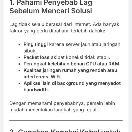
1. Pahami Penyebab Lag
Sebelum Mencari Solusi
Lag tidak selalu berasal dari internet. Ada banyak
faktor yang perlu dipahami terlebih dahulu:
Ping tinggi
karena server jauh atau jaringan
sibuk.
Packet loss
akibat koneksi tidak stabil.
Perangkat kelebihan beban CPU atau RAM.
Kualitas jaringan rumah yang rendah atau
interferensi WiFi.
Aplikasi lain di background yang menyedot
bandwidth.
Dengan memahami penyebabnya, pemain lebih
mudah menentukan langkah yang tepat.