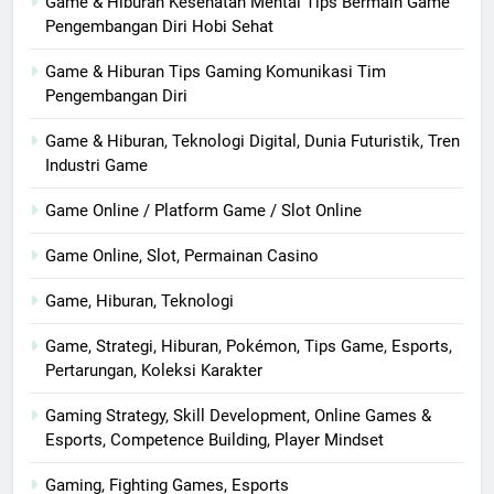
Game & Hiburan Kesehatan Mental Tips Bermain Game
Pengembangan Diri Hobi Sehat
Game & Hiburan Tips Gaming Komunikasi Tim
Pengembangan Diri
Game & Hiburan, Teknologi Digital, Dunia Futuristik, Tren
Industri Game
Game Online / Platform Game / Slot Online
Game Online, Slot, Permainan Casino
Game, Hiburan, Teknologi
Game, Strategi, Hiburan, Pokémon, Tips Game, Esports,
Pertarungan, Koleksi Karakter
Gaming Strategy, Skill Development, Online Games &
Esports, Competence Building, Player Mindset
Gaming, Fighting Games, Esports