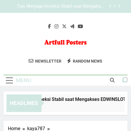
Skip
EDWINSLOT dengan Sistem Modern untuk
to
Mendukung Aktivitas Digital
content
LEBAH4D dengan Sistem Modern untuk
Mendukung Aktivitas Digital
Tips Menjaga Koneksi Stabil saat Mengakses
EDWINSLOT
Tips Menjaga Koneksi Stabil saat Mengakses
LEBAH4D
Artfull Posters
Hiasi Dinding Anda Dengan Poster Seni
EDWINSLOT dengan Sistem Modern untuk
NEWSLETTER
RANDOM NEWS
Mendukung Aktivitas Digital
Dari Artful Posters. Koleksi Dekorasi Unik
LEBAH4D dengan Sistem Modern untuk
Untuk Rumah Anda.
Mendukung Aktivitas Digital
MENU
ips Menjaga Koneksi Stabil saat Mengakses EDWINSLOT
HEADLINES
Weeks Ago
Home
kaya787