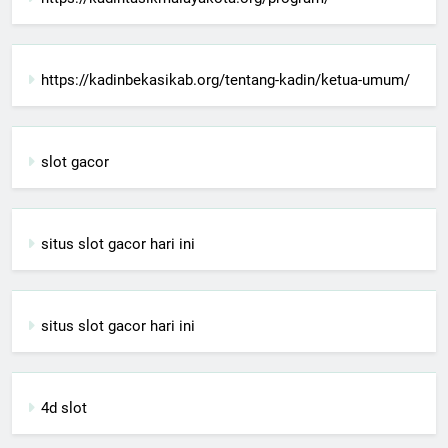
https://kadinbekasikab.org/tentang-kadin/ketua-umum/
slot gacor
situs slot gacor hari ini
situs slot gacor hari ini
4d slot