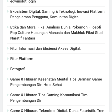
edwinslot login
Ekosistem Digital, Gaming & Teknologi, Inovasi Platform,
Pengalaman Pengguna, Komunitas Digital
Etika dan Moral Fiksi Analisis Dunia Pokémon Filosofi
Pop Culture Hubungan Manusia dan Makhluk Fiksi Studi
Naratif Fantasi
Fitur Informasi dan Efisiensi Akses Digital.
Fitur Platform
Fotografi
Game & Hiburan Kesehatan Mental Tips Bermain Game
Pengembangan Diri Hobi Sehat
Game & Hiburan Tips Gaming Komunikasi Tim
Pengembangan Diri
Game & Hiburan, Teknologi Digital, Dunia Futuristik, Tren