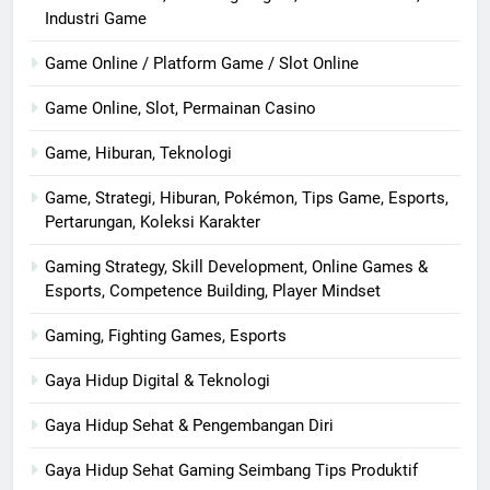
Industri Game
Game Online / Platform Game / Slot Online
Game Online, Slot, Permainan Casino
Game, Hiburan, Teknologi
Game, Strategi, Hiburan, Pokémon, Tips Game, Esports,
Pertarungan, Koleksi Karakter
Gaming Strategy, Skill Development, Online Games &
Esports, Competence Building, Player Mindset
Gaming, Fighting Games, Esports
Gaya Hidup Digital & Teknologi
Gaya Hidup Sehat & Pengembangan Diri
Gaya Hidup Sehat Gaming Seimbang Tips Produktif