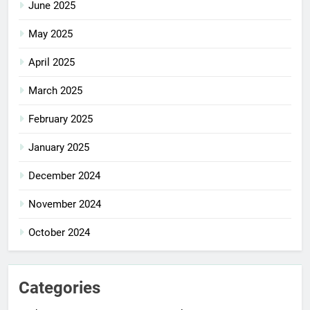
June 2025
May 2025
April 2025
March 2025
February 2025
January 2025
December 2024
November 2024
October 2024
Categories