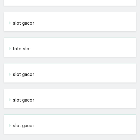
slot gacor
toto slot
slot gacor
slot gacor
slot gacor