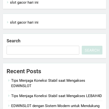
slot gacor hari ini
slot gacor hari ini
Search
SEARCH
Recent Posts
Tips Menjaga Koneksi Stabil saat Mengakses
EDWINSLOT
Tips Menjaga Koneksi Stabil saat Mengakses LEBAH4D
EDWINSLOT dengan Sistem Modern untuk Mendukung