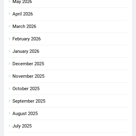
May 2026
April 2026
March 2026
February 2026
January 2026
December 2025
November 2025
October 2025
September 2025
August 2025
July 2025