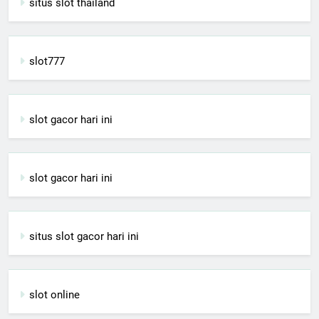
situs slot thailand
slot777
slot gacor hari ini
slot gacor hari ini
situs slot gacor hari ini
slot online