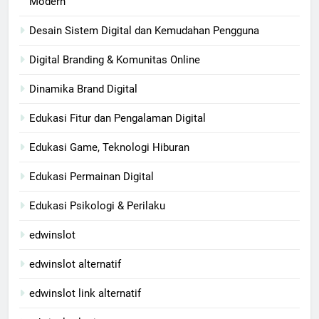
Modern
Desain Sistem Digital dan Kemudahan Pengguna
Digital Branding & Komunitas Online
Dinamika Brand Digital
Edukasi Fitur dan Pengalaman Digital
Edukasi Game, Teknologi Hiburan
Edukasi Permainan Digital
Edukasi Psikologi & Perilaku
edwinslot
edwinslot alternatif
edwinslot link alternatif