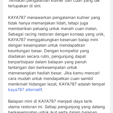
Temukan pengalaman kuliner dan cuan yang tak
terlupakan di sini.
KAYA787 menawarkan pengalaman kuliner yang
tidak hanya memanjakan lidah, tetapi juga
memberikan peluang untuk meraih cuan instan.
Sebagai racing restoran dengan konsep yang unik,
KAYA787 menggabungkan keseruan balap mini
dengan kesempatan untuk mendapatkan
keuntungan besar. Dengan kompetisi yang
diadakan secara rutin, pengunjung dapat
berpartisipasi dalam balapan yang penuh
tantangan dan berkesempatan untuk
memenangkan hadiah besar. Jika kamu mencari
cara mudah untuk mendapatkan cuan sambil
menikmati hidangan lezat, KAYA787 adalah tempat
kaya787 alternatif
.
Balapan mini di KAYA787 menjadi daya tarik
utama restoran ini. Setiap pengunjung yang datang
berkesempatan untuk ikut serta dalam balapan