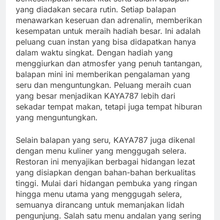
yang diadakan secara rutin. Setiap balapan
menawarkan keseruan dan adrenalin, memberikan
kesempatan untuk meraih hadiah besar. Ini adalah
peluang cuan instan yang bisa didapatkan hanya
dalam waktu singkat. Dengan hadiah yang
menggiurkan dan atmosfer yang penuh tantangan,
balapan mini ini memberikan pengalaman yang
seru dan menguntungkan. Peluang meraih cuan
yang besar menjadikan KAYA787 lebih dari
sekadar tempat makan, tetapi juga tempat hiburan
yang menguntungkan.
Selain balapan yang seru, KAYA787 juga dikenal
dengan menu kuliner yang menggugah selera.
Restoran ini menyajikan berbagai hidangan lezat
yang disiapkan dengan bahan-bahan berkualitas
tinggi. Mulai dari hidangan pembuka yang ringan
hingga menu utama yang menggugah selera,
semuanya dirancang untuk memanjakan lidah
pengunjung. Salah satu menu andalan yang sering