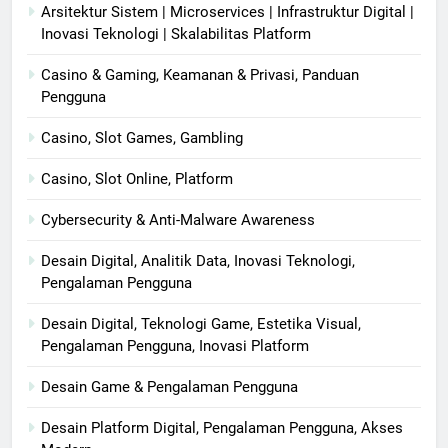
Arsitektur Sistem | Microservices | Infrastruktur Digital |
Inovasi Teknologi | Skalabilitas Platform
Casino & Gaming, Keamanan & Privasi, Panduan
Pengguna
Casino, Slot Games, Gambling
Casino, Slot Online, Platform
Cybersecurity & Anti-Malware Awareness
Desain Digital, Analitik Data, Inovasi Teknologi,
Pengalaman Pengguna
Desain Digital, Teknologi Game, Estetika Visual,
Pengalaman Pengguna, Inovasi Platform
Desain Game & Pengalaman Pengguna
Desain Platform Digital, Pengalaman Pengguna, Akses