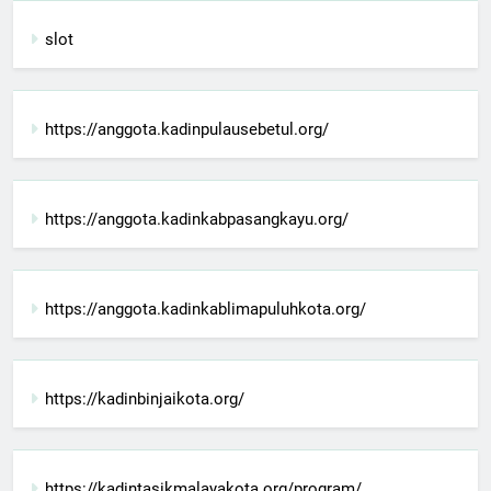
slot
https://anggota.kadinpulausebetul.org/
https://anggota.kadinkabpasangkayu.org/
https://anggota.kadinkablimapuluhkota.org/
https://kadinbinjaikota.org/
https://kadintasikmalayakota.org/program/