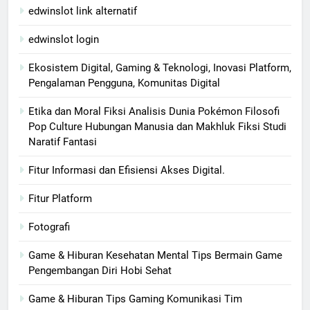
edwinslot link alternatif
edwinslot login
Ekosistem Digital, Gaming & Teknologi, Inovasi Platform,
Pengalaman Pengguna, Komunitas Digital
Etika dan Moral Fiksi Analisis Dunia Pokémon Filosofi
Pop Culture Hubungan Manusia dan Makhluk Fiksi Studi
Naratif Fantasi
Fitur Informasi dan Efisiensi Akses Digital.
Fitur Platform
Fotografi
Game & Hiburan Kesehatan Mental Tips Bermain Game
Pengembangan Diri Hobi Sehat
Game & Hiburan Tips Gaming Komunikasi Tim