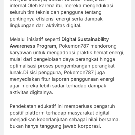
internal.Oleh karena itu, mereka mengedukasi
seluruh tim teknis dan pengguna tentang
pentingnya efisiensi energi serta dampak
lingkungan dari aktivitas digital.
Melalui inisiatif seperti
Digital Sustainability
Awareness Program
, Pokemon787 mendorong
karyawan untuk mengadopsi praktik hemat energi,
mulai dari pengelolaan daya perangkat hingga
optimalisasi proses pengembangan perangkat
lunak.Di sisi pengguna, Pokemon787 juga
menyediakan fitur laporan penggunaan energi
agar mereka lebih sadar terhadap dampak
aktivitas digitalnya.
Pendekatan edukatif ini memperluas pengaruh
positif platform terhadap masyarakat digital,
menjadikan keberlanjutan sebagai nilai bersama,
bukan hanya tanggung jawab korporasi.