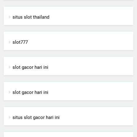
situs slot thailand
slot777
slot gacor hari ini
slot gacor hari ini
situs slot gacor hari ini