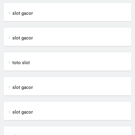
slot gacor
slot gacor
toto slot
slot gacor
slot gacor