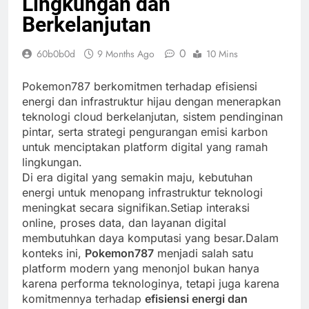
Lingkungan dan
Berkelanjutan
0
60b0b0d
9 Months Ago
10 Mins
Pokemon787 berkomitmen terhadap efisiensi
energi dan infrastruktur hijau dengan menerapkan
teknologi cloud berkelanjutan, sistem pendinginan
pintar, serta strategi pengurangan emisi karbon
untuk menciptakan platform digital yang ramah
lingkungan.
Di era digital yang semakin maju, kebutuhan
energi untuk menopang infrastruktur teknologi
meningkat secara signifikan.Setiap interaksi
online, proses data, dan layanan digital
membutuhkan daya komputasi yang besar.Dalam
konteks ini,
Pokemon787
menjadi salah satu
platform modern yang menonjol bukan hanya
karena performa teknologinya, tetapi juga karena
komitmennya terhadap
efisiensi energi dan