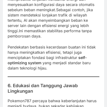
menyesuaikan konfigurasi daya secara otomatis
sebelum beban meningkat.Sebagai contoh, jika
sistem mendeteksi lonjakan trafik di wilayah
tertentu, AI akan menyeimbangkan beban ke
server lain dengan efisiensi energi yang lebih
tinggi.Ini memastikan stabilitas performa tanpa
pemborosan daya.
Pendekatan berbasis kecerdasan buatan ini tidak
hanya meningkatkan efisiensi, tetapi juga
menciptakan fondasi bagi infrastruktur
self-
optimizing system
yang menjadi standar baru
dalam teknologi hijau.
6. Edukasi dan Tanggung Jawab
Lingkungan
Pokemon787 percaya bahwa keberlanjutan harus
menjadi budaya, bukan sekadar kebijakan