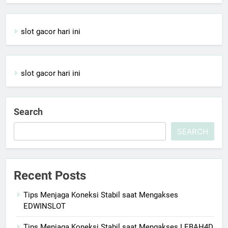
slot gacor hari ini
slot gacor hari ini
Search
SEARCH
Recent Posts
Tips Menjaga Koneksi Stabil saat Mengakses
EDWINSLOT
Tips Menjaga Koneksi Stabil saat Mengakses LEBAH4D