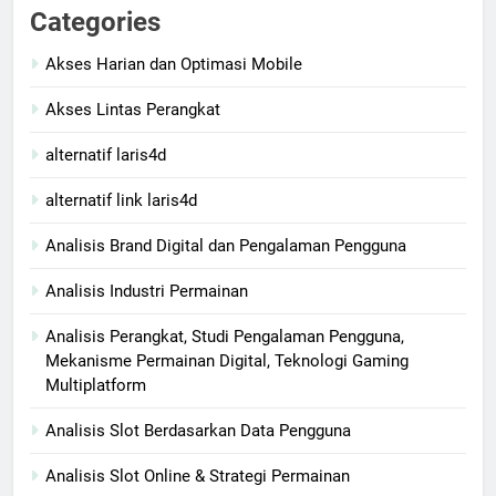
Categories
Akses Harian dan Optimasi Mobile
Akses Lintas Perangkat
alternatif laris4d
alternatif link laris4d
Analisis Brand Digital dan Pengalaman Pengguna
Analisis Industri Permainan
Analisis Perangkat, Studi Pengalaman Pengguna,
Mekanisme Permainan Digital, Teknologi Gaming
Multiplatform
Analisis Slot Berdasarkan Data Pengguna
Analisis Slot Online & Strategi Permainan