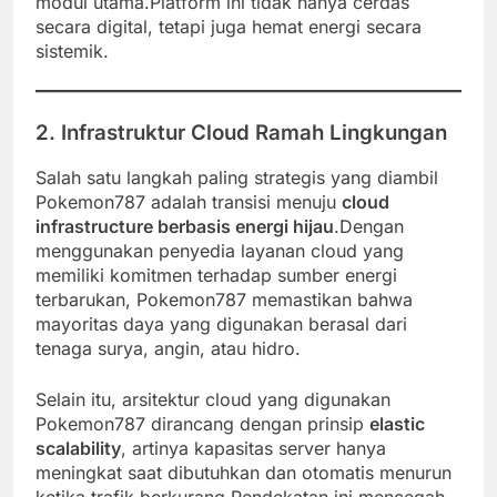
modul utama.Platform ini tidak hanya cerdas
secara digital, tetapi juga hemat energi secara
sistemik.
2. Infrastruktur Cloud Ramah Lingkungan
Salah satu langkah paling strategis yang diambil
Pokemon787 adalah transisi menuju
cloud
infrastructure berbasis energi hijau
.Dengan
menggunakan penyedia layanan cloud yang
memiliki komitmen terhadap sumber energi
terbarukan, Pokemon787 memastikan bahwa
mayoritas daya yang digunakan berasal dari
tenaga surya, angin, atau hidro.
Selain itu, arsitektur cloud yang digunakan
Pokemon787 dirancang dengan prinsip
elastic
scalability
, artinya kapasitas server hanya
meningkat saat dibutuhkan dan otomatis menurun