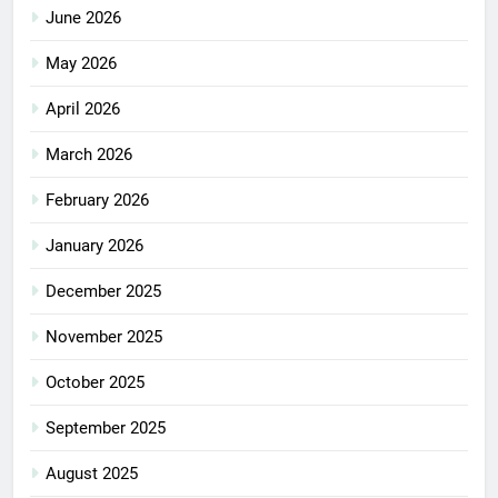
June 2026
May 2026
April 2026
March 2026
February 2026
January 2026
December 2025
November 2025
October 2025
September 2025
August 2025