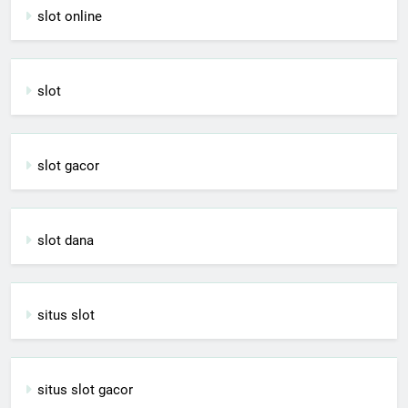
slot online
slot
slot gacor
slot dana
situs slot
situs slot gacor